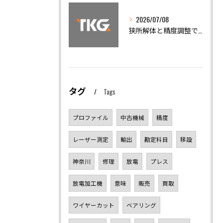
2026/07/08
狭所解体と精度調整で機械トラブルを迅速解決
タグ
Tags
プロファイル
中古機械
精度
レーザー測定
輸出
勘定科目
移設
神奈川
修理
放電
プレス
放電加工機
意味
販売
買取
ワイヤーカット
ベアリング