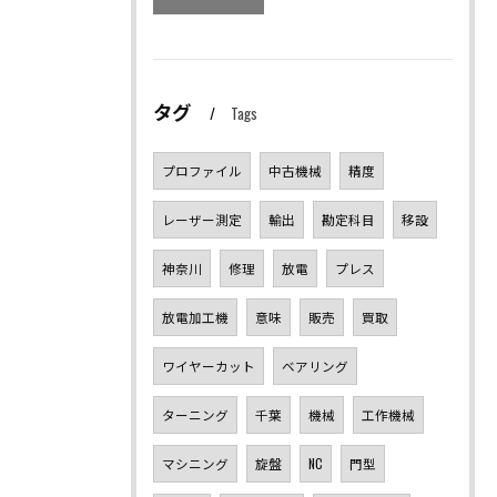
タグ
Tags
プロファイル
中古機械
精度
レーザー測定
輸出
勘定科目
移設
神奈川
修理
放電
プレス
放電加工機
意味
販売
買取
ワイヤーカット
ベアリング
ターニング
千葉
機械
工作機械
マシニング
旋盤
NC
門型