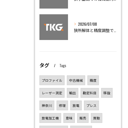
2026/07/08
狭所解体と精度調整で機械トラブルを迅速解決
タグ
Tags
プロファイル
中古機械
精度
レーザー測定
輸出
勘定科目
移設
神奈川
修理
放電
プレス
放電加工機
意味
販売
買取