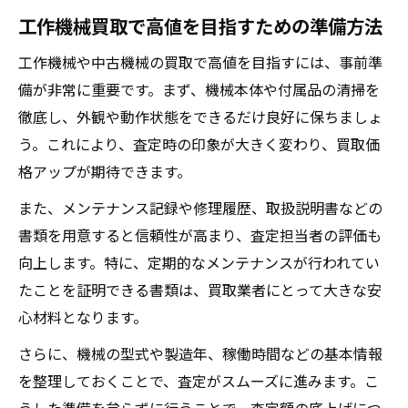
工作機械買取で高値を目指すための準備方法
口コミや評判から信頼できる業者探し
複数業者から中古機械買取相場を比較
工作機械や中古機械の買取で高値を目指すには、事前準
買取サービス内容で差がつく選び方
備が非常に重要です。まず、機械本体や付属品の清掃を
関東で人気の中古機械買取業者特徴
徹底し、外観や動作状態をできるだけ良好に保ちましょ
う。これにより、査定時の印象が大きく変わり、買取価
相見積もりを活用した買取額アップ術
格アップが期待できます。
工作機械買取で相見積もりを取るメリット
また、メンテナンス記録や修理履歴、取扱説明書などの
相見積もりが買取価格に与える影響
書類を用意すると信頼性が高まり、査定担当者の評価も
中古機械買取で効率的に見積もりを集める
向上します。特に、定期的なメンテナンスが行われてい
方法
たことを証明できる書類は、買取業者にとって大きな安
複数業者比較で高価買取を実現するコツ
心材料となります。
見積内容を正しく比較するための注意点
さらに、機械の型式や製造年、稼働時間などの基本情報
古い機械も納得価格で売るポイント
を整理しておくことで、査定がスムーズに進みます。こ
古い工作機械も買取価格を上げる方法