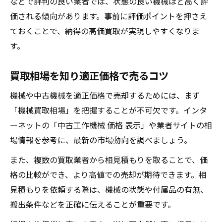
などで評判の良い業者では、状態の良い機械ほど高く評
市場価格を意識した高価買取のコツ
価される傾向があります。事前に評価ポイントを押さえ
相場情報から最適な売却タイミングを判断
ておくことで、納得の高価買取が実現しやすくなりま
高値で手放すための市場調査の進め方
す。
買取相場を知り適正価格で売るコツ
機械や中古機械を適正価格で売却するためには、まず
「機械買取相場」を把握することが不可欠です。インタ
ーネットの「中古工作機械 価格 表示」や業者サイトの相
場情報を参考に、最新の市場動向を調べましょう。
また、複数の買取業者から相見積もりを取ることで、価
格の比較ができ、より高値での売却が期待できます。相
見積もりを依頼する際は、機械の状態や付属品の有無、
搬出条件などを正確に伝えることが重要です。