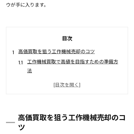
ウが手に入ります。
目次
高価買取を狙う工作機械売却のコツ
工作機械買取で高値を目指すための準備方
法
中古機械の状態評価と高価買取のポイント
買取相場を知り適正価格で売るコツ
信頼できる中古機械買取業者の選び方
古い機械でも買取価格を上げる秘訣
高価買取を狙う工作機械売却のコ
中古機械買取で失敗しない業者選び方
ツ
中古機械買取業者選定で見るべき基準