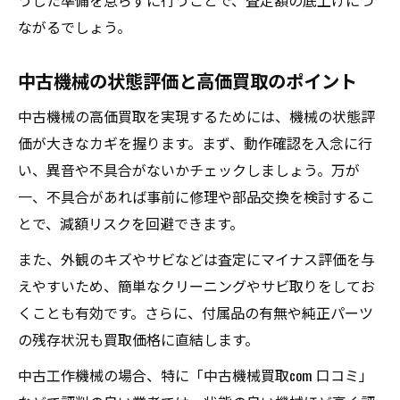
うした準備を怠らずに行うことで、査定額の底上げにつ
状態不問でも高額査定につながるコツ
ながるでしょう。
古い機械買取で重視されるポイント解説
中古工作機械の価格表示を参考に準備
中古機械の状態評価と高価買取のポイント
古い機械を高値で売るための交渉術
中古機械の高価買取を実現するためには、機械の状態評
関東圏で中古機械買取を成功させる方法
価が大きなカギを握ります。まず、動作確認を入念に行
関東の中古機械買取業者の特徴を把握
い、異音や不具合がないかチェックしましょう。万が
中古機械買取関東エリアの相場を知る
一、不具合があれば事前に修理や部品交換を検討するこ
とで、減額リスクを回避できます。
埼玉で工作機械買取を依頼するポイント
現地査定や無料見積もりの活用法
また、外観のキズやサビなどは査定にマイナス評価を与
えやすいため、簡単なクリーニングやサビ取りをしてお
関東圏で評判の中古機械買取業者選び
くことも有効です。さらに、付属品の有無や純正パーツ
市場相場を知り高値で工作機械を手放す
の残存状況も買取価格に直結します。
機械買取相場の最新動向を押さえる
中古工作機械の場合、特に「中古機械買取com 口コミ」
中古工作機械価格表示を活用した査定術