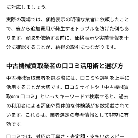
に対応しましょう。
買取相場を生かした納得の機械売却交渉法
業者選びを間違えない機械売却の極意
実際の現場では、価格表示の明確な業者に依頼したこと
中古機械買取業者の選び方と比較ポイント
で、後から追加費用が発生するトラブルを防げた例もあ
ります。買取を依頼する前に、価格表示や実績情報を十
工作機械買取ランキング活用術と実績重視
分に確認することが、納得の取引につながります。
買取相場と価格表示で失敗しない業者選定
工場機械買取で見落としがちな手数料確認
中古機械買取業者の口コミ活用術と選び方
口コミや体験談から学ぶ安全な機械売却法
中古機械買取業者を選ぶ際には、口コミや評判を上手に
活用することが大切です。口コミサイトや「中古機械買
取com 口コミ」といったキーワードで検索すると、過去
の利用者による評価や具体的な体験談が多数掲載されて
います。これらは、業者選定の参考情報として非常に有
効です。
口コミでは、対応の丁寧さ・査定額・支払いのスピー