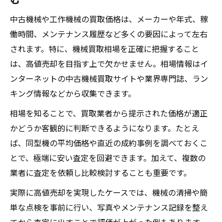
工作機械買取業者の比較で重視すべき条件
中古機械や工作機械の買取価格は、メーカーや年式、稼
中古機械買取com口コミから見る選定基準
働時間、メンテナンス履歴など多くの要因によって左右
買取相場を活用した納得の機械売却判断法
されます。特に、機械買取相場を正確に把握すること
中古工作機械の価格表示と査定ポイント解
は、高値売却を目指す上で欠かせません。相場情報はイ
説
ンターネットの中古機械買取サイトや業界専門誌、ラン
失敗しない工場機械買取の選択肢と注意点
キング情報などから収集できます。
高価買取を実現する工作機械の整理術
相場を知ることで、買取業者から提示された価格が適正
中古機械の買取前に整備すべきポイント
かどうか客観的に判断できるようになります。たとえ
ば、同型機の平均価格や直近の成約事例を調べておくこ
機械買取で査定額アップに繋がる整理術
とで、極端に安い査定を回避できます。加えて、複数の
工作機械を高価買取へ導くメンテナンス方
業者に査定を依頼し比較検討することも重要です。
法
工場機械買取で差がつく付属品の管理法
実際に高値売却を実現したケースでは、機械の清掃や簡
単な点検を事前に行い、写真やメンテナンス記録を整え
中古工作機械の状態評価と買取価格の関係