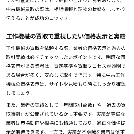
てから査定に出すことで評価が上がった例もあります。
買取相場が変動する機械の特徴と見極め方
中古機械買取の際は、相場情報と現物の状態をしっかり
工作機械の買取相場が変動する主な要因
伝えることが成功のコツです。
中古機械買取で重要な年式や稼働状況とは
機械の付属品が買取価格に与える影響
工作機械の買取で重視したい価格表示と実績
需要による工場機械買取の価格変動を解説
工作機械の買取を依頼する際、業者の価格表示と過去の
中古工作機械の海外需要と買取相場の関係
取引実績は必ずチェックしたいポイントです。明瞭な価
中古機械買取で安心の取引を叶えるコツ
格表示がある業者は、査定基準や買取プロセスが透明で
信頼できる工作機械買取業者の見分け方
ある場合が多く、安心して取引できます。特に中古工作
中古機械買取の無料査定と秘密厳守の重要
機械の価格表示は、サイトや見積もり時にしっかり確認
性
しましょう。
安心して機械を売却するための比較ポイン
また、業者の実績として「年間取引台数」や「過去の買
ト
取事例」が公開されているかも重要です。実績が豊富な
工場機械買取で注意すべき契約内容と対応
業者は市場動向や相場にも精通しており、適正な価格提
力
示が期待できます。一方で、実績が不明瞭な業者は慎重