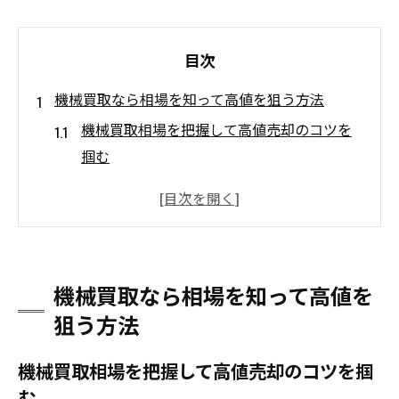
目次
機械買取なら相場を知って高値を狙う方法
機械買取相場を把握して高値売却のコツを
掴む
工作機械の買取で重視したい価格表示と実
績
中古機械買取業者の口コミ活用術と選び方
ランキング情報を活かす機械買取成功の秘
機械買取なら相場を知って高値を
訣
狙う方法
工場機械買取の相場変動を見極めるポイン
ト
機械買取相場を把握して高値売却のコツを掴
中古工作機械の売却で失敗しない選定ポイント
む