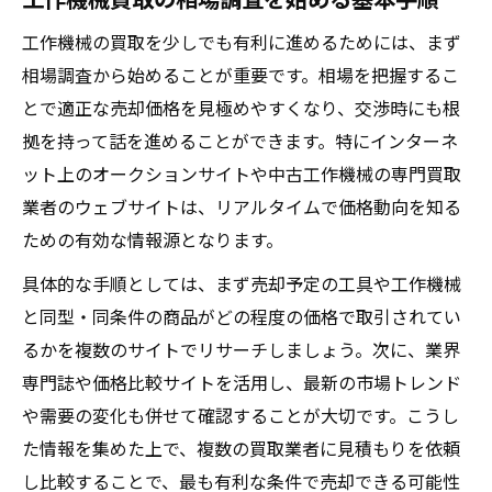
利益構造から読み解く査定額の理由
工作機械の買取を少しでも有利に進めるためには、まず
再販市場が工作機械買取に与える影響
相場調査から始めることが重要です。相場を把握するこ
とで適正な売却価格を見極めやすくなり、交渉時にも根
高く売るなら相場情報の比較が鍵
拠を持って話を進めることができます。特にインターネ
複数業者の工作機械買取相場を徹底比較
ット上のオークションサイトや中古工作機械の専門買取
工作機械買取で損しない比較ポイント
業者のウェブサイトは、リアルタイムで価格動向を知る
査定額アップに直結する情報収集術
ための有効な情報源となります。
工具卸専門店と総合買取店の相場差を検証
具体的な手順としては、まず売却予定の工具や工作機械
高く売るための工作機械相場比較のコツ
と同型・同条件の商品がどの程度の価格で取引されてい
工具卸で損しない査定のコツとは
るかを複数のサイトでリサーチしましょう。次に、業界
工作機械買取で評価が上がるポイント整理
専門誌や価格比較サイトを活用し、最新の市場トレンド
査定前に実践したい清掃と付属品の確認
や需要の変化も併せて確認することが大切です。こうし
まとめ売りと単品売りの損得を比較する
た情報を集めた上で、複数の買取業者に見積もりを依頼
し比較することで、最も有利な条件で売却できる可能性
動作品とジャンク品の査定差を把握しよう