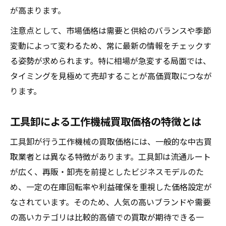
が高まります。
ブランドや型番による査定基準の違い
注意点として、市場価格は需要と供給のバランスや季節
納得できる買取先を選ぶ方法
変動によって変わるため、常に最新の情報をチェックす
工作機械買取で信頼できる業者選びの基準
る姿勢が求められます。特に相場が急変する局面では、
工具卸とその他買取先の特徴を比較する
タイミングを見極めて売却することが高価買取につなが
査定額以外で見るべき買取先のチェックポ
ります。
イント
買取実績や口コミを活用した業者選定法
工具卸による工作機械買取価格の特徴とは
再販ルートが納得できる買取先のカギ
工具卸が行う工作機械の買取価格には、一般的な中古買
工作機械買取で資産価値を最大化する
取業者とは異なる特徴があります。工具卸は流通ルート
資産としての工作機械買取で損を防ぐ工夫
が広く、再販・卸売を前提としたビジネスモデルのた
売却タイミングが資産価値に与える影響
め、一定の在庫回転率や利益確保を重視した価格設定が
長期的に価値を保つためのメンテナンス術
なされています。そのため、人気の高いブランドや需要
の高いカテゴリは比較的高値での買取が期待できる一
工具卸の視点で考える工作機械の資産運用