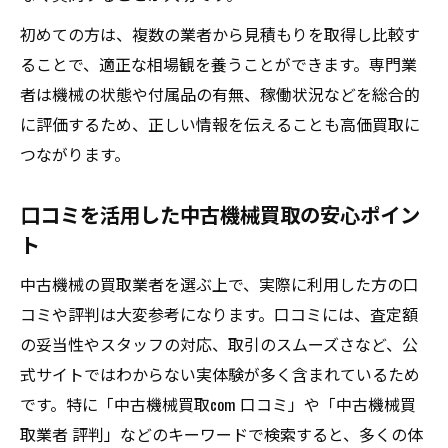
工場機械買取で押さえたい搬出時の注意点
初めての方は、複数の業者から見積もりを取得し比較す
手間なく現金化できる中古機械買取術
ることで、適正な相場観を養うことができます。専門業
手間を省く中古機械買取の効率的な方法
者は機械の状態や付属品の有無、稼働状況などを総合的
即現金化につながる工作機械買取の秘訣
に評価するため、正しい情報を伝えることも高価買取に
搬出から入金までスムーズに進めるコツ
つながります。
工場機械買取で便利なサービスの選び方
口コミを活用した中古機械買取の安心ポイン
中古機械買取業者のサポート体制と活用術
ト
後悔しないための買取業者選びの基準
口コミを参考にした中古機械買取業者の選
中古機械の買取業者を選ぶ上で、実際に利用した方の口
択法
コミや評判は大変参考になります。口コミには、査定額
工作機械買取で重視すべき信頼性の見分け
の妥当性やスタッフの対応、取引のスムーズさなど、公
方
式サイトではわからない実体験が多く含まれているため
です。特に「中古機械買取com 口コミ」や「中古機械買
工場機械買取で評判の良い業者の特徴とは
取業者 評判」などのキーワードで検索すると、多くの体
ランキングやネット情報の活用ポイント解