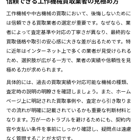
信頼できる工作機械買取業者の見極め方
中古機械買取で高評価を得るための準備方
工作機械や中古機械の買取において、後悔しないために
法
は信頼できる買取業者の選定が重要です。なぜなら、業
状態別に見る中古工作機械の査定額アップ
者によって査定基準や対応の丁寧さが異なり、最終的な
術
買取価格や取引の安心感に大きな差が出るためです。特
価格表示の仕組みと高価買取につながるコ
に近年はインターネット上で多くの業者が見受けられる
ツ
ため、選択肢が広がる一方で、業者の実績や信頼性を見
工場機械買取で年式や付属品が与える影響
極める力が求められます。
売却を成功させる工作機械買取の流れ
具体的には、過去の買取実績や対応可能な機械の種類、
初めてでも安心な工作機械買取の進め方
査定時の説明の明瞭さを確認しましょう。また、ホーム
ページ上に明記された買取事例や、査定から引き取りま
中古機械買取の流れと必要書類の準備ポイ
での流れが明確に記載されているかも重要な判断材料と
ント
なります。万が一のトラブルを避けるためにも、契約内
出張査定から契約までのステップ解説
容や支払い条件を事前にしっかり確認し、疑問点は遠慮
現地査定とオンライン査定の違いと活用法
なく質問することが大切です。