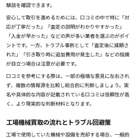
験談を確認できます。
説
安心して取引を進めるためには、口コミの中で特に「対
実績豊富な中古機械買取業者の判断基準
応が丁寧だった」「査定の説明がわかりやすかった」
機械買取相場を知り最適な選択をする
「入金が早かった」などの声が多い業者を選ぶのがポイ
工作機械買取相場を把握するための情報収
ントです。一方、トラブル事例として「査定後に減額さ
集法
れた」「引き取り時に追加費用が発生した」などの指摘
中古機械買取comなど相場情報サイトの活用
が目立つ場合は注意が必要です。
術
口コミを参考にする際は、一部の極端な意見に左右され
価格表示の見方と適正価格で売却するポイ
ず、複数の情報源を比較し総合的に判断しましょう。実
ント
名や具体的な内容が記載されている口コミは信頼性が高
工場機械買取の最新動向と今後の相場予測
く、より現実的な判断材料となります。
中古工作機械買取で損をしない交渉のヒン
ト
工場機械買取の流れとトラブル回避策
工場で使用していた機械や設備を売却する場合、一般的