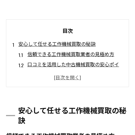
目次
安心して任せる工作機械買取の秘訣
信頼できる工作機械買取業者の見極め方
口コミを活用した中古機械買取の安心ポイ
ント
工場機械買取の流れとトラブル回避策
工作機械買取の評価基準と選び方のコツ
ランキング情報で失敗しない買取先選定
安心して任せる工作機械買取の秘
中古機械の高価買取へ導く査定ポイント
訣
工作機械買取で重視される査定ポイント解
説