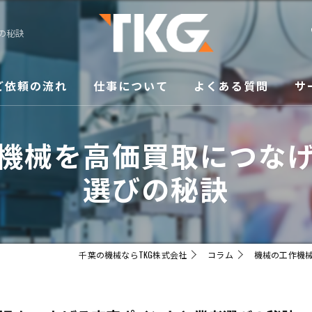
の秘訣
ご依頼の流れ
仕事について
よくある質問
サ
修
機械を高価買取につな
買
選びの秘訣
メ
移
千葉の機械ならTKG株式会社
コラム
機械の工作機
販