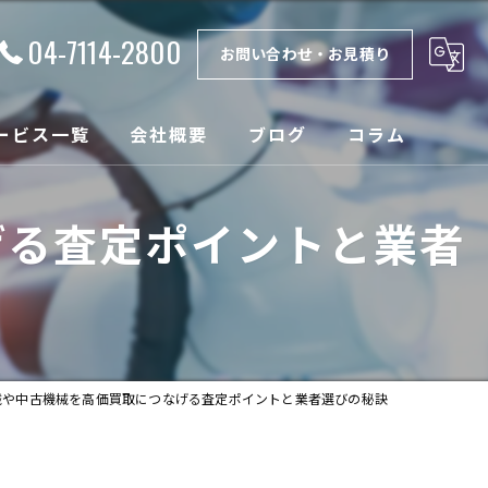
04-7114-2800
お問い合わせ・お見積り
ービス一覧
会社概要
ブログ
コラム
理
漫画特集
げる査定ポイントと業者
取
ンテナンス
設
械や中古機械を高価買取につなげる査定ポイントと業者選びの秘訣
売