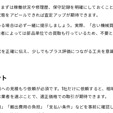
工場機械買取の専門性が高い業者の特徴
。まずは稼働状況や修理歴、保守記録を明確にしておくこ
古い機械も安心して任せられる業者の条件
状態をアピールできれば査定アップが期待できます。
動かない中古機械も高価売却を狙う方法
いる場合は必ず一緒に提示しましょう。実際、「古い機械
動かない工作機械買取の査定ポイント解説
業者によっては部品単位での買取も行っているため、不要
中古機械買取で修理歴の伝え方が重要
工場機械買取で状態不問の交渉術
状を正確に伝え、少しでもプラス評価につながる工夫を意
古い機械買取も部品価値で査定アップ
中古機械買取comなどの口コミ活用法
ント
者への見積もり依頼が必須です。1社だけに依頼すると、相
な業者を選ぶことで、適正価格での取引が期待できます。
無」「搬出費用の負担」「支払い条件」などを事前に確認