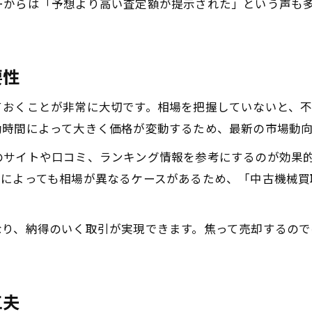
ーからは「予想より高い査定額が提示された」という声も
工作機械買取価格の決まり方を徹底解説
中古機械買取業者ごとの相場比較のポイント
工場機械買取の最新相場トレンドを把握
要性
工場機械の一括買取で得するコツとは
ておくことが非常に大切です。相場を把握していないと、
工場機械買取で一括依頼のメリットを解説
働時間によって大きく価格が変動するため、最新の市場動
中古機械買取でまとめ売りする際の注意点
のサイトや口コミ、ランキング情報を参考にするのが効果
工作機械買取は複数台売却が効率的
によっても相場が異なるケースがあるため、「中古機械買取
古い機械も一括買取で高価売却を狙う
中古機械買取業者が教える一括査定の流れ
なり、納得のいく取引が実現できます。焦って売却するの
信頼できる工作機械買取業者選び方
口コミを活用した中古機械買取業者の見極め方
工作機械買取の信頼性をチェックするポイント
工夫
中古機械買取ランキングが示す業者選定法