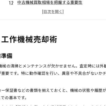
中古機械買取相場を把握する重要性
古い機械買取も高額につなげる工夫
工場機械買取で失敗しないポイント
中古機械買取業者の選定基準とは何か
中古機械の賢い買取依頼徹底ガイド
る工作機械売却術
中古機械買取業者選びのチェックポイント
工作機械買取ランキングを参考にする理由
前準備
信頼できる中古機械買取業者の見分け方
ず機械の清掃とメンテナンスが欠かせません。査定時には外
工場機械買取で得する依頼タイミング
が重要です。特に動作確認を行い、異音や不具合がないか
口コミ比較で中古機械買取のリスクを回避
買取相場を見極めて納得の機械売却へ
カー保証書などの書類を揃えておくと、機械の状態や履歴
機械買取相場を知ることで得られる安心感
えでの基本です。
中古機械買取で相場変動を見逃さない方法