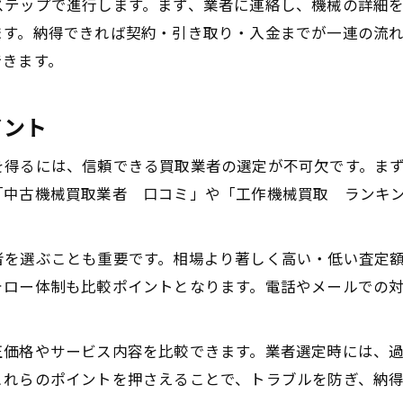
ステップで進行します。まず、業者に連絡し、機械の詳細
工場機械買取における価格変動の要因とは
ます。納得できれば契約・引き取り・入金までが一連の流
中古機械買取業者ごとの査定基準の違い
できます。
口コミから読み解く買取相場の最新動向
古い機械買取で損をしない相場感の掴み方
イント
失敗しない業者選びで資産化を実現
を得るには、信頼できる買取業者の選定が不可欠です。ま
工作機械買取で信頼できる業者の見分け方
「中古機械買取業者 口コミ」や「工作機械買取 ランキ
中古機械買取業者選定で重視すべき基準
工場機械買取の口コミを参考にする利点
者を選ぶことも重要です。相場より著しく高い・低い査定
古い機械買取に強い業者の特徴と探し方
ォロー体制も比較ポイントとなります。電話やメールでの
機械買取相場を基準にする業者比較の方法
古い機械を資金に変える実践ノウハウ
正価格やサービス内容を比較できます。業者選定時には、
工作機械買取を利用した資金化の流れ
これらのポイントを押さえることで、トラブルを防ぎ、納
中古機械買取業者への効果的な相談方法