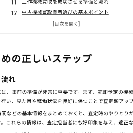
工作機械買取を成功させる準備と流れ
中古機械買取業者選びの基本ポイント
工場機械買取の流れとプロによる対応
中古機械買取comや口コミ活用のコツ
古い機械買取で押さえたいチェック事項
中古機械を高価で売却する重要なコツ
ための正しいステップ
工作機械買取で高値を狙うメンテナンス法
中古機械買取業者の選定が価格を左右する理由
と流れ
工場機械買取の適切なタイミングと交渉術
には、事前の準備が非常に重要です。まず、売却予定の機
口コミやランキングで見極める買取先
を行い、見た目や稼働状況を良好に保つことで査定額アッ
古い機械買取の成功ポイントと注意点
時間などの基本情報をまとめておくと、査定時のやりとり
工作機械の買取相場を見極める秘訣とは
す。これらの情報は、査定担当者にも好印象を与え、適正
中古機械買取で相場を知る重要性と情報収集