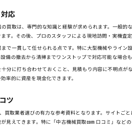
工場機械買取で資金回収率を上げる工夫
る対応
古い機械買取の査定アップにつながる行動
口コミを参考にした高価買取の実体験紹介
械の買取は、専門的な知識と経験が求められます。一般的
けます。その後、プロのスタッフによる現地訪問・実機査
口コミから学ぶ信頼の買取業者選定法
工作機械買取の口コミ活用で安心取引を実現
業まで一貫して任せられる点です。特に大型機械やライン
場設備の撤去から清掃までワンストップで対応可能な場合
中古機械買取comや体験談の見極め方
工場機械買取で役立つランキング情報の活用
を十分に打ち合わせておくこと、見積もり内容に不明点が
古い機械買取の評価基準を口コミで知る
つ効率的に資産を現金化できます。
機械買取相場と口コミ比較で業者の信頼度確認
のコツ
は、買取業者選びの有力な参考資料となります。サイトご
が見えてきます。特に「中古機械買取com 口コミ」など