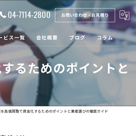
04-7114-2800
お問い合わせ・お見積り
ービス一覧
会社概要
ブログ
コラム
理
漫画特集
化するためのポイントと
取
ンテナンス
設
械を高価買取で資金化するためのポイントと業者選びの徹底ガイド
売