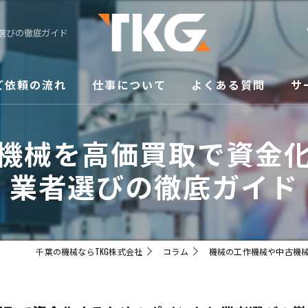
選びの徹底ガイド
ご依頼の流れ
仕事について
よくある質問
サ
修
機械を高価買取で資金
買
業者選びの徹底ガイド
メ
移
千葉の機械ならTKG株式会社
コラム
機械の工作機械や中古機
販