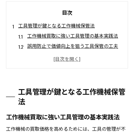
目次
工具管理が鍵となる工作機械保管法
工作機械買取に強い工具管理の基本実践法
誤用防止で価値向上を狙う工具保管の工夫
管理状況が買取価格に与える影響とは
現場で徹底したい工具の収納と点検手順
工具管理の徹底が事故防止の第一歩になる
理由
工具管理が鍵となる工作機械保管
適切な保管環境で機械価値を守る方法
法
工作機械買取に直結する保管環境の要素解
説
工作機械買取に強い工具管理の基本実践法
湿度管理と振動対策が機械価値向上の鍵
工作機械の買取価格を高めるためには、工具の管理が不