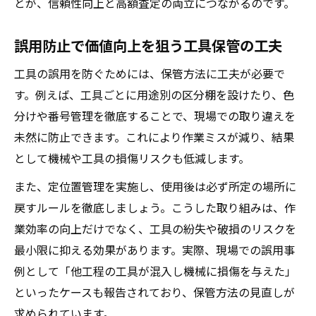
とが、信頼性向上と高額査定の両立につながるのです。
を実現
工作機械買取時に注目される管理の要点
誤用防止で価値向上を狙う工具保管の工夫
買取評価が上がる工作機械の保管チェック
工具の誤用を防ぐためには、保管方法に工夫が必要で
リスト
す。例えば、工具ごとに用途別の区分棚を設けたり、色
日々の管理記録が買取時信頼度を高める理
分けや番号管理を徹底することで、現場での取り違えを
由
未然に防止できます。これにより作業ミスが減り、結果
清掃徹底が機械の買取査定に与える影響と
として機械や工具の損傷リスクも低減します。
は
また、定位置管理を実施し、使用後は必ず所定の場所に
適切な工具管理が買取成功率向上に直結す
戻すルールを徹底しましょう。こうした取り組みは、作
る
業効率の向上だけでなく、工具の紛失や破損のリスクを
管理ラベルや点検履歴が評価ポイントに直
最小限に抑える効果があります。実際、現場での誤用事
結
例として「他工程の工具が混入し機械に損傷を与えた」
事故防止に役立つ保管法のポイント紹介
といったケースも報告されており、保管方法の見直しが
工作機械買取にも有効な事故防止策の導入
求められています。