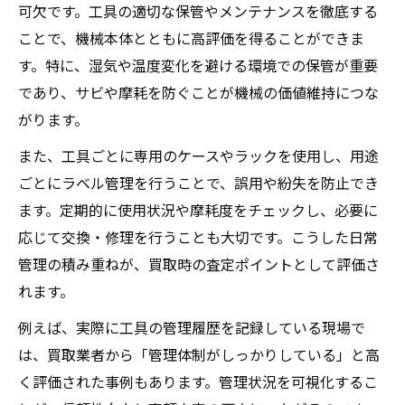
保管場所の選定が買取査定に及ぼす影響と
可欠です。工具の適切な保管やメンテナンスを徹底する
は
ことで、機械本体とともに高評価を得ることができま
防錆と清掃による長期保管中の品質維持法
す。特に、湿気や温度変化を避ける環境での保管が重要
温度管理で工作機械買取時の高評価を目指
であり、サビや摩耗を防ぐことが機械の価値維持につな
す
がります。
安全と効率を両立する実践的保管ノウハウ
また、工具ごとに専用のケースやラックを使用し、用途
工作機械買取に役立つ安全な保管方法の実
ごとにラベル管理を行うことで、誤用や紛失を防止でき
践例
ます。定期的に使用状況や摩耗度をチェックし、必要に
応じて交換・修理を行うことも大切です。こうした日常
効率重視のレイアウトが現場管理の質を高
管理の積み重ねが、買取時の査定ポイントとして評価さ
める
れます。
保管ミス防止策とその業務効率化への効果
安全対策を徹底し事故発生リスクを最小限
例えば、実際に工具の管理履歴を記録している現場で
に抑える
は、買取業者から「管理体制がしっかりしている」と高
く評価された事例もあります。管理状況を可視化するこ
作業フローに沿った保管で買取時も高評価