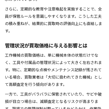
法
さらに、定期的な教育や注意喚起を実施することで、全
誤操作防止のための収納ルール徹底手順
員が保管ルールを意識しやすくなります。こうした工夫
防護措置と保管法で現場事故ゼロを目指す
の積み重ねが、結果的に買取時の評価向上にも直結しま
日常点検と保管ラベルの連携による安全管
す。
理
整理整頓が事故リスク低減と買取評価に寄
管理状況が買取価格に与える影響とは
与
工作機械の買取価格は、単に機械本体の状態だけでな
日常点検で実現する工作機械の長寿命化
く、工具や付属品の管理状況によって大きく左右されま
工作機械買取時に差が出る日常点検の手順
す。特に、定期的な点検やメンテナンス記録が残されて
点検記録を活かした保管法で寿命を延ばす
いる場合、買取業者は「大切に扱われてきた機械」とし
方法
て高額査定を行う傾向があります。
日々の点検が機械価値維持に不可欠な理由
一方で、工具がバラバラに保管されていたり、サビや破
労働安全衛生法規に準拠した点検の実践例
損が目立つ場合は、減額査定となるリスクが高まりま
点検と保管の連動で事故防止と価値向上を
す。現場での管理体制が整っているかどうかは、作業効