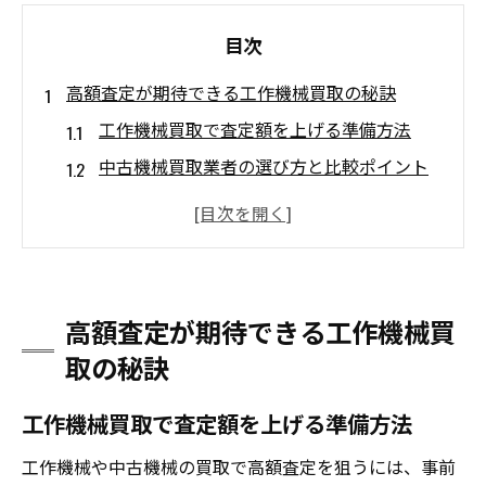
目次
高額査定が期待できる工作機械買取の秘訣
工作機械買取で査定額を上げる準備方法
中古機械買取業者の選び方と比較ポイント
高額査定につながる機械の整備と清掃
工場機械買取で評価される状態の特徴
口コミ活用で信頼できる買取先を探すコツ
中古機械売却で失敗しないタイミングの見極め
高額査定が期待できる工作機械買
方
取の秘訣
工作機械買取に適した売却時期の考え方
工作機械買取で査定額を上げる準備方法
中古機械買取ランキングを活かした判断基
準
工作機械や中古機械の買取で高額査定を狙うには、事前