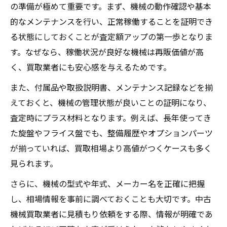
市場動向から見る工場機械買取の最適タイ
の準備が極めて重要です。まず、機械の動作確認や基本
ミング
的なメンテナンスを行い、正常稼働することを証明でき
買取相場の変動と売却タイミングの関係性
る状態にしておくことが査定額アップの第一歩となりま
口コミや評判から売り時を見極める方法
す。なぜなら、稼働状況が良好な機械は再販価値が高
く、買取業者にも安心感を与えるためです。
工場機械を高く売るための準備ポイント徹底解
説
また、付属品や取扱説明書、メンテナンス記録などを揃
工作機械買取前に確認すべき整備内容
えておくと、機械の管理状態が良いことの証明になり、
査定時にプラス材料となります。例えば、長年使ってき
中古機械買取で評価される付属品とは
た旋盤やフライス盤でも、整備履歴やオプションパーツ
工場機械買取で書類管理が重要な理由
が揃っていれば、買取相場より高値がつくケースも多く
中古機械買取com口コミに学ぶ準備術
見られます。
工場機械買取で写真撮影のポイントを解説
さらに、機械の型式や年式、メーカー名を正確に把握
古い機械の買取で価格アップを狙う方法
し、相場情報を事前に調べておくことも大切です。中古
古い機械買取で高値を狙うコツと工夫点
機械買取業者に見積もり依頼をする際、情報が明確であ
年式不問でも工作機械買取で評価される条