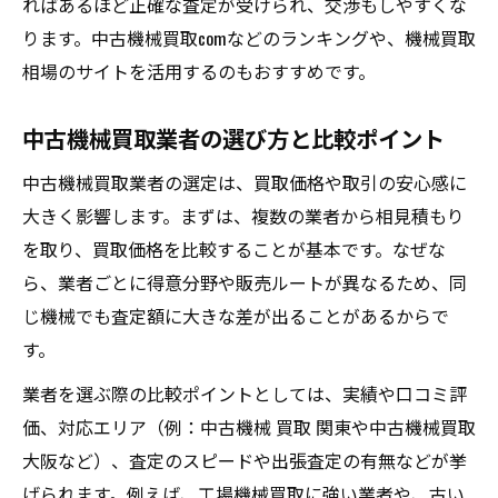
ればあるほど正確な査定が受けられ、交渉もしやすくな
件
ります。中古機械買取comなどのランキングや、機械買取
中古機械買取関東・大阪での需要傾向を解
相場のサイトを活用するのもおすすめです。
説
部品交換や修理履歴が査定に与える影響
中古機械買取業者の選び方と比較ポイント
工場機械買取で古さをカバーする清掃術
中古機械買取業者の選定は、買取価格や取引の安心感に
買取相場を知って納得取引へつなげる実践法
大きく影響します。まずは、複数の業者から相見積もり
機械買取相場を調べる正しい情報源とは
を取り、買取価格を比較することが基本です。なぜな
中古機械買取の相場比較で注意すべき点
ら、業者ごとに得意分野や販売ルートが異なるため、同
じ機械でも査定額に大きな差が出ることがあるからで
工場機械買取で査定額を上げる交渉術
す。
口コミやランキングを活用した相場把握法
業者を選ぶ際の比較ポイントとしては、実績や口コミ評
中古機械買取comの相場事例を参考にする
価、対応エリア（例：中古機械 買取 関東や中古機械買取
関東や大阪の中古機械買取動向をチェック
大阪など）、査定のスピードや出張査定の有無などが挙
中古機械買取関東エリアでの市場動向解説
げられます。例えば、工場機械買取に強い業者や、古い