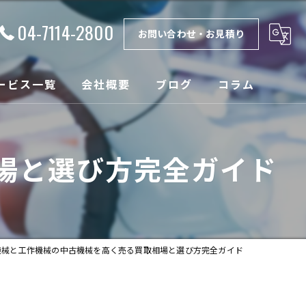
04-7114-2800
お問い合わせ・お見積り
ービス一覧
会社概要
ブログ
コラム
理
漫画特集
場と選び方完全ガイド
取
ンテナンス
設
機械と工作機械の中古機械を高く売る買取相場と選び方完全ガイド
売