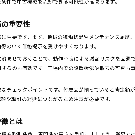
な条件で中古機械を売却できる可能性が高まります。
口コミで分かる信頼できる買取業者の実態
工場機械買取を依頼する際の注意点
備の重要性
中古機械買取comなどの評判の活かし方
不要な工作機械を賢く現金化する方法を紹介
常に重要です。まず、機械の稼働状況やメンテナンス履歴
納得のいく価格提示を受けやすくなります。
工作機械買取の流れと現金化のポイント
中古機械買取でスムーズに現金化する手順
に済ませておくことで、動作不良による減額リスクを回避
討するのも有効です。工場内での設置状況や撤去の可否も
古い機械買取を成功させるコツと注意点
工場の機械を高く売るためのタイミング
複数の中古機械買取業者を比較する利点
要なチェックポイントです。付属品が揃っていると査定額
減額や取引の遅延につながるため注意が必要です。
買取相場を知って機械の価値を最大限に引き出す
最新の機械買取相場を調べる方法と活用術
特徴とは
工作機械買取で価格差が生まれる理由とは
中古機械買取時に相場を見極めるポイント
実績や取引件数、専門性の高さを重視しましょう。業界で