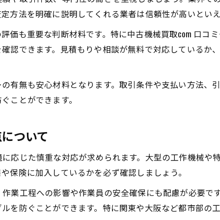
工場機械買取の相場変動と高く売るコツ
査定方法を明確に説明してくれる業者は信頼性が高いとい
古い機械買取でも相場を活かす方法
評価も重要な判断材料です。特に中古機械買取com 口コ
中古機械を売却する際の注意点と成功のコツ
を確認できます。見積もりや相談が無料で対応しているか
工作機械買取のトラブルを避ける注意点
中古機械買取で失敗しない交渉術を解説
ーの有無も安心材料となります。取引条件や支払い方法、
工場機械買取で成功するためのチェックリスト
防ぐことができます。
中古機械買取業者選びで重視したいポイント
古い機械買取の手続きと必要な書類について
点について
境に応じた慎重な対応が求められます。大型の工作機械や
策や保険に加入しているかを必ず確認しましょう。
、作業工程への影響や作業員の安全確保にも配慮が必要で
ブルを防ぐことができます。特に関東や大阪など都市部の