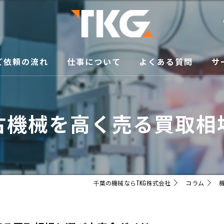
ご依頼の流れ
仕事について
よくある質問
サ
修
古機械を高く売る買取相
買
メ
移
千葉の機械ならTKG株式会社
コラム
販