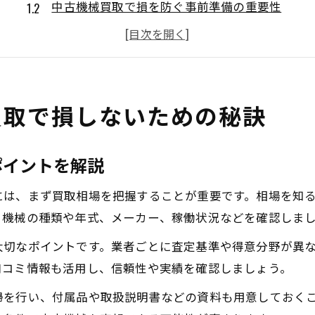
中古機械買取で損を防ぐ事前準備の重要性
信頼できる工作機械買取業者の特徴とは
工場での機械買取で注意したい点について
中古機械買取の口コミや評判の活用法
中古機械はどのように高く売れるのか徹底解説
買取で損しないための秘訣
中古機械買取で高額査定を狙うポイント
工作機械買取に適した時期と市場動向の把握
ポイントを解説
古い機械でも高く売るための工夫とは
には、まず買取相場を把握することが重要です。相場を知
中古機械買取業者が重視する査定基準を解説
、機械の種類や年式、メーカー、稼働状況などを確認しま
工場機械買取で見落としがちな評価ポイント
大切なポイントです。業者ごとに査定基準や得意分野が異
信頼を重視するなら工作機械買取の見極め方
口コミ情報も活用し、信頼性や実績を確認しましょう。
工作機械買取業者の信頼性を見抜くコツ
掃を行い、付属品や取扱説明書などの資料も用意しておく
中古機械買取で安全な取引先を選ぶ方法