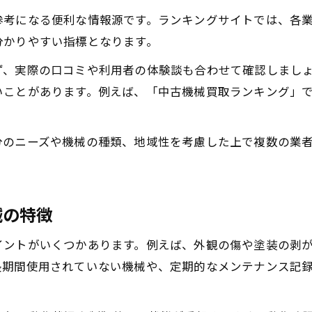
相場変動が機械買取価格に与える影響
参考になる便利な情報源です。ランキングサイトでは、各
中古機械売却時に相場情報を活用するコツ
分かりやすい指標となります。
状態を活かす中古工作機械の売却術
ず、実際の口コミや利用者の体験談も合わせて確認しまし
中古工作機械の状態別買取ポイント解説
いことがあります。例えば、「中古機械買取ランキング」
機械買取査定に有利なメンテナンス方法
中古工作機械の価格を上げる工夫とは
分のニーズや機械の種類、地域性を考慮した上で複数の業
故障機械でも機械買取で評価される理由
中古機械売却で求められる清掃と整備の重要性
械の特徴
イントがいくつかあります。例えば、外観の傷や塗装の剥
長期間使用されていない機械や、定期的なメンテナンス記