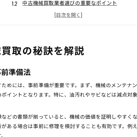
中古機械買取業者選びの重要なポイント
工作機械買取ランキングの使い方と注意点
査定時に見落としがちな中古機械の特徴
機械買取で信頼される交渉のコツとは
中古機械を賢く売却するための流れ
械買取の秘訣を解説
中古機械買取のスムーズな流れを解説
査定から売却までの機械買取手順の全体像
事前準備法
中古機械買取comや口コミ情報の活用法
すためには、事前準備が重要です。まず、機械のメンテナ
買取業者とやり取りする際の注意点
のポイントとなります。特に、油汚れやサビなどは減点対
中古機械買取で避けたいトラブル事例
工作機械を高値で買取してもらう方法
録などの書類が揃っていると、機械の価値を証明しやすく
工作機械買取で差がつく査定ポイント把握
所がある場合は事前に修理を検討することも有効です。例
中古工作機械価格表示は参考にすべきか
す。