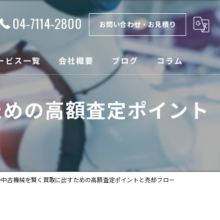
04-7114-2800
お問い合わせ・お見積り
ービス一覧
会社概要
ブログ
コラム
理
漫画特集
ための高額査定ポイント
取
ンテナンス
設
の中古機械を賢く買取に出すための高額査定ポイントと売却フロー
売