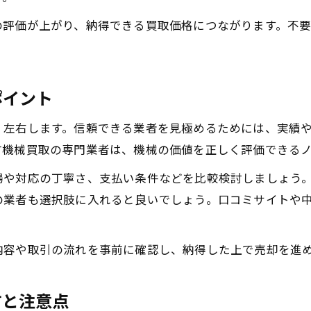
機械買取の現場で役立つ写真撮影のコツ
の評価が上がり、納得できる買取価格につながります。不
高額査定に繋がるメンテナンスと保管方法
信頼できる中古機械買取業者の見極め方
納得の取引へ導く機械買取ポイント集
ポイント
機械買取で納得できる価格を引き出す秘訣
く左右します。信頼できる業者を見極めるためには、実績
中古機械買取業者と信頼関係を築くコツ
古機械買取の専門業者は、機械の価値を正しく評価できる
買取相場を活かした交渉ポイントの見極め
場や対応の丁寧さ、支払い条件などを比較検討しましょう
工場機械買取で役立つ書類や準備事項
業者も選択肢に入れると良いでしょう。口コミサイトや中
査定前に確認すべき機械の状態チェック方法
。
機械の買取相場を知り安心売却を実現
内容や取引の流れを事前に確認し、納得した上で売却を進
機械買取相場の調べ方と正しい見積もり依頼
中古機械買取 関東エリアの傾向と注意点
方と注意点
工場機械買取で活かせる市場価格の把握法