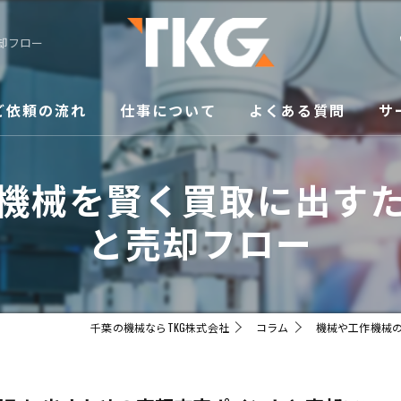
却フロー
ご依頼の流れ
仕事について
よくある質問
サ
修
機械を賢く買取に出す
買
と売却フロー
メ
移
千葉の機械ならTKG株式会社
コラム
機械や工作機械
販