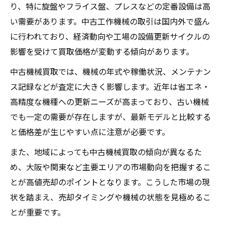
む
り、特に旋盤やフライス盤、プレスなどの定番設備は高
工作機械の保管状態が評価に与える影響と
い需要があります。中古工作機械の取引は国内外で盛ん
は
に行われており、経済動向や工場の設備更新サイクルの
買取査定前にすべき機械の清掃ポイント
影響を受けて買取価格が変動する傾向があります。
中古機械の現状分析が査定額を左右
中古機械買取では、機械の年式や稼働状況、メンテナン
工作機械の稼働状況と買取査定の関係性
ス記録などが査定に大きく影響します。近年は省エネ・
高精度な機種への更新ニーズが高まっており、古い機械
年式や型番が中古機械買取価格へ与える影
でも一定の需要が存在しますが、最新モデルと比較する
響
と価格差が生じやすい点に注意が必要です。
故障や修理歴が査定評価にどう響くのか
専門家による現地調査で適正価格を見極め
また、地域によっても中古機械買取の傾向が異なるた
る
め、大阪や関東など主要エリアの市場動向を把握するこ
とが高値売却のポイントとなります。こうした市場の現
中古機械買取で重要な写真撮影のコツ
状を踏まえ、売却タイミングや機械の状態を見極めるこ
信頼できる工作機械買取先の見極め方
とが重要です。
安心できる中古機械買取業者の特徴を解説