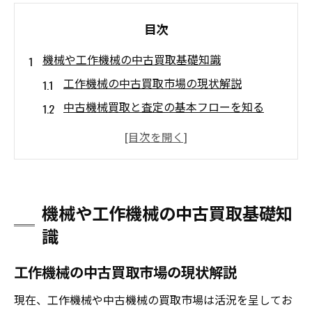
目次
機械や工作機械の中古買取基礎知識
工作機械の中古買取市場の現状解説
中古機械買取と査定の基本フローを知る
工作機械の買取価格に影響する主な要因
中古工作機械買取業者の選び方のポイント
工作機械買取ランキングや口コミ活用術
高価買取を狙うなら事前準備が鍵
機械や工作機械の中古買取基礎知
工作機械のメンテナンスで買取額を底上げ
識
買取前に必要な書類と準備のチェックリス
工作機械の中古買取市場の現状解説
ト
中古機械買取相場を把握して高値交渉に挑
現在、工作機械や中古機械の買取市場は活況を呈してお