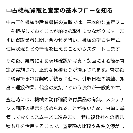
口コミや評判から見る業者選びのポイント
中古機械買取と査定の基本フローを知る
出張査定や全国対応サービスのメリット
中古工作機械や産業機械の買取では、基本的な査定フロ
工作機械買取センターの活用方法とは
ーを把握しておくことが納得の取引につながります。ま
買取業者とのやり取りで注意すべき点
ずは買取業者に問い合わせを行い、機械の型式や年式、
市場動向を押さえた機械売却の戦略
使用状況などの情報を伝えることからスタートします。
中古工作機械市場の需要変化を読み取る
その後、業者による現地確認や写真・動画による簡易査
工作機械の売却時期で高値を狙う戦略
定が実施され、正式な見積もりが提示されます。査定額
海外需要が中古機械買取に与える影響
に納得できれば契約手続きに進み、引取日程の調整、搬
市場価格をもとに最適な売却計画を立てる
出・運搬作業、代金の支払いという流れが一般的です。
競合他社との比較で分かる売却のコツ
査定時には、機械の動作確認や付属品の有無、メンテナ
古い工作機械でも高値となる条件とは
ンス履歴の提示を求められることが多いため、事前に準
希少価値が高い工作機械の特徴とは何か
備しておくとスムーズに進みます。特に複数社への相見
積もりを活用することで、査定額の比較や条件交渉がし
古い中古機械買取で評価されるポイント