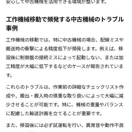
機械移設後の精度確認と最終チェック方法
安心して中古機械を活用できる環境が整います。
中古機械導入時に役立つ実践的な作業手順
工作機械移動で頻発する中古機械のトラブル
トラブル回避のための中古機械移動術
事例
中古機械移動時に避けたい典型的なトラブ
工作機械の移動では、特に中古機械の場合、配線ミスや
ル例
搬送時の衝撃による精度低下が頻発します。例えば、移
工作機械移設で重要な安全管理と作業指示
設後に制御盤の接続ミスによって起動しない、または加
機械の搬出入時に注意すべき搬送経路の確
工精度が大幅に低下するなどのケースが報告されていま
認
す。
中古機械移設後のトラブル予防メンテナン
これらのトラブルは、作業前の詳細なチェックリスト作
ス術
成や、搬出・搬入時の慎重な取り扱いによって大幅に減
機械移動時の現場調整とトラブル即応力向
少させることが可能です。特に、機械の重量やバランス
上
に配慮した輸送計画を立てることが重要です。
最適な機械移設を目指す判断ポイント
また、移設後には必ず試運転を行い、異常音や動作不良
中古機械移設の可否を判断する重要な基準