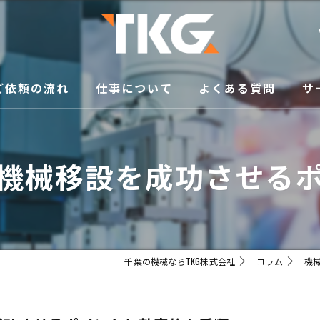
ご依頼の流れ
仕事について
よくある質問
サ
修
機械移設を成功させる
買
メ
移
千葉の機械ならTKG株式会社
コラム
機
販