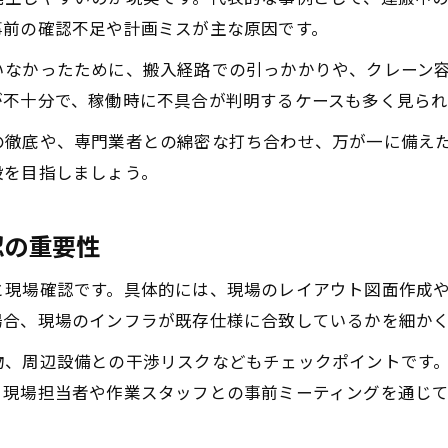
機械移設時に押さえるべき動線と安全性
事前の確認不足や計画ミスが主な原因です。
現場ごとの最適な機械レイアウト調整術
いなかったために、搬入経路での引っかかりや、クレーン
中古機械の移設と配置変更時の注意点
が不十分で、稼働時に不具合が判明するケースも多く見られ
工場における中古機械移設準備で安心を実現
の徹底や、専門業者との綿密な打ち合わせ、万が一に備え
中古機械移設前の工場内環境チェック方法
設を目指しましょう。
機械移設準備で必要な書類や手続きの流れ
工場スタッフと機械移設業者の連携ポイント
認の重要性
機械移設準備で押さえるべき安全対策
と現場確認です。具体的には、現場のレイアウト図面作成
中古機械の状況に応じた準備手順の具体例
場合、現場のインフラが既存仕様に合致しているかを細か
物、周辺設備との干渉リスクなどもチェックポイントです
、現場担当者や作業スタッフとの事前ミーティングを通じ