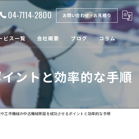
04-7114-2800
お問い合わせ・お見積り
ービス一覧
会社概要
ブログ
コラム
理
漫画特集
ポイントと効率的な手順
取
ンテナンス
設
械や工作機械の中古機械移設を成功させるポイントと効率的な手順
売