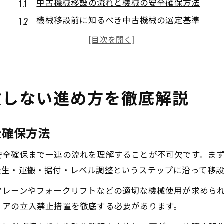
中古機械移設の流れと機械の安全確保方法
機械移設前に知るべき中古機械の選定基準
中古機械移設で起こりやすいトラブル事例
機械移設時の事前準備と現場確認の重要性
中古工作機械の移設に関する最新動向と対応策
効率的な機械移設の秘訣と現場で役立つ知識
敗しない進め方を徹底解説
機械移設を効率化するための現場ノウハウ
中古機械の運搬計画で押さえるチェック項目
全確保方法
工作機械移設で作業効率を高める工夫とは
安全確保まで一連の流れを理解することが不可欠です。ま
機械移設作業で役立つ現場スタッフの連携術
養生・運搬・据付・レベル調整というステップに沿って移
中古機械の移設で費用を抑えるコツと実例
クレーンやフォークリフトなどの適切な機械使用が求めら
中古機械を安全に移設するための重要ポイント
リアの立入禁止措置を徹底する必要があります。
機械移設作業時に守るべき安全管理の基本