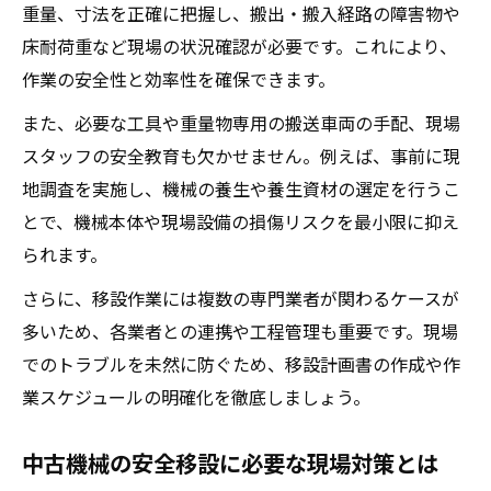
機械移設前の養生や車両手配の重要性とは
重量、寸法を正確に把握し、搬出・搬入経路の障害物や
ワイヤーカット機械移設時のチェックポイ
床耐荷重など現場の状況確認が必要です。これにより、
ント
作業の安全性と効率性を確保できます。
安心して機械移設を進めるための現場実例
また、必要な工具や重量物専用の搬送車両の手配、現場
実例で学ぶ機械移設の安全対策と現場工夫
スタッフの安全教育も欠かせません。例えば、事前に現
地調査を実施し、機械の養生や養生資材の選定を行うこ
中古機械移設の現場で役立つ体験談紹介
とで、機械本体や現場設備の損傷リスクを最小限に抑え
工作機械移設時のトラブル回避実践例
られます。
精密機械の移設で好評な現場対応事例
さらに、移設作業には複数の専門業者が関わるケースが
中古機械移設後のスムーズな稼働事例解説
多いため、各業者との連携や工程管理も重要です。現場
移設に役立つ中古機械選びのポイント解説
でのトラブルを未然に防ぐため、移設計画書の作成や作
機械移設を見据えた中古機械選定の重要性
業スケジュールの明確化を徹底しましょう。
工作機械仕様書活用で失敗しない選び方
中古機械の状態確認が移設成功のカギ
中古機械の安全移設に必要な現場対策とは
ワイヤーカット中古機械選びのポイントと