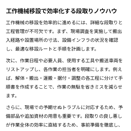
工作機械移設リスク管理と安全強化の方法
工作機械移設で効率化する段取りノウハウ
中古機械の仕様や状態を活かしたリスク回
工作機械の移設を効率的に進めるには、詳細な段取りと
避
工程管理が不可欠です。まず、現場調査を実施して搬出
重量機械移設における安全確認のポイント
入経路や設置場所の寸法、設備インフラの状況を確認
し、最適な移設ルートと手順を計画します。
次に、作業日程や必要人員、使用する工具や搬送車両を
リストアップし、各作業の担当者を明確にします。例え
ば、解体・搬出・運搬・据付・調整の各工程に分けて手
順書を作成することで、作業の無駄を省きミスを減らせ
ます。
さらに、現場での予期せぬトラブルに対応するため、予
備部品や追加資材の用意も重要です。段取りの良し悪し
が作業全体の効率に直結するため、事前準備を徹底し、