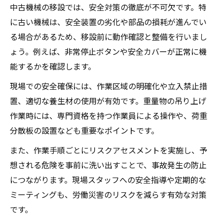
中古機械の移設では、安全対策の徹底が不可欠です。特
は
に古い機械は、安全装置の劣化や部品の損耗が進んでい
複合加工機の中古機械移設で注意すべき点
る場合があるため、移設前に動作確認と整備を行いまし
精密機械移設で重視すべき工程管理術
ょう。例えば、非常停止ボタンや安全カバーが正常に機
機械移設の工程管理が精度維持の決め手に
能するかを確認します。
中古機械移設時のスケジュール作成ポイン
現場での安全確保には、作業区域の明確化や立入禁止措
ト
置、適切な養生材の使用が有効です。重量物の吊り上げ
工作機械移設工程で注意すべきチェック項
作業時には、専門資格を持つ作業員による操作や、荷重
目
分散板の設置なども重要なポイントです。
精密機械の養生と搬送手順の最適化方法
また、作業手順ごとにリスクアセスメントを実施し、予
中古機械移設後の調整・試運転管理術
想される危険を事前に洗い出すことで、事故発生の防止
中古工作機械の移設でリスクを抑える工夫
につながります。現場スタッフへの安全指導や定期的な
機械移設時のリスク低減に役立つ現場対策
ミーティングも、労働災害のリスクを減らす有効な対策
です。
中古機械移設で多いトラブルと事前防止策