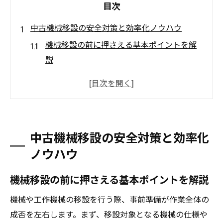
目次
中古機械移設の安全対策と効率化ノウハウ
機械移設の前に押さえる基本ポイントを解
説
中古機械の安全移設に必要な現場対策とは
工作機械移設で効率化する段取りノウハウ
機械移設時に注意したい事故防止の工夫
中古機械の仕様確認が安全作業の要になる
中古機械移設の安全対策と効率化
理由
ノウハウ
工作機械を移設する際の失敗しない準備
機械移設の準備で失敗しない事前チェック
機械移設の前に押さえる基本ポイントを解説
中古機械の搬出経路計画と現場調整のコツ
機械や工作機械の移設を行う際、事前準備が作業全体の
工作機械仕様書の確認が移設成功の鍵
成否を左右します。まず、移設対象となる機械の仕様や