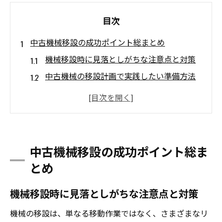
目次
中古機械移設の成功ポイント総まとめ
機械移設時に見落としがちな注意点と対策
中古機械の移設計画で実践したい準備方法
工作機械移設に必要な現場確認と最適な手
順
移設作業を効率化する機械選定ノウハウ
中古機械移設後に求められる稼働安定の工
中古機械移設の成功ポイント総ま
夫
とめ
工作機械の中古選定で失敗しない秘訣
機械選定時に重視すべきポイントと見極め
機械移設時に見落としがちな注意点と対策
方
機械の移設は、単なる移動作業ではなく、さまざまなリ
中古工作機械の価格動向と賢い購入タイミ