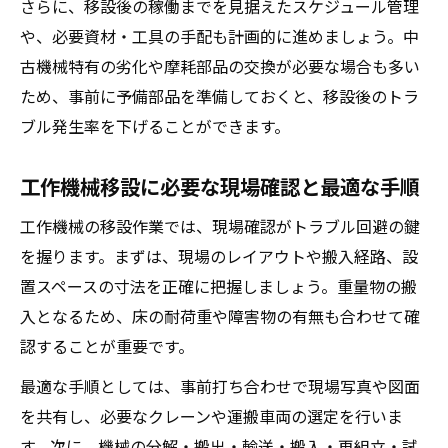
さらに、移設後の稼働までを見据えたスケジュール管理
事故防止に役立つ移設前後の機械メンテ術
や、必要資材・工具の手配も計画的に進めましょう。中
最新市場動向から考える工作機械選び
古機械特有の劣化や摩耗部品の交換が必要な場合も多い
機械業界の市場動向と今後の中古需要分析
ため、事前に予備部品を準備しておくと、移設後のトラ
ブル発生率を下げることができます。
最新技術を活かすための機械選定ポイント
中古機械価格の変動と購入判断の目安
工作機械移設に必要な現場確認と最適な手順
人気の高い中古工作機械の特徴とは何か
工作機械の移設作業では、現場確認がトラブル回避の鍵
市場を賢く読み解く機械選びの情報収集法
を握ります。まずは、現場のレイアウトや搬入経路、設
置スペースの寸法を正確に把握しましょう。重量物の搬
入となるため、床の耐荷重や障害物の有無も合わせて確
認することが重要です。
最適な手順としては、事前打ち合わせで現場写真や図面
を共有し、必要なクレーンや運搬車両の選定を行いま
す。次に、機械の分解・搬出・輸送・搬入・再組立・試