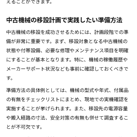
スト
えることができます。
移設後の機械稼働安定化に必要な対策とは
中古機械の移設計画で実践したい準備方法
信頼できる中古機械の見極め方とは
中古機械の移設を成功させるためには、計画段階での準
機械の信頼性を見抜くための基本チェック
備が非常に重要です。まず、移設対象となる中古機械の
項目
状態や付帯設備、必要な修理やメンテナンス項目を明確
中古機械の状態把握で重視すべきポイント
にすることが基本となります。特に、機械の稼働履歴や
専門家が教える安心な機械選定のコツ
メーカーサポート状況なども事前に確認しておくべきで
オークション利用時に避けたい機械の特徴
す。
販売実績から見る信頼できる機械の条件
準備方法の具体例としては、機械の型式や年式、付属品
移設作業で注意すべき安全対策ガイド
の有無をチェックリストにまとめ、現地での実機確認を
機械移設時に欠かせない安全管理の基本
実施することが挙げられます。また、移設先の電源容量
現場作業者が実践する機械の安全対策法
や搬入経路の寸法、安全対策の有無も併せて調査するこ
中古機械移設で重要なリスク予防ポイント
とが不可欠です。
安全装置の確認と機械点検の徹底方法