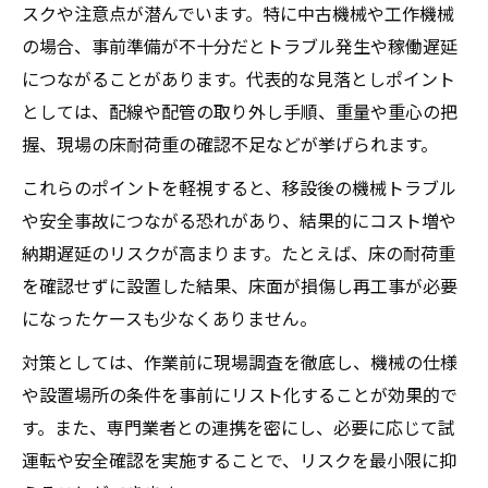
スクや注意点が潜んでいます。特に中古機械や工作機械
ング
の場合、事前準備が不十分だとトラブル発生や稼働遅延
機械の状態を正確に判断するための確認項
につながることがあります。代表的な見落としポイント
目
としては、配線や配管の取り外し手順、重量や重心の把
オークション活用で得する中古機械の選び
握、現場の床耐荷重の確認不足などが挙げられます。
方
これらのポイントを軽視すると、移設後の機械トラブル
販売店選びで失敗しないための機械情報収
や安全事故につながる恐れがあり、結果的にコスト増や
集術
納期遅延のリスクが高まります。たとえば、床の耐荷重
機械移設を円滑に進める実践ノウハウ
を確認せずに設置した結果、床面が損傷し再工事が必要
機械移設の流れを理解し効率化を図る方法
になったケースも少なくありません。
現場で役立つ機械移設スケジュール管理術
対策としては、作業前に現場調査を徹底し、機械の仕様
中古機械移設時のスタッフ連携強化ポイン
や設置場所の条件を事前にリスト化することが効果的で
ト
す。また、専門業者との連携を密にし、必要に応じて試
トラブルを防ぐための機械事前チェックリ
運転や安全確認を実施することで、リスクを最小限に抑