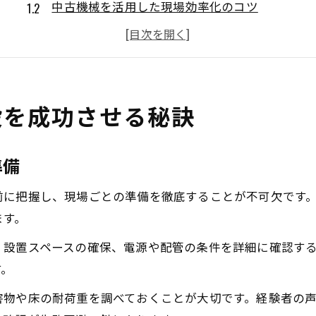
中古機械を活用した現場効率化のコツ
工作機械移設時の安全対策と注意点
移設計画で失敗しない機械の確認方法
信頼できる機械移設パートナーの選び方
中古工作機械活用でコストを抑える方法
設を成功させる秘訣
中古機械選びでコスト削減を実現する秘訣
中古工作機械価格表示の見方と交渉術
準備
中古機械オークションを有効活用する方法
前に把握し、現場ごとの準備を徹底することが不可欠です
工作機械中古販売で安心取引を進めるポイント
ます。
中古機械の耐用年数とメンテナンスの基準
、設置スペースの確保、電源や配管の条件を詳細に確認す
移設時に押さえるべき機械選定の極意
す。
機械移設に最適な中古機械選定の手順
害物や床の耐荷重を調べておくことが大切です。経験者の
現場ニーズに応じた機械性能の見極め方