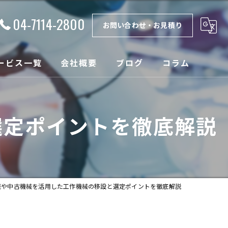
04-7114-2800
お問い合わせ・お見積り
ービス一覧
会社概要
ブログ
コラム
理
漫画特集
選定ポイントを徹底解説
取
ンテナンス
設
械や中古機械を活用した工作機械の移設と選定ポイントを徹底解説
売