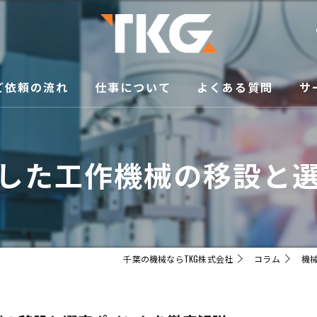
ご依頼の流れ
仕事について
よくある質問
サ
修
した工作機械の移設と
買
メ
移
千葉の機械ならTKG株式会社
コラム
機
販