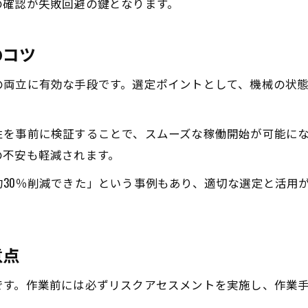
の確認が失敗回避の鍵となります。
中古機械の状態チェックと品質確認ポイント
工作機械移設で重視したい耐用年数の考え方
のコツ
メーカー別機械の特徴比較と選定のコツ
効率的な機械移設を実現するポイント
の両立に有効な手段です。選定ポイントとして、機械の状
機械移設作業を効率化するための計画立案法
中古機械と新規機械の移設ポイントを比較
性を事前に検証することで、スムーズな稼働開始が可能に
の不安も軽減されます。
現場で起こりやすいトラブルと対処法
移設時のスケジュール管理と進行のコツ
30％削減できた」という事例もあり、適切な選定と活用
工作機械の運搬・設置で注意すべき事項
工作機械の中古活用で生産性アップを目指す
意点
中古機械導入で生産性向上を図るポイント
中古工作機械でのコストパフォーマンス最大化
です。作業前には必ずリスクアセスメントを実施し、作業
機械移設と中古活用のシナジーを解説