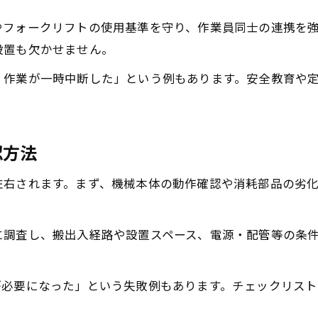
生産ラインに最適な機械選択の基準
やフォークリフトの使用基準を守り、作業員同士の連携を
中古機械のメンテナンスが生産性に与える影響
設置も欠かせません。
現場で役立つ中古機械の選び方と注意点
、作業が一時中断した」という例もあります。安全教育や
中古機械選定で押さえたい基本チェック項目
機械移設時の中古機械品質見極め方法
信頼できる中古機械取引先の見分け方
認方法
中古工作機械価格比較で賢く選ぶコツ
左右されます。まず、機械本体の動作確認や消耗部品の劣
現場で失敗しない中古機械選びの注意点
に調査し、搬出入経路や設置スペース、電源・配管等の条
が必要になった」という失敗例もあります。チェックリス