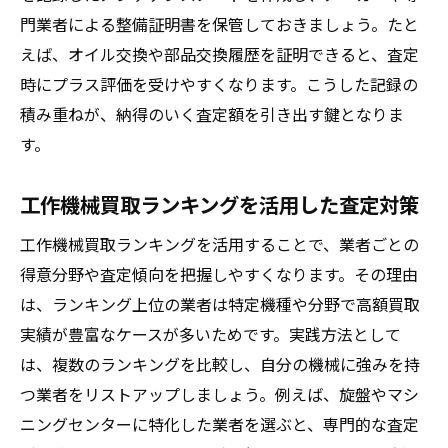
機械の情報開示が納得査定に直結する理由
門業者による整備証明書を保管しておきましょう。たと
えば、オイル交換や部品交換履歴を証明できると、査定
買取相場を活用した価格交渉の進め方
時にプラス評価を受けやすくなります。こうした記録の
工場機械買取の適正価格を見極める視点
積み重ねが、納得のいく査定額を引き出す鍵となりま
古い機械の買取相場を正しく把握する方法
す。
古い機械も需要が続く業界の最新動向
中古機械買取相場の調べ方と実践例
工作機械買取ランキングを活用した査定対策
年式や機械状態が相場に与える影響とは
工作機械買取ランキングを活用することで、業者ごとの
工場機械買取で損しない相場把握術
得意分野や査定傾向を把握しやすくなります。その理由
口コミを活用した相場調査の進め方
は、ランキング上位の業者は特定機種や分野で高額買取
機械買取業者選びで失敗しないための注意点
実績が豊富なケースが多いためです。実践方法として
信頼できる中古機械買取業者の選び方
は、複数のランキングを比較し、自分の機械に強みを持
つ業者をリストアップしましょう。例えば、旋盤やマシ
口コミ・評判をもとに業者の実績を判断
ニングセンターに特化した業者を選ぶと、専門的な査定
機械買取時のトラブル事例と対策まとめ