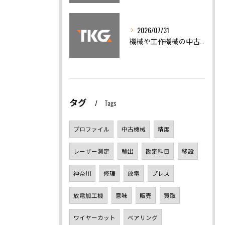
2026/07/31
機械や工作機械の中古機械買取で高額査定を引き出すための全知識
タグ
Tags
プロファイル
中古機械
精度
レーザー測定
輸出
勘定科目
移設
神奈川
修理
放電
プレス
放電加工機
意味
販売
買取
ワイヤーカット
ベアリング