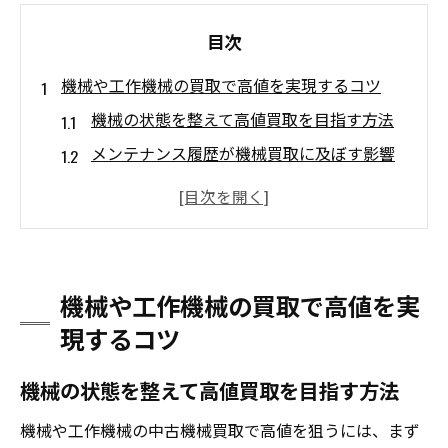
目次
機械や工作機械の買取で高値を実現するコツ
機械の状態を整えて高値買取を目指す方法
メンテナンス履歴が機械買取に及ぼす影響
工作機械買取ランキングを活用した査定対
策
中古機械買取の相場感を把握するコツ
機械買取業者の口コミ比較で信頼性を見極
機械や工作機械の買取で高値を実
める
現するコツ
中古機械売却なら知っておきたい査定の極意
査定額を左右する機械の評価ポイント解説
機械の状態を整えて高値買取を目指す方法
中古機械買取業者選びの落とし穴と対策
機械や工作機械の中古機械買取で高値を狙うには、まず