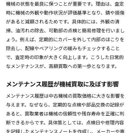
機械買取相場の変動要因を徹底分析
機械の状態を最良に保つことが重要です。理由は、査定
中古工作機械買取で失敗しない交渉術
時に機械の外観や動作状況が評価基準となり、錆や損傷
古い機械も高く売れるポイントを押さえる
があると減額されるためです。具体的には、外観の清
掃、油汚れの除去、可動部の点検と簡易修理を行いまし
高額査定を狙う中古工作機械の準備術
ょう。例えば、定期的にカバーを外して内部のほこりを
査定前の機械清掃が高額買取に繋がる理由
除去し、配線やベアリングの緩みもチェックすること
付属品や書類整備で機械査定アップを目指
で、査定時の印象が大きく向上します。こうした日常的
す
なメンテナンスが、高額買取への第一歩となります。
中古工作機械買取に必要な事前準備とは
機械買取時によくあるトラブルと回避策
メンテナンス履歴が機械買取に及ぼす影響
工場機械売却前に確認すべきポイント
メンテナンス履歴は中古機械の買取価格に大きな影響を
納得価格を目指す機械買取のポイント解説
与えます。なぜなら、定期的な点検や部品交換の記録が
機械買取で納得価格を得るための基礎知識
あると、買取業者は機械の信頼性や残存寿命を正確に判
中古機械買取業者と円滑にやり取りするコ
断できるからです。具体策としては、点検日や修理内容
ツ
を記録したメンテナンスノートを作成し、メーカーや専