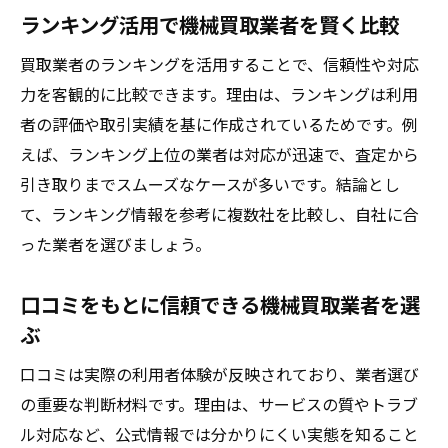
ランキング活用で機械買取業者を賢く比較
工場の機械を手間なく現金化するコツ
工場機械を効率良く現金化するための流れ
買取業者のランキングを活用することで、信頼性や対応
機械買取時に必要な書類や準備事項とは
力を客観的に比較できます。理由は、ランキングは利用
者の評価や取引実績を基に作成されているためです。例
中古機械買取センターの活用ポイント解説
えば、ランキング上位の業者は対応が迅速で、査定から
口コミ評価を活かして業者選びを簡単に
引き取りまでスムーズなケースが多いです。結論とし
古い工場用機械も高値で売るための工夫
て、ランキング情報を参考に複数社を比較し、自社に合
ランキングサイト利用で現金化をスピード
った業者を選びましょう。
アップ
古い機械も高値で売るコツと注意点
口コミをもとに信頼できる機械買取業者を選
古い機械でも買取相場を上げるメンテナン
ぶ
ス法
口コミは実際の利用者体験が反映されており、業者選び
機械の年式や状態をアピールする書き方の
の重要な判断材料です。理由は、サービスの質やトラブ
工夫
ル対応など、公式情報では分かりにくい実態を知ること