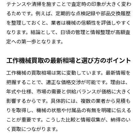
工場機械買取時に押さえるべき注意点とは
テナンスや清掃を施すことで査定時の印象が大きく変わ
口コミや体験談で見る効率的な機械売却事
るためです。例えば、定期的な点検記録や部品交換履歴
例
を整理しておくと、業者は機械の信頼性を評価しやすく
なります。結論として、日頃の管理と情報整理が高額査
古い機械の処分と買取を両立する方法を解
定への第一歩となります。
説
ランキングサイトを活用した賢い機械売却
工作機械買取の最新相場と選び方のポイント
術
工作機械の買取相場は常に変動しています。最新情報を
中古機械買取の相場を知って納得取引へ
把握することで、適正な価格交渉が可能です。理由は、
機械買取相場の調べ方と価格交渉のコツ
年式や仕様、市場の需要と供給バランスが価格に大きく
工作機械の市場動向を把握し納得の取引へ
影響するからです。具体的には、複数の業者から見積も
古い機械でも高値になる場合の特徴とは
りを取得し、機械の状態や付属品の有無を明確に伝える
中古機械買取ランキングを参考に相場確認
ことが重要です。こうした比較と情報収集が、納得のい
口コミから見える買取価格の傾向と対策
く買取につながります。
工場機械買取の最新相場と注意点を紹介