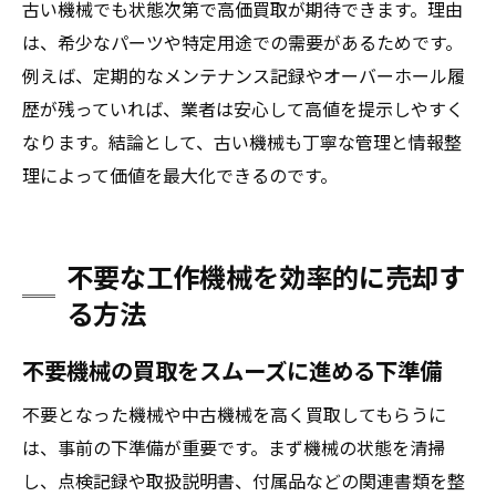
古い機械でも状態次第で高価買取が期待できます。理由
機械を高く売却したい方必見のポイント
は、希少なパーツや特定用途での需要があるためです。
機械を高価買取につなげる事前準備の方法
例えば、定期的なメンテナンス記録やオーバーホール履
中古機械買取で査定額を上げる交渉テクニ
歴が残っていれば、業者は安心して高値を提示しやすく
ック
なります。結論として、古い機械も丁寧な管理と情報整
ランキング情報の活用が高額査定の鍵
理によって価値を最大化できるのです。
口コミや評判を重視した業者選びのコツ
工場機械買取を成功に導くポイントまとめ
不要な工作機械を効率的に売却す
古い機械も高く売るための売却戦略
る方法
スムーズな中古機械買取を実現する秘訣
機械買取の流れを把握して手続きを簡単に
不要機械の買取をスムーズに進める下準備
中古機械買取センターのスムーズな利用法
不要となった機械や中古機械を高く買取してもらうに
口コミを活用したトラブル回避のポイント
は、事前の下準備が重要です。まず機械の状態を清掃
ランキングを活かして賢く業者を選ぶ方法
し、点検記録や取扱説明書、付属品などの関連書類を整