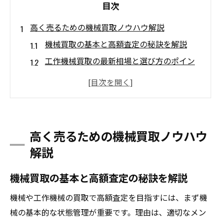
目次
高く売るための機械買取ノウハウ解説
機械買取の基本と高額査定の秘訣を解説
工作機械買取の最新相場と選び方のポイン
ト
ランキング活用で機械買取業者を賢く比較
口コミをもとに信頼できる機械買取業者を
選ぶ
高く売るための機械買取ノウハウ
工場用機械を高く売るための買取ノウハウ
解説
古い機械も高価買取につなげるコツと実例
不要な工作機械を効率的に売却する方法
機械買取の基本と高額査定の秘訣を解説
不要機械の買取をスムーズに進める下準備
機械や工作機械の買取で高額査定を目指すには、まず機
中古機械買取で失敗しない業者選びの基準
械の基本的な状態管理が重要です。理由は、適切なメン