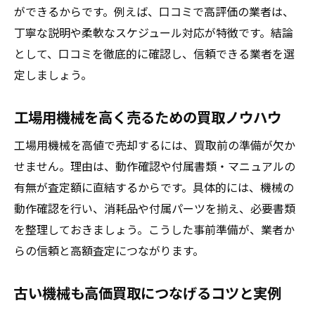
中古機械買取でトラブルを防ぐポイント
ができるからです。例えば、口コミで高評価の業者は、
口コミから学ぶ古い機械買取成功の秘訣
丁寧な説明や柔軟なスケジュール対応が特徴です。結論
工場機械買取時に注意したい査定基準とは
として、口コミを徹底的に確認し、信頼できる業者を選
定しましょう。
ランキングサイトで古い機械の高額売却を
狙う
工場用機械を高く売るための買取ノウハウ
口コミを活かした安心機械買取の選び方
口コミで選ぶ信頼できる機械買取業者の特
工場用機械を高値で売却するには、買取前の準備が欠か
徴
せません。理由は、動作確認や付属書類・マニュアルの
有無が査定額に直結するからです。具体的には、機械の
中古機械買取comの評判をチェックしよう
動作確認を行い、消耗品や付属パーツを揃え、必要書類
工場機械買取の安心ポイントを口コミで検
を整理しておきましょう。こうした事前準備が、業者か
証
らの信頼と高額査定につながります。
ランキングと口コミを併用した業者比較術
古い機械買取の口コミから学ぶ注意点
古い機械も高価買取につなげるコツと実例
口コミを参考にした査定依頼の進め方