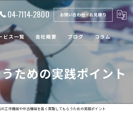
04-7114-2800
お問い合わせ・お見積り
ービス一覧
会社概要
ブログ
コラム
理
漫画特集
らうための実践ポイント
取
ンテナンス
設
械の工作機械や中古機械を高く買取してもらうための実践ポイント
売