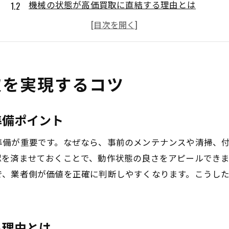
機械の状態が高価買取に直結する理由とは
中古機械買取業者の選び方と注意点を解説
口コミ評価で見極める買取業者の信頼性
買取相場を知り機械を適正価格で売却する方法
ランキング情報を活用した機械買取の最新動向
取を実現するコツ
中古機械の買取相場を知るための秘訣
機械の買取相場はどう決まるのか徹底解説
準備ポイント
中古機械の価格変動要因とその見極め方
準備が重要です。なぜなら、事前のメンテナンスや清掃、
買取市場ランキングから読み解くトレンド
認を済ませておくことで、動作状態の良さをアピールでき
口コミや評判で相場情報を効率よく収集する
で、業者側が価値を正確に判断しやすくなります。こうし
工場機械買取と中古機械買取の違いと特徴
中古機械買取業者ごとの相場比較のコツ
機械の状態を活かした査定アップ術
る理由とは