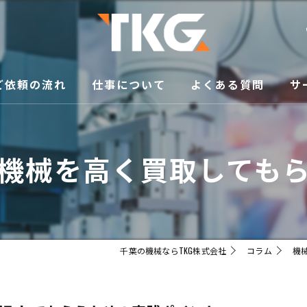
ご依頼の流れ
仕事について
よくある質問
サ
修
機械を高く買取しても
買
メ
移
千葉の機械ならTKG株式会社
コラム
機
販