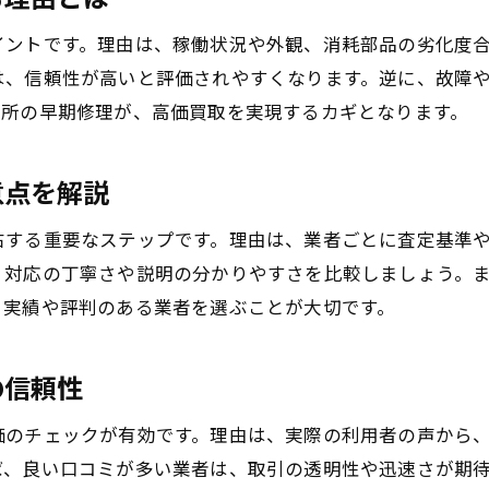
機械のメンテナンス歴が査定額に与える影響
イントです。理由は、稼働状況や外観、消耗部品の劣化度
外観の手入れで買取価格が上がる理由
は、信頼性が高いと評価されやすくなります。逆に、故障
中古機械買取で重視される機械の情報整理法
箇所の早期修理が、高価買取を実現するカギとなります。
型式やメーカー情報を正確に伝える重要性
動作確認が査定アップに役立つポイント
意点を解説
査定前にできる機械の簡単クリーニング方法
右する重要なステップです。理由は、業者ごとに査定基準
古い機械も高く売るための準備方法
、対応の丁寧さや説明の分かりやすさを比較しましょう。
古い機械でも高価買取を狙うための工夫
、実績や評判のある業者を選ぶことが大切です。
中古機械買取で重視される保管状態の秘訣
パーツごとに分けて査定を有利に進める方法
の信頼性
動作実績の記録で機械の価値を高めるコツ
価のチェックが有効です。理由は、実際の利用者の声から
旧型機械にも需要がある理由と市場動向
ば、良い口コミが多い業者は、取引の透明性や迅速さが期
口コミを活用して古い機械を売る際の注意点