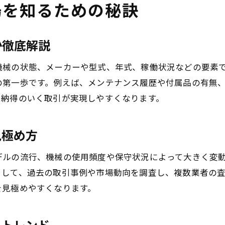
場を知るための秘訣
複数業者への一括査定が現金化を加速する理由
中古機械買取業者の選び方と注意点
か徹底解説
信頼できる中古機械買取業者を見抜く基準
機械の状態、メーカーや型式、年式、稼働状況などの要素
手数料や査定料で損しないための注意点
の第一歩です。例えば、メンテナンス履歴や付属品の有無
査定実績や口コミ情報の活用方法
、納得のいく取引が実現しやすくなります。
取引条件の確認がトラブル防止につながる
中古機械買取業者のサービス比較ポイント
見極め方
オンライン査定と出張査定の違いと選び方
ランキング情報から見る買取市場の今
デルの流行、機械の使用頻度や保守状況によって大きく変
として、過去の取引事例や市場動向を調査し、複数業者の
最新の機械買取ランキングが示す市場傾向
を見極めやすくなります。
中古機械買取業者の人気動向をチェック
ランキングと口コミの活用で高価買取を目指す
くトレンド