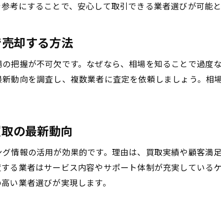
を参考にすることで、安心して取引できる業者選びが可能と
口コミで選ぶ中古機械買取のポイント
口コミから信頼できる機械買取業者を探す方法
で売却する方法
実際の利用者が評価する中古機械買取の特徴
トラブル回避に役立つ口コミ活用のコツ
場の把握が不可欠です。なぜなら、相場を知ることで過度
最新動向を調査し、複数業者に査定を依頼しましょう。相
ランキングサイトで比較する業者選びのポイント
口コミを参考に高価買取を実現する流れ
中古機械買取業者の評判を見極めるチェックリス
買取の最新動向
スムーズな現金化を叶える買取の流れ
機械の買取から現金化までの全体フロー解説
ング情報の活用が効果的です。理由は、買取実績や顧客満
買取手続きで押さえるべき重要ポイント
置する業者はサービス内容やサポート体制が充実している
の高い業者選びが実現します。
査定依頼から入金までのタイムラインを知る
中古機械買取でトラブルを防ぐ段取り術
現金化を早めるための事前準備ポイント