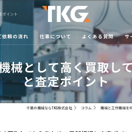
定ポイント
ご依頼の流れ
仕事について
よくある質問
サ
修
機械として高く買取し
買
と査定ポイント
メ
移
千葉の機械ならTKG株式会社
コラム
機械と工作機械を
販