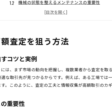
機械の状態を整えるメンテナンスの重要性
最新の機械買取相場を活用した査定対策
工場機械買取時に押さえるべきポイント
古い機械買取でも高く売れる工夫とは
機械買取サービスの口コミ活用術を紹介
高額査定を狙う方法
中古機械の最新相場動向と賢い売却術
中古機械の買取相場を見極めるポイント
指すコツと実例
中古機械買取ランキングを参考にする方法
うには、まず市場の動向を把握し、複数業者から査定を取
中古機械買取で損をしないための注意点
最適な取引先が見つかるからです。例えば、ある工場では
機械買取価格の動向をチェックするコツ
ます。このように、査定の工夫と情報収集が高額取引のカ
中古機械買取の成功事例と失敗例を解説
不要機械買取で効率よく高値を狙う方法
スの重要性
工作機械の買取相場を正しく把握するコツ