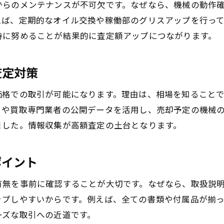
からのメンテナンスが不可欠です。なぜなら、機械の動作
工作機械買取相場のチェックポイント
えば、定期的なオイル交換や稼働部のグリスアップを行っ
中古工作機械の価格表示を正しく理解
持に努めることが結果的に査定額アップにつながります。
工作機械買取で高額査定を得るために
ランキング情報を活用した機械選びの工夫
査定対策
古い機械の買取でも納得価格を目指す方法
価格での取引が可能になります。理由は、相場を知ること
査定前にできる機械の準備ポイント
トや買取専門業者の公開データを活用し、売却予定の機械
古い機械でも高値が期待できる理由とは
ました。情報収集が高額査定の土台となります。
古い機械買取が注目される背景を解説
中古機械買取で高額が期待できる条件
ポイント
機械の年式や状態が査定額に与える影響
古い工場機械でも高く売るための工夫
有無を事前に確認することが大切です。なぜなら、取扱説
ップしやすいからです。例えば、全ての書類や付属品が揃
口コミで分かる古い機械買取の実態
ーズな取引への近道です。
不要機械買取時の交渉ポイントまとめ