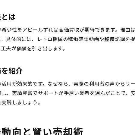
口コミで評判の中古機械買取サービス活用法
夫とは
中古機械買取の口コミを賢く活用する方法
信頼できる機械買取業者を見極める基準
や希少性をアピールすれば高価買取が期待できます。理由
中古機械買取ランキングの活かし方を紹介
す。具体的には、レトロ機械の稼働確認動画や整備記録を
う工夫が価値を引き出します。
口コミで選ぶ工場機械買取サービスの特徴
機械買取サービス比較で納得の取引を実現
術を紹介
不要機械買取の口コミ評価に注意する理由
工場機械の買取手続きと査定ポイントを解説
の活用が効果的です。なぜなら、実際の利用者の声からサ
工場機械買取手続きの基本的な流れを解説
較し、実績豊富でサポートが手厚い業者を選んだことで、
機械の査定ポイントを押さえる重要性
を実践しましょう。
中古機械買取時の必要書類と準備方法
査定アップのための機械清掃と点検方法
場動向と賢い売却術
工場機械買取の相場情報を事前に調査