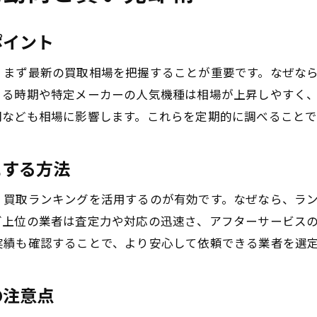
不要機械買取で手続きをスムーズに進めるコツ
ポイント
中古工作機械を売却する際の注意点まとめ
中古工作機械売却時のトラブル回避策
、まず最新の買取相場を把握することが重要です。なぜな
まる時期や特定メーカーの人気機種は相場が上昇しやすく
機械の情報開示で査定額が変わる理由
間なども相場に影響します。これらを定期的に調べることで
中古工作機械買取の注意事項とポイント
不要機械買取で避けたい失敗例を紹介
にする方法
機械買取価格の交渉時に押さえるコツ
口コミ情報と相場を参考に判断する大切さ
、買取ランキングを活用するのが有効です。なぜなら、ラ
機械買取で納得の取引を実現するためのヒント
グ上位の業者は査定力や対応の迅速さ、アフターサービス
実績も確認することで、より安心して依頼できる業者を選
機械買取で納得価格を得る交渉術を紹介
中古機械買取サービスを上手に活用する方法
の注意点
機械買取ランキング情報の見極めポイント