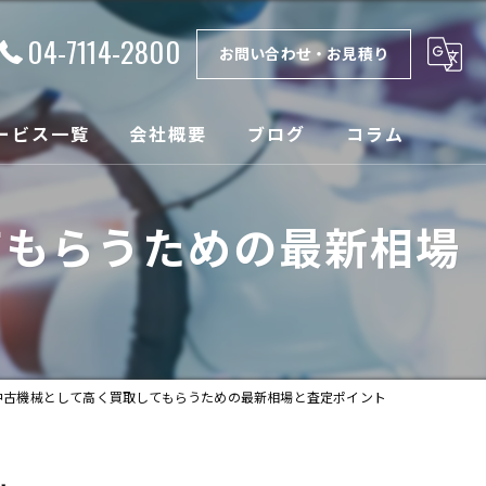
04-7114-2800
お問い合わせ・お見積り
ービス一覧
会社概要
ブログ
コラム
理
漫画特集
てもらうための最新相場
取
ンテナンス
設
中古機械として高く買取してもらうための最新相場と査定ポイント
売