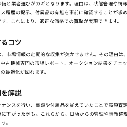
工場機械買取の専門業者を選ぶメリット
準備と業者選びがカギとなります。理由は、状態管理や情
不要機械買取で後悔しないための準備
ンス履歴の提示、付属品の有無を事前に確認することが求
中古工作機械の価格相場を日々チェックする
です。これにより、適正な価格での買取が実現できます。
するコツ
は、市場情報の定期的な収集が欠かせません。その理由は
や中古機械専門の市場レポート、オークション結果をチェ
グの最適化が図れます。
例を解説
テナンスを行い、書類や付属品を揃えていたことで高額査
幅に下がった例も。これらから、日頃からの管理や情報整
ょう。