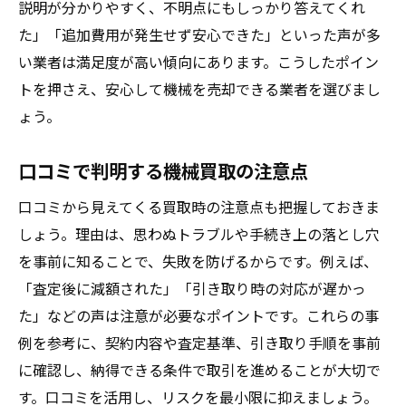
説明が分かりやすく、不明点にもしっかり答えてくれ
た」「追加費用が発生せず安心できた」といった声が多
い業者は満足度が高い傾向にあります。こうしたポイン
トを押さえ、安心して機械を売却できる業者を選びまし
ょう。
口コミで判明する機械買取の注意点
口コミから見えてくる買取時の注意点も把握しておきま
しょう。理由は、思わぬトラブルや手続き上の落とし穴
を事前に知ることで、失敗を防げるからです。例えば、
「査定後に減額された」「引き取り時の対応が遅かっ
た」などの声は注意が必要なポイントです。これらの事
例を参考に、契約内容や査定基準、引き取り手順を事前
に確認し、納得できる条件で取引を進めることが大切で
す。口コミを活用し、リスクを最小限に抑えましょう。