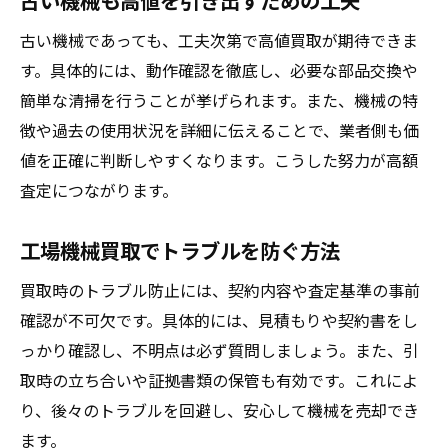
古い機械も高値を引き出すための工夫
古い機械であっても、工夫次第で高値買取が期待できま
す。具体的には、動作確認を徹底し、必要な部品交換や
簡単な清掃を行うことが挙げられます。また、機械の特
徴や過去の使用状況を詳細に伝えることで、業者側も価
値を正確に判断しやすくなります。こうした努力が高額
査定につながります。
工場機械買取でトラブルを防ぐ方法
買取時のトラブル防止には、契約内容や査定基準の事前
確認が不可欠です。具体的には、見積もりや契約書をし
っかり確認し、不明点は必ず質問しましょう。また、引
取時の立ち合いや証拠書類の保管も有効です。これによ
り、後々のトラブルを回避し、安心して機械を売却でき
ます。