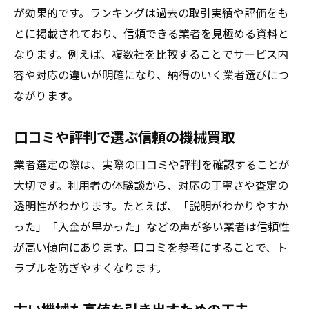
が効果的です。ランキングは過去の取引実績や評価をも
とに掲載されており、信頼できる業者を見極める資料と
なります。例えば、複数社を比較することでサービス内
容や対応の違いが明確になり、納得のいく業者選びにつ
ながります。
口コミや評判で選ぶ信頼の機械買取
業者選定の際は、実際の口コミや評判を確認することが
大切です。利用者の体験談から、対応の丁寧さや査定の
透明性がわかります。たとえば、「説明がわかりやすか
った」「入金が早かった」などの声が多い業者は信頼性
が高い傾向にあります。口コミを参考にすることで、ト
ラブルを防ぎやすくなります。