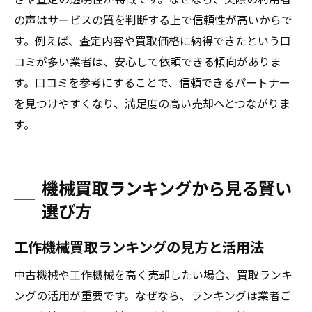
の声はサービスの質を判断する上で信頼性が高いからで
す。例えば、査定内容や買取価格に納得できたという口
コミが多い業者は、安心して依頼できる傾向がありま
す。口コミを参考にすることで、信頼できるパートナー
を見つけやすくなり、満足度の高い売却へとつながりま
す。
機械買取ランキングから見る賢い
選び方
工作機械買取ランキングの見方と活用法
中古機械や工作機械を高く売却したい場合、買取ランキ
ングの活用が重要です。なぜなら、ランキングは業者ご