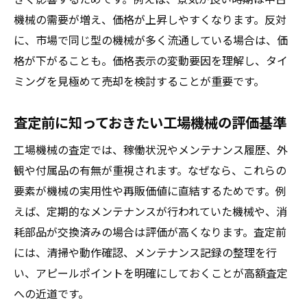
機械の需要が増え、価格が上昇しやすくなります。反対
に、市場で同じ型の機械が多く流通している場合は、価
格が下がることも。価格表示の変動要因を理解し、タイ
ミングを見極めて売却を検討することが重要です。
査定前に知っておきたい工場機械の評価基準
工場機械の査定では、稼働状況やメンテナンス履歴、外
観や付属品の有無が重視されます。なぜなら、これらの
要素が機械の実用性や再販価値に直結するためです。例
えば、定期的なメンテナンスが行われていた機械や、消
耗部品が交換済みの場合は評価が高くなります。査定前
には、清掃や動作確認、メンテナンス記録の整理を行
い、アピールポイントを明確にしておくことが高額査定
への近道です。