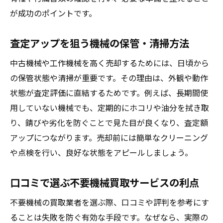
が成功のポイントです。
査定アップを狙う機械の保管・清掃方法
中古機械や工作機械を高く売却するためには、日頃から
の保管状態や清掃が重要です。その理由は、外観や動作
状態が査定評価に直結するためです。例えば、長期間使
用していない機械でも、定期的にホコリや油分を拭き取
り、錆びや劣化を防ぐことで見た目が良くなり、査定額
アップにつながります。売却前には簡単なクリーニング
や点検を行い、良好な状態をアピールしましょう。
口コミで選ぶ不要機械買取サービスの利点
不要機械の買取業者を選ぶ際、口コミや評判を参考にす
ることは失敗を防ぐ有効な手段です。なぜなら、実際の