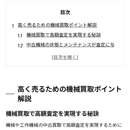
目次
高く売るための機械買取ポイント解説
機械買取で高額査定を実現する秘訣
中古機械の状態とメンテナンスが査定に与
える影響
信頼できる機械買取業者を選ぶ重要性
工作機械買取ランキングを活用する方法
不要な機械を効率よく高値で売るには
高く売るための機械買取ポイント
口コミや評判から見る機械買取の実態
解説
中古機械の買取相場を見極めるコツ
機械買取で高額査定を実現する秘訣
機械買取相場の動向を押さえるポイント
中古工作機械の価格表示はどう変動するか
機械や工作機械の中古買取で高額査定を実現するために