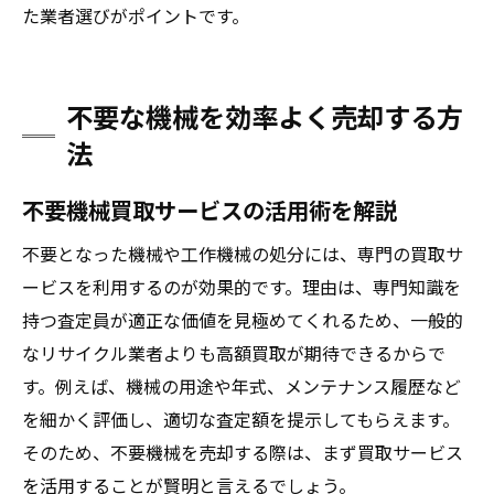
た業者選びがポイントです。
不要な機械を効率よく売却する方
法
不要機械買取サービスの活用術を解説
不要となった機械や工作機械の処分には、専門の買取サ
ービスを利用するのが効果的です。理由は、専門知識を
持つ査定員が適正な価値を見極めてくれるため、一般的
なリサイクル業者よりも高額買取が期待できるからで
す。例えば、機械の用途や年式、メンテナンス履歴など
を細かく評価し、適切な査定額を提示してもらえます。
そのため、不要機械を売却する際は、まず買取サービス
を活用することが賢明と言えるでしょう。