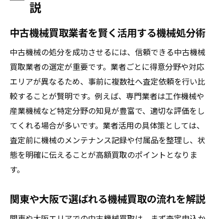
説
分
工場機械の一括買取を成功させる準備のポ
中古機械買取業者を賢く活用する機械処分術
イント
中古機械の処分を成功させるには、信頼できる中古機械
口コミで人気の機械買取業者を活用した流
買取業者の選定が重要です。業者ごとに得意分野や対応
れ
エリアが異なるため、事前に複数社へ査定依頼を行い比
ランキング評価の高い業者で安心売却を実
較することが賢明です。例えば、専門業者は工作機械や
現
産業機械など特定分野の知見が豊富で、適切な評価をし
機械買取相場をもとにまとめ売りの適正価
てくれる場合が多いです。業者活用の具体策としては、
格を知る
査定前に機械のメンテナンス記録や付属品を整理し、状
態を明確に伝えることが高額買取のポイントとなりま
古い機械も含めたスムーズな買取手続きの
す。
進め方
工場機械の高価売却を実現する方法
関東や大阪で選ばれる機械買取の流れを解説
工場機械買取で高額査定を狙う機械の準備
術
関東や大阪エリアでの中古機械買取は、まず査定申込か