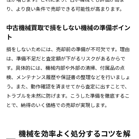
基準
り、より良い条件で売却できる可能性が高まります。
口コミから学ぶ機械買取の注意点
中古機械買取で損をしない機械の準備ポイン
口コミで明らかになる中古機械買取トラブ
ト
ル事例
中古機械買取comの評判から得る機械売却の
損をしないためには、売却前の準備が不可欠です。理由
コツ
は、準備不足だと査定額が下がるリスクがあるからで
ランキング上位でも注意したい機械買取業
す。具体的には、機械内部や外部の清掃、付属品の点
者の選択
検、メンテナンス履歴や保証書の整理などを行いましょ
う。また、動作確認を済ませてから査定に出すことで、
古い機械買取時の見積もり比較で気を付け
トラブルを未然に防げます。こうした準備を徹底するこ
る点
とで、納得のいく価格での売却が実現します。
口コミが語る機械買取相場の落とし穴とは
実際の工場機械買取経験者のアドバイス集
まとめて機械を売る際のスムーズな流れ
機械を効率よく処分するコツを解
複数台の中古機械買取で効率よく機械を処