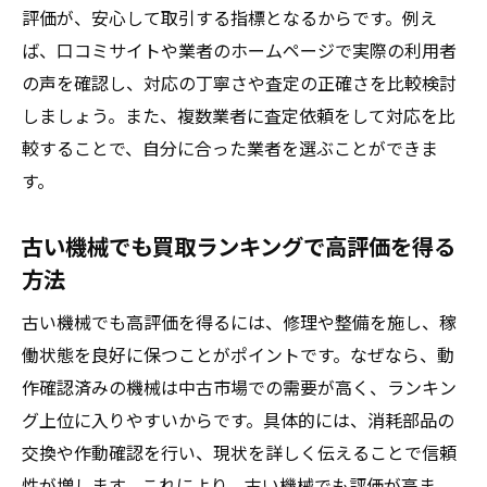
ト
評価が、安心して取引する指標となるからです。例え
中古機械買取comを活用した相場情報収集術
ば、口コミサイトや業者のホームページで実際の利用者
の声を確認し、対応の丁寧さや査定の正確さを比較検討
機械買取業者ごとの査定基準の違いを解説
しましょう。また、複数業者に査定依頼をして対応を比
失敗しない中古機械買取業者の選び方
較することで、自分に合った業者を選ぶことができま
中古機械買取業者を選ぶ際の機械専門性に
す。
注目
口コミやランキングで評判の機械買取業者
古い機械でも買取ランキングで高評価を得る
の特徴
方法
機械買取相場を示す業者の信頼度チェック
古い機械でも高評価を得るには、修理や整備を施し、稼
法
働状態を良好に保つことがポイントです。なぜなら、動
工場機械買取に強い業者の見分け方まとめ
作確認済みの機械は中古市場での需要が高く、ランキン
古い機械でも丁寧査定する業者を選ぶポイ
グ上位に入りやすいからです。具体的には、消耗部品の
ント
交換や作動確認を行い、現状を詳しく伝えることで信頼
中古機械買取業者の比較で重視したい機械
性が増します。これにより、古い機械でも評価が高ま