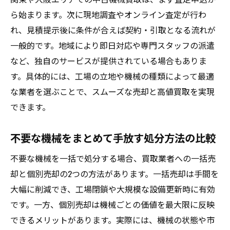
ら始まります。次に現地調査やオンライン査定が行わ
中古機械買取業者と相場の最新動向を活用
れ、見積提示後に条件が合えば契約・引取となる流れが
口コミから導く工場機械売却時の成功ポイ
一般的です。地域により即日対応や専門スタッフの派遣
ント
など、独自のサービスが提供されている場合もありま
古い機械でも高く売るための工夫と査定基
す。具体的には、工場の立地や機械の種類によって最適
準
な業者を選ぶことで、スムーズな売却と高値買取を実現
工場機械まとめ売りで高値を引き出すテク
できます。
ニック
機械買取ランキング情報を交えた売却戦略
不要な機械をまとめて手放す処分方法の比較
まとめ
不要な機械を一括で処分する場合、買取業者への一括売
却と個別売却の2つの方法があります。一括売却は手間を
大幅に削減でき、工場閉鎖や大規模な設備更新時に有効
です。一方、個別売却は機械ごとの価値を最大限に反映
できるメリットがあります。実際には、機械の状態や市