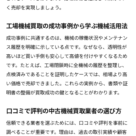
機械の稼働状態が買取査定に与える影響と
く売却を実現しましょう。
は
口コミで評価される古い機械の売却事例紹
工場機械買取の成功事例から学ぶ機械活用法
介
成功事例に共通するのは、機械の稼働状況やメンテナン
機械買取相場を知って高値取引を目指す方
ス履歴を明確に示している点です。なぜなら、透明性が
法
高いほど買い手側も安心して高値を付けやすくなるため
工場で使われた機械の価値を最大化するコ
です。たとえば、工場閉鎖時に全機械の履歴を整理し、
ツ
点検済みであることを証明したケースでは、相場より高
買取相場を見極めるための最新知識
い価格で売却できました。これらの実例から、書類や証
機械買取相場の最新動向と価格変動の特徴
明書の整備が買取成功の鍵となることがわかります。
中古機械買取で損をしない適正価格の調べ
口コミで評判の中古機械買取業者の選び方
方
口コミで話題の機械買取ランキングの見方
信頼できる業者を選ぶためには、口コミや評判を事前に
関東や大阪で異なる機械相場の比較ポイン
調べることが重要です。理由は、過去の取引実績や顧客