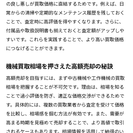
の良し悪しが買取価格に直結するためです。例えば、日
関東や大阪で選ばれる機械買取の流れを解
常からの清掃や定期的なメンテナンス履歴を残しておく
説
ことで、査定時に高評価を得やすくなります。さらに、
不要な機械をまとめて手放す処分方法の比
付属品や取扱説明書も揃えておくと査定額がアップしや
較
すいです。これらを実践することで、より高い買取価格
機械買取相場を見て賢く効率化するコツ
につなげることができます。
口コミで分かる機械処分時の注意点とは
機械買取相場を押さえた高額売却の秘訣
工場機械の一括売却で得するポイントまと
め
高額売却を目指すには、まず中古機械や工作機械の買取
相場を把握することが不可欠です。理由は、相場を知る
古い機械でも価値が出る買取ポイント
ことで過小評価を防ぎ、適正な価格交渉ができるためで
古い機械買取で価値を高める機械メンテナ
す。具体的には、複数の買取業者から査定を受けて価格
ンス術
を比較し、相場感を掴む方法が有効です。また、需要が
中古機械買取ランキング上位の業者に選ば
高まる時期を見極めて売却することで、より高値で取引
れる理由
されるケースもあります。相場情報を活用して納得のい