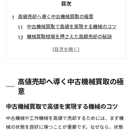
目次
高値売却へ導く中古機械買取の極意
中古機械買取で高値を実現する機械のコツ
機械買取相場を押さえた高額売却の秘訣
工場機械買取の成功事例から学ぶ機械活用
法
口コミで評判の中古機械買取業者の選び方
古い機械でも買取ランキングで高評価を得
高値売却へ導く中古機械買取の極
る方法
意
中古機械買取で損をしない機械の準備ポイ
ント
中古機械買取で高値を実現する機械のコツ
機械を効率よく処分するコツを解説
中古機械や工作機械を高値で売却するためには、まず機
中古機械買取業者を賢く活用する機械処分
械の状態を良好に保つことが重要です。なぜなら、状態
術