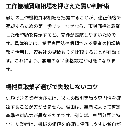
査定サービス内容から比較する機械買取業
工作機械買取相場を押さえた賢い判断術
者
最新の工作機械買取相場を把握することが、適正価格で
古い機械でも高く売れるポイントを押さえる
売却するための第一歩です。なぜなら、市場価格と乖離
古い機械買取で重視されるポイントを解説
した希望額を提示すると、交渉が難航しやすいためで
状態が悪い機械でも査定で差がつく理由
す。具体的には、業界専門誌や信頼できる業者の相場情
報を活用し、複数社の見積もりを比較することが有効で
メンテナンスが古い機械買取に与える影響
す。これにより、無理のない価格設定が可能になりま
機械の付属品や書類が査定額に与える効果
す。
古い機械買取事例から学ぶ高価売却の秘訣
中古機械買取専門業者の活用方法を紹介
機械買取業者選びで失敗しないコツ
ランキングや口コミから学ぶ賢い機械買取
信頼できる業者選びには、過去の取引実績や専門性を確
機械買取ランキングの選び方と活用法
認することが欠かせません。理由は、業者によって査定
口コミから見える機械買取業者の違いとは
基準や対応力が異なるためです。例えば、専門分野に特
利用者満足度が高い中古機械買取業者の特
化した業者は、機械の価値を的確に評価しやすい傾向が