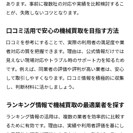
徴
あります。事前に複数社の対応や実績を比較検討するこ
ランキング情報で安心できる業者を探すコ
とが、失敗しないコツとなります。
ツ
口コミ活用で安心の機械買取を目指す方法
中古機械買取業者の評判を比較検討する方
法
口コミを参考にすることで、実際の利用者の満足度や業
口コミの信憑性を見極めるポイントを解説
者対応の質を把握できます。理由は、公式情報だけでは
関東や大阪で機械の売却を成功させる方法
見えない現場対応やトラブル時のサポート力を知るため
関東の中古機械買取業者活用術を紹介
です。例えば、同業者の評価や評判が高い業者は、安心
して取引しやすくなります。口コミ情報を積極的に収集
大阪で機械買取相場を高くするポイント
し、判断材料に活かしましょう。
地域特性を活かした機械売却のコツを解説
関東・大阪で失敗しない機械買取業者選び
ランキング情報で機械買取の最適業者を探す
現地査定を活かす機械売却の実践的手法
ランキング情報の活用は、複数の業者を効率的に比較す
地元密着型中古機械買取業者の強みを知る
るために有効です。理由は、実績や利用者評価を基にし
買取相場を把握し納得の取引を実現するには