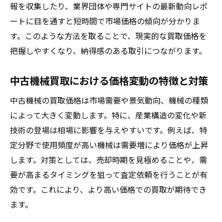
報を収集したり、業界団体や専門サイトの最新動向レポ
売却後の手続きやアフターサポートを確認
ートに目を通すと短時間で市場価格の傾向が分かりま
事例から学ぶ失敗しない中古機械売却の流
す。このような方法を取ることで、現実的な買取価格を
れ
把握しやすくなり、納得感のある取引につながります。
専門家のアドバイスを活かす売却戦略を紹
中古機械買取における価格変動の特徴と対策
介
中古機械の買取価格は市場需要や景気動向、機械の種類
によって大きく変動します。特に、産業構造の変化や新
技術の登場は相場に影響を与えやすいです。例えば、特
定分野で使用頻度が高い機械は需要増により価格が上昇
します。対策としては、売却時期を見極めることや、需
要が高まるタイミングを狙って査定依頼を行うことが有
効です。これにより、より高い価格での買取が期待でき
ます。