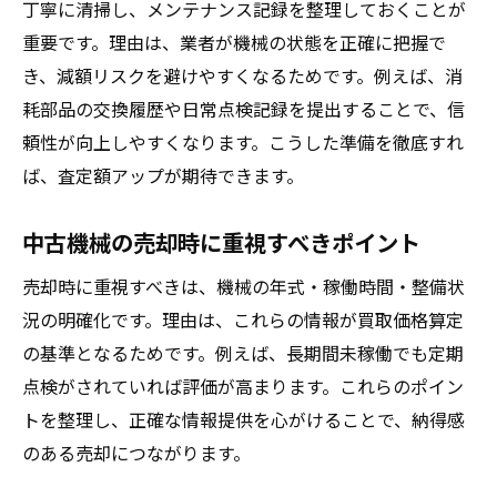
丁寧に清掃し、メンテナンス記録を整理しておくことが
機械の年式や状態が相場に与える影響とは
重要です。理由は、業者が機械の状態を正確に把握で
中古機械買取業者ごとの相場比較のポイン
き、減額リスクを避けやすくなるためです。例えば、消
ト
耗部品の交換履歴や日常点検記録を提出することで、信
頼性が向上しやすくなります。こうした準備を徹底すれ
関東や大阪の中古機械買取トレンドを解説
ば、査定額アップが期待できます。
相場情報を活かして機械を高く売る戦略
信頼できる機械買取業者の見極め方を解説
中古機械の売却時に重視すべきポイント
機械買取業者選びで押さえるべき判断基準
売却時に重視すべきは、機械の年式・稼働時間・整備状
中古機械買取業者の口コミを活用するコツ
況の明確化です。理由は、これらの情報が買取価格算定
安心して任せられる機械買取センターの特
の基準となるためです。例えば、長期間未稼働でも定期
徴
点検がされていれば評価が高まります。これらのポイン
実績豊富な機械買取業者の見分け方とは
トを整理し、正確な情報提供を心がけることで、納得感
ランキング情報を使った信頼できる業者探
のある売却につながります。
し