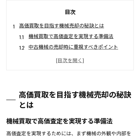
目次
高価買取を目指す機械売却の秘訣とは
機械買取で高価査定を実現する準備法
中古機械の売却時に重視すべきポイント
工作機械買取相場を押さえた賢い判断術
機械買取業者選びで失敗しないコツ
口コミ活用で安心の機械買取を目指す方法
ランキング情報で機械買取の最適業者を探
高価買取を目指す機械売却の秘訣
す
とは
中古機械の相場動向を知り得する売却戦略
機械買取で高価査定を実現する準備法
最新の機械買取相場を効率よく調べる方法
中古機械買取における価格変動の特徴と対
高価査定を実現するためには、まず機械の外観や内部を
策