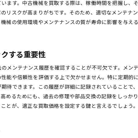
ています。中古機械を買取する際は、稼働時間を把握し、
買取業者の実績と専門性の見極め方
障のリスクが高まりがちです。そのため、適切なメンテナ
透明性のある査定プロセスの重要性
、機械の使用環境やメンテナンスの質が寿命に影響を与え
契約内容の確認とそのポイント
顧客サポートが充実している業者を選ぶ理由
複数の見積もりを取得し比較する
ックする重要性
中古機械の状態が買取価格に与える影響とは
去のメンテナンス履歴を確認することが不可欠です。メン
動作確認とその結果が価格に与える影響
の性能や信頼性を評価する上で欠かせません。特に定期的
修理履歴が買取価格に及ぼす影響
が期待できます。この履歴が詳細に記録されていることで
部品のオリジナリティと互換性の確認
を高めるためにも、過去の修理や部品交換の記録をしっか
見落としがちな内部の摩耗チェック
ることが、適正な買取価格を設定する鍵と言えるでしょう
外観の手入れがもたらす微細な価格変動
機械保証の有無が価格に与える影響
と
機械のメンテナンスが買取価格を左右する理由