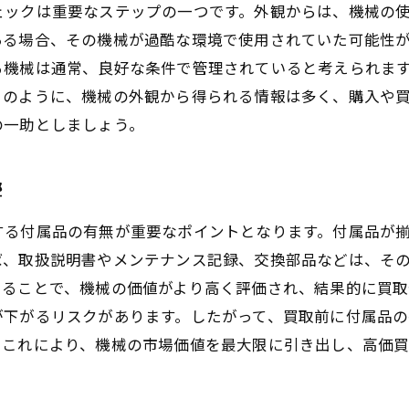
ェックは重要なステップの一つです。外観からは、機械の
定期的なメンテナンスが機械寿命を延ばす理由
ある場合、その機械が過酷な環境で使用されていた可能性
メンテナンス履歴の管理方法とその利点
る機械は通常、良好な条件で管理されていると考えられま
維持費用と買取価格の関係性
このように、機械の外観から得られる情報は多く、購入や
プロによるメンテナンスの重要性
の一助としましょう。
自分でできる簡単なメンテナンス方法
メンテナンス状態の良し悪しが買い手に与える安心
響
中古機械を高価買取するための市場調査の重要性
する付属品の有無が重要なポイントとなります。付属品が
現行の市場トレンドを把握する方法
ば、取扱説明書やメンテナンス記録、交換部品などは、そ
需要の高い機械の特徴を見極める
いることで、機械の価値がより高く評価され、結果的に買取
オンライン買取プラットフォームの活用術
が下がるリスクがあります。したがって、買取前に付属品
。これにより、機械の市場価値を最大限に引き出し、高価
地域別の市場価格の変動を調査する
市場の競争状況を理解するための情報収集
時期による価格変動を考慮した戦略