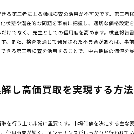
買取業者との交渉で機械の真価を引き出すテクニック
できる第三者による機械検査の活用が不可欠です。第三者
交渉の前に知っておくべき基本情報
劣化状態や潜在的な問題を事前に把握し、適切な価格設定
効果的な交渉テクニックを用いる
るだけでなく、売主としての信用度を高めます。検査報告
ます。また、検査を通じて発見された不具合があれば、事
業者の関心を引くプレゼン方法
頼できる第三者検査を活用することで、中古機械の価値を
納得のいく価格を引き出すための準備
交渉における心理的駆け引きを学ぶ
合意形成のためのコミュニケーション術
中古機械取引の賢い売却戦略で利益を最大化する
理解し高価買取を実現する方法
売却タイミングを見極めるポイント
複数チャネルを活用した売却方法
効果的な広告で買い手を引き込む
買取を行う上で非常に重要です。市場価値を決定する主な
売却交渉を有利に進めるためのヒント
に、使用時間が短く、メンテナンスがしっかりと行われて