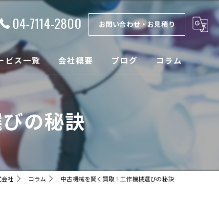
04-7114-2800
お問い合わせ・お見積り
ービス一覧
会社概要
ブログ
コラム
理
漫画特集
選びの秘訣
取
ンテナンス
設
式会社
コラム
中古機械を賢く買取！工作機械選びの秘訣
売