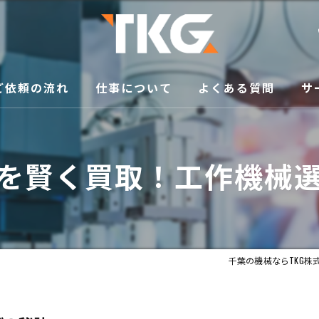
ご依頼の流れ
仕事について
よくある質問
サ
修
を賢く買取！工作機械
買
メ
移
千葉の機械ならTKG株
販