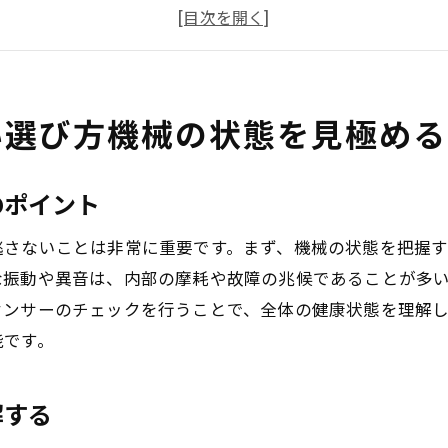
過去のメンテナンス履歴をチェックする重要性
機械の外観チェックで分かること
付随する付属品の有無とその影響
信頼できる第三者検査の活用法
い選び方機械の状態を見極める
機械の市場価値を理解し高価買取を実現する方法
市場価値を左右する要素とは
のポイント
需要と供給のバランスを見極める
逃さないことは非常に重要です。まず、機械の状態を把握
中古機械のオンライン市場動向を調査する
な振動や異音は、内部の摩耗や故障の兆候であることが多
人気の高い機械ブランドとその特徴
センサーのチェックを行うことで、全体の健康状態を理解
市場価値を高めるための機械プレゼンテーション
能です。
競合他社の買取価格を調査するメリット
信頼できる買取業者の選び方で安心取引を目指す
解する
業者の評価と口コミを確認する方法