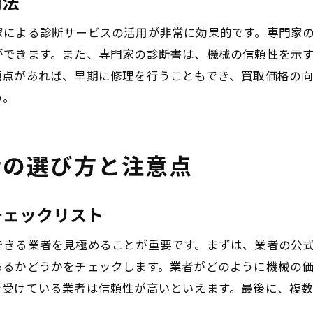
用法
機械買取で失敗しないための基本的な心得
家による診断サービスの活用が非常に効果的です。専門家
計画的な準備とタイミングの重要性
ができます。また、専門家の診断書は、機械の信頼性を示
価格交渉のための情報収集戦略
題点があれば、早期に修理を行うこともでき、買取価格の向
う。
買取後のサポート体制の確認方法
トラブルを避けるための契約書の確認
感情に流されない冷静な判断力の養成
者の選び方と注意点
中古市場におけるリスク管理のテクニック
中古機械を適正価格で売るための戦略とアプローチ
チェックリスト
市場調査に基づいた価格設定の手法
多様な販売チャネルの活用方法
できる業者を見極めることが重要です。まずは、業者の公
あるかどうかをチェックします。業者がどのように機械の
交渉における戦略的アプローチ
を受けている業者は信頼性が高いといえます。最後に、複
オンラインプラットフォームを利用した販売促進