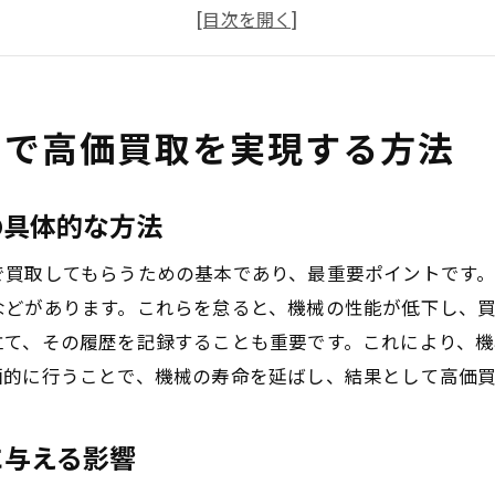
部品交換と修理による価値向上のテクニック
故障の兆候を早期発見するためのチェックポイント
メンテナンス履歴の記録がもたらす信頼性向上
専門家による診断サービスの活用法
スで高価買取を実現する方法
信頼できる買取業者の選び方と注意点
業者の信頼性を見極めるためのチェックリスト
の具体的な方法
業者間での査定価格の比較と交渉術
で買取してもらうための基本であり、最重要ポイントです
口コミとレビューを活用した業者選び
などがあります。これらを怠ると、機械の性能が低下し、
買取契約における注意点と注意事項
立て、その履歴を記録することも重要です。これにより、
高価買取を実現するための業者とのコミュニケーシ
画的に行うことで、機械の寿命を延ばし、結果として高価
業者との長期的な関係構築の重要性
中古機械買取前に知っておきたい重要ポイント
に与える影響
市場動向の把握と最適な売却タイミングの選定