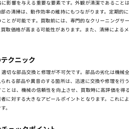
格に影響を与える重要な要素です。外観が清潔であること
買取査定に影響を与える要素の理解
内部の清掃は、動作効率の維持にもつながります。定期的
機械のスペックと需要の関係性
つことが可能です。買取前には、専門的なクリーニングサ
買取前に準備すべき書類とデータ
に買取価格が高まる可能性があります。また、清掃による
買取の際に必要な法的手続きとその流れ
事前に確認すべき買取条件と契約内容
機械の状態が買取価格に与える影響とは
のテクニック
動作品と不動作品の価格差の理由
、適切な部品交換と修理が不可欠です。部品の劣化は機械
使用頻度と稼働時間が与える影響の分析
見られる部品や異音のする箇所は、迅速に交換や修理を行
外観の状態と付加価値の関係
すことは、機械の信頼性を向上させ、買取時に高評価を得
技術的進化に伴う旧型機械の価格変動
業者に対する大きなアピールポイントとなります。これに
買取査定における中古機械の検査項目
です。
機械の寿命予測とその価格への反映
高価買取を目指すための効果的な機械の準備法
のチェックポイント