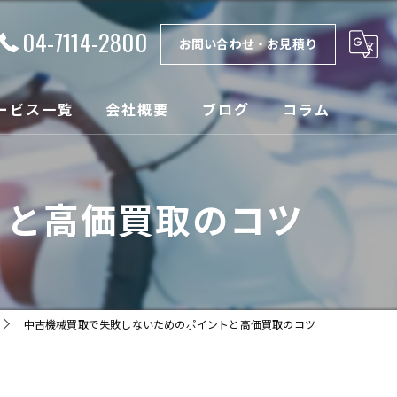
04-7114-2800
お問い合わせ・お見積り
ービス一覧
会社概要
ブログ
コラム
理
漫画特集
トと高価買取のコツ
取
ンテナンス
設
中古機械買取で失敗しないためのポイントと高価買取のコツ
売