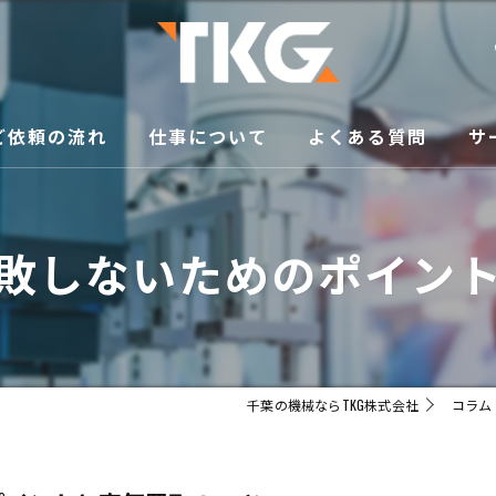
ご依頼の流れ
仕事について
よくある質問
サ
修
敗しないためのポイン
買
メ
移
千葉の機械ならTKG株式会社
コラム
販