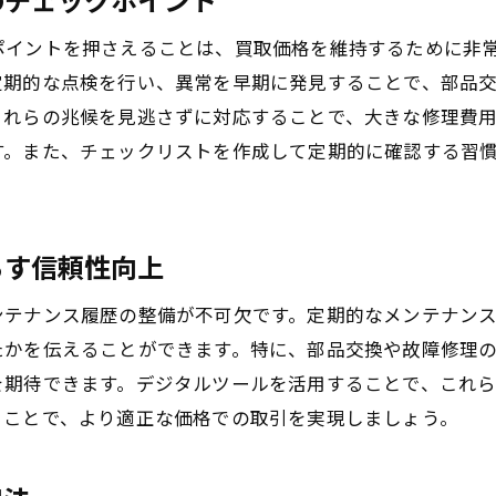
買取前の清掃と整備の重要性
ポイントを押さえることは、買取価格を維持するために非
動作確認と性能チェックのプロセス
定期的な点検を行い、異常を早期に発見することで、部品
付属品とオプション品の管理方法
これらの兆候を見逃さずに対応することで、大きな修理費
買取業者が重視するポイントの理解
す。また、チェックリストを作成して定期的に確認する習
市場動向に基づいた機械の価値評価方法
準備段階でのコストとリターンのバランス
らす信頼性向上
買取成功の鍵は定期的なメンテナンスにあり
メンテナンススケジュールの立て方と管理
ンテナンス履歴の整備が不可欠です。定期的なメンテナン
定期点検が長寿命化に与える影響
たかを伝えることができます。特に、部品交換や故障修理
メンテナンス履歴が信頼に与える効果
を期待できます。デジタルツールを活用することで、これ
ることで、より適正な価格での取引を実現しましょう。
異常を見逃さないための早期警告システム
業者によるメンテナンスアドバイザーの活用
メンテナンスによるトラブル防止策の紹介