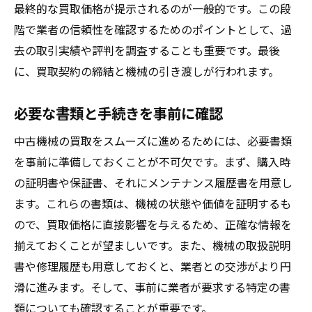
最終的な買取価格が提示されるのが一般的です。この段
プロによる点検のメリット
階で業者の信頼性を確認するためのポイントとして、過
自己メンテナンスでコスト削減
去の取引実績や評判を調査することも重要です。最後
信頼できる買取業者の選び方でトラブルを回避
に、買取契約の締結と機械の引き渡しが行われます。
評判の良い業者の見極め方
過去の取引事例をチェック
必要な書類と手続きを事前に確認
契約書の確認と理解の重要性
中古機械の買取をスムーズに進めるためには、必要書類
顧客サポート体制を評価する方法
を事前に準備しておくことが不可欠です。まず、購入時
現地査定の有無で業者を判断
の証明書や保証書、それにメンテナンス履歴書を用意し
複数業者との比較検討のすすめ
ます。これらの書類は、機械の状態や価値を証明するも
中古機械市場のトレンドを知って賢く売却
ので、買取価格に直接影響を与えるため、正確な情報を
揃えておくことが望ましいです。また、機械の取扱説明
最新の市場動向を把握する
書や修理履歴も用意しておくと、業者との交渉がより円
中古機械の人気機種をチェック
滑に進みます。そして、事前に業者が要求する特定の書
季節による価格変動を理解
類についても確認することが重要です。