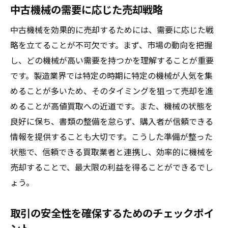
中古機械の需要に応じた売却戦略
価値を高めるための具体策
付加価値をつけるためのアイデア
中古機械を効果的に売却するためには、需要に応じた戦
略を立てることが不可欠です。まず、市場の動向を把握
効果的な宣伝方法とその影響
し、どの機械が高い需要を持つかを理解することが重要
資産価値を維持するための心得
です。製造業界では特定の時期に特定の機械が人気を集
売却前に行うべき準備作業
めることが多いため、そのタイミングを狙って売却を進
買手にアピールするためのポイント
めることが高値買取への近道です。また、機械の状態を
良好に保ち、書類の整備を怠らず、購入者が信頼できる
情報を提供することも大切です。こうした準備が整った
状態で、信頼できる買取業者と連携し、効率的に機械を
売却することで、最大限の利益を得ることができるでし
ょう。
取引の安全性を確保するためのチェックポイ