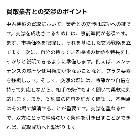
買取業者との交渉のポイント
査定価格の交渉術
専門家による査定の必要性
中古機械の買取において、業者との交渉は成功への鍵で
自主査定による事前確認
す。交渉を成功させるためには、事前準備が必須です。
査定結果を基にした交渉方針
まず、市場価格を把握し、それを基にした交渉戦略を立
てます。次に、自分の持っている機械の状態や特長をし
中古機械買取の成功事例から学ぶ戦略法
っかりと説明できるように準備します。例えば、メンテ
成功者の体験談に学ぶ
ナンスの履歴や使用頻度が少ないことなど、プラス要素
高価買取に至った理由を分析
を強調します。そして、交渉の際には、冷静かつ自信を
失敗例から学ぶべき教訓
持って対応しながら、相手の条件もよく聞いて柔軟に対
賢い売主が行った準備
応します。また、契約書の内容を細かく確認し、不明点
リアルな取引プロセスの紹介
はその場で解消することが重要です。交渉を重ねる中
成功の鍵となる交渉術
で、双方にとって納得のいく条件を引き出すことができ
れば、買取成功へと繋がります。
中古機械の価値を最大化するための実践的ステ
ップ