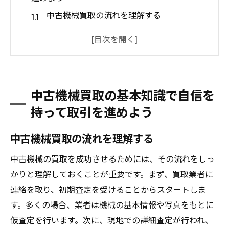
中古機械買取の流れを理解する
必要な書類と手続きを事前に確認
市場価格の調査方法と活用法
買取業者との交渉のポイント
中古機械の需要に応じた売却戦略
中古機械買取の基本知識で自信を
取引の安全性を確保するためのチェックポ
持って取引を進めよう
イント
高価買取を実現する中古機械のメンテナンス方
中古機械買取の流れを理解する
法
中古機械の買取を成功させるためには、その流れをしっ
定期メンテナンスの重要性と実施方法
かりと理解しておくことが重要です。まず、買取業者に
部品交換時期の見極め方
連絡を取り、初期査定を受けることからスタートしま
清掃と保管で延命を図る
す。多くの場合、業者は機械の基本情報や写真をもとに
メンテナンス記録の整備とその効果
仮査定を行います。次に、現地での詳細査定が行われ、