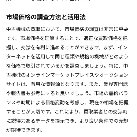
オンラインプラットフォームの活用法
国際市場の動向と影響
市場価格の調査方法と活用法
将来の市場予測に基づく売却タイミング
中古機械の買取において、市場価格の調査は非常に重要
買取価格を左右する機械の状態の重要性
です。市場価格を理解することで、適正な買取価格を把
外観の状態が与える印象
握し、交渉を有利に進めることができます。まず、イン
内部メカニズムの動作確認
ターネットを活用して同じ種類や規格の機械がどのよう
稼働時間とその影響
な価格で取引されているかを調査しましょう。特に、中
古機械のオンラインマーケットプレイスやオークション
修理歴とその開示方法
サイトは、有用な情報源となります。また、業界専門誌
機械の種類別に見る価値の違い
や報告書も参考にすると良いでしょう。市場の需給バラ
使用歴を証明するための資料
ンスや時期による価格変動を考慮し、現在の相場を把握
取引を成功に導くための中古機械査定のポイン
することが大切です。これにより、買取業者との交渉時
ト
に説得力あるデータを提示でき、より良い条件での売却
査定前に行うべき準備
が期待できます。
査定基準の理解と活用