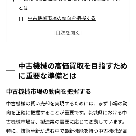
とは
中古機械市場の動向を把握する
機械の使用履歴を詳しく記録する
必要なメンテナンスを実施する
付属品やマニュアルを整理する
買取業者の比較と選定方法
中古機械の高価買取を目指すため
適切な査定条件を事前に確認する
に重要な準備とは
茨城県で中古機械のスムーズな売却を実現する
ためのステップ
中古機械市場の動向を把握する
地域の買取業者の特徴を理解する
中古機械の賢い売却を実現するためには、まず市場の動
売却タイミングを見極める
向を正確に把握することが重要です。茨城県における中
必要書類の準備と確認
古機械市場は、製造業の需要に応じて変動しています。
査定時のチェックポイント
特に、技術革新が進む中で最新機能を持つ中古機械が高