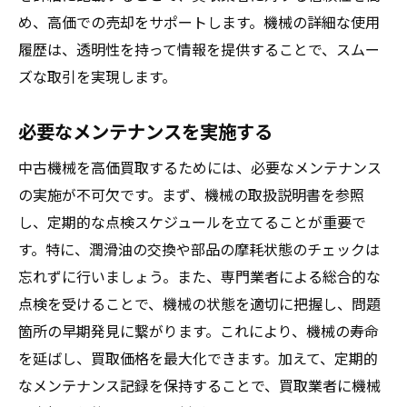
買取実績の透明性を確認
め、高価での売却をサポートします。機械の詳細な使用
契約書の内容を詳細に確認
履歴は、透明性を持って情報を提供することで、スムー
口コミや評判の参照方法
ズな取引を実現します。
査定時の対応の良し悪し
アフターサービスの有無
必要なメンテナンスを実施する
中古機械移設時に注意すべきポイントとは
中古機械を高価買取するためには、必要なメンテナンス
移設計画の重要性
の実施が不可欠です。まず、機械の取扱説明書を参照
専門業者との連携方法
し、定期的な点検スケジュールを立てることが重要で
移設前後の機械の状態確認
す。特に、潤滑油の交換や部品の摩耗状態のチェックは
忘れずに行いましょう。また、専門業者による総合的な
移設に伴うコストの見積もり
点検を受けることで、機械の状態を適切に把握し、問題
安全対策とリスク管理
箇所の早期発見に繋がります。これにより、機械の寿命
移設後の稼働テスト
を延ばし、買取価格を最大化できます。加えて、定期的
効果的な中古機械の移設方法でトラブルを防ぐ
なメンテナンス記録を保持することで、買取業者に機械
段取りの良い移設スケジュール