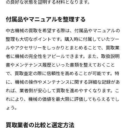
の良好な状態を証明する材料となります。
移設に必要な設備と技術
付属品やマニュアルを整理する
移設時の振動や衝撃対策
設置場所の下見と準備
中古機械の買取を希望する際は、付属品やマニュアルの
配送業者の選定基準
整理も大切なポイントです。購入時に付属していたツー
移設後の初期動作調整
ルやアクセサリーをしっかりとまとめることで、買取業
者に機械の完全性をアピールできます。また、取扱説明
中古機械の売却でよくある質問とその回答
書やメンテナンス履歴といった書類を整えておくこと
中古機械の査定基準は？
で、買取査定の際に信頼性を高めることが可能です。特
買取価格決定のプロセス
に、機械の操作やメンテナンスに関する詳細な記録があ
売却後の保証はどうなる？
れば、業者側が安心して買取を進めやすくなります。こ
査定に必要な書類は何か？
れにより、機械の価値を最大限に評価してもらえるでし
買取業者が提供するサービス
ょう。
売却時の税金について
買取業者の比較と選定方法
茨城県で中古機械を賢く売却するための総まと