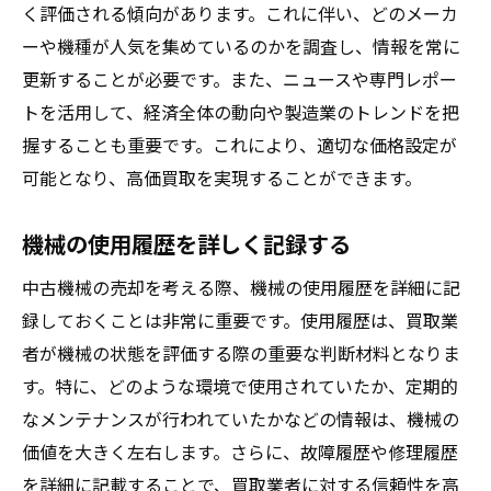
く評価される傾向があります。これに伴い、どのメーカ
交渉の際の注意点
ーや機種が人気を集めているのかを調査し、情報を常に
売却後の手続きとフォロー
更新することが必要です。また、ニュースや専門レポー
機械の状態を最適化して買取価格を引き上げる
トを活用して、経済全体の動向や製造業のトレンドを把
方法
握することも重要です。これにより、適切な価格設定が
正常稼動を確認する
可能となり、高価買取を実現することができます。
外観の清掃と修復
部品の交換と修理のタイミング
機械の使用履歴を詳しく記録する
オーバーホールの効果とコスト
中古機械の売却を考える際、機械の使用履歴を詳細に記
専門業者による診断サービスの利用
録しておくことは非常に重要です。使用履歴は、買取業
減価償却の状況を確認する
者が機械の状態を評価する際の重要な判断材料となりま
信頼できる買取業者を選ぶための目利きポイン
す。特に、どのような環境で使用されていたか、定期的
ト
なメンテナンスが行われていたかなどの情報は、機械の
価値を大きく左右します。さらに、故障履歴や修理履歴
業者の評価と実績をチェック
を詳細に記載することで、買取業者に対する信頼性を高