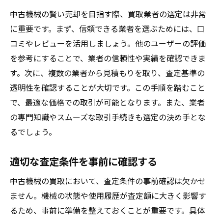
め
中古機械の賢い売却を目指す際、買取業者の選定は非常
成功する売却のためのポイント
に重要です。まず、信頼できる業者を選ぶためには、口
茨城県特有の売却事情
コミやレビューを活用しましょう。他のユーザーの評価
を参考にすることで、業者の信頼性や実績を確認できま
市場のトレンドを活用する
す。次に、複数の業者から見積もりを取り、査定基準の
売却前の準備リスト
透明性を確認することが大切です。この手順を踏むこと
信頼できる業者との取引
で、最適な価格での取引が可能となります。また、業者
売却後のフォローアップ
の専門知識やスムーズな取引手続きも選定の決め手とな
るでしょう。
適切な査定条件を事前に確認する
中古機械の買取において、査定条件の事前確認は欠かせ
ません。機械の状態や使用履歴が査定額に大きく影響す
るため、事前に準備を整えておくことが重要です。具体