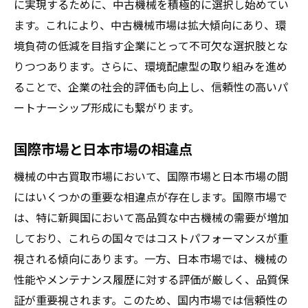
に実現するために、中古機械を積極的に選択し始めてい
履歴情報を効率的に整理する方法
ます。これにより、中古機械市場は拡大傾向にあり、環
境負荷の低減を目指す企業にとって不可欠な選択肢とな
履歴の透明性が買い手に与える安心感
りつつあります。さらに、環境配慮型の取り組みを進め
定期メンテナンスの重要性を再確認
ることで、企業の社会的評価も向上し、信頼性の高いパ
履歴を活かした高価買取の実現
ートナーシップ形成にも繋がります。
機械買取で抑えるべきポイントを徹底解剖
査定前に準備すべき書類と情報
国際市場と日本市場の相違点
査定プロセスの流れを知る
機械の中古買取市場において、国際市場と日本市場の間
価格交渉で損をしないためのアプローチ
にはいくつかの重要な相違点が存在します。国際市場で
売却後の対応とフォローアップ
は、特に新興国において高品質な中古機械の需要が増加
デジタルツールを活用した査定の効率化
しており、これらの国々ではコストパフォーマンスが重
市場評価を最大化するための工夫
視される傾向にあります。一方、日本市場では、機械の
性能やメンテナンス履歴に対する評価が厳しく、品質保
賢い取引を実現するための機械買取市場攻略法
証が重要視されます。このため、国内市場では信頼性の
取引成功の鍵となる情報収集術