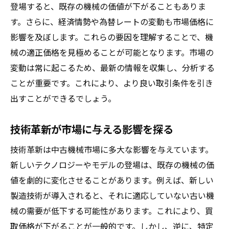
登場すると、既存の機械の価値が下がることもありま
機械の状態が買取価格に与える影響を理解しよ
す。さらに、経済情勢や為替レートの変動も市場価格に
う
影響を及ぼします。これらの要因を理解することで、機
機械の状態を評価する基準とは
械の適正価格を見極めることが可能となります。市場の
年式と使用頻度が価格に与える影響
変動は常に起こるため、最新の情報を収集し、分析する
メンテナンス履歴の重要性を知る
ことが重要です。これにより、より良い取引条件を引き
機械の外観が買取価格に及ぼす効果
出すことができるでしょう。
修理歴がある場合の査定ポイント
技術革新が市場に与える影響を探る
動作確認が求められる理由
信頼できる買取業者の選び方で機械売却を成功
技術革新は中古機械市場に多大な影響を与えています。
させる
新しいテクノロジーやモデルの登場は、既存の機械の価
値を劇的に変化させることがあります。例えば、新しい
業者の信頼性を見極めるポイント
製造技術が導入されると、それに適応していない古い機
口コミと評判を調査する方法
械の需要が低下する可能性があります。これにより、買
契約条件を確認しよう
取価格が下がることが一般的です。しかし、逆に、特定