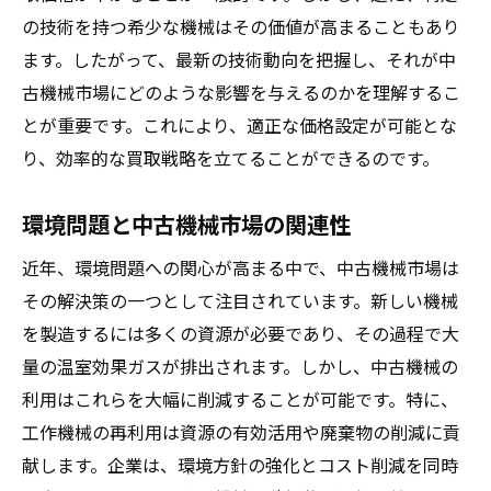
出張査定と査定結果の比較
の技術を持つ希少な機械はその価値が高まることもあり
業者の対応力と柔軟性を評価する
ます。したがって、最新の技術動向を把握し、それが中
事前調査で安心取引を実現する
古機械市場にどのような影響を与えるのかを理解するこ
最新の市場動向を掴んで中古機械買取を最適化
とが重要です。これにより、適正な価格設定が可能とな
り、効率的な買取戦略を立てることができるのです。
市場動向を把握するための情報源
需要動向に応じた戦略的売却方法
環境問題と中古機械市場の関連性
価格変動のサイクルを理解する
近年、環境問題への関心が高まる中で、中古機械市場は
地域差がもたらす市場影響
その解決策の一つとして注目されています。新しい機械
未来のニーズに合わせた機械選び
を製造するには多くの資源が必要であり、その過程で大
長期的な市場展望を考慮する
量の温室効果ガスが排出されます。しかし、中古機械の
中古機械のメンテナンス履歴をどのように活用
利用はこれらを大幅に削減することが可能です。特に、
するか
工作機械の再利用は資源の有効活用や廃棄物の削減に貢
メンテナンス履歴が信頼性を示す理由
献します。企業は、環境方針の強化とコスト削減を同時
履歴を基にした適切な売却戦略