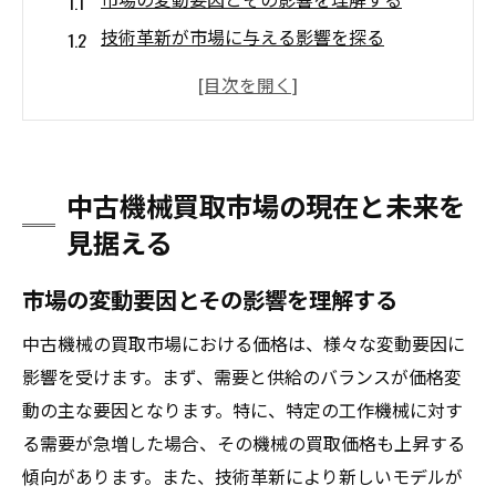
技術革新が市場に与える影響を探る
環境問題と中古機械市場の関連性
国際市場と日本市場の相違点
未来の市場トレンドを予測する方法
デジタル化がもたらす市場の変化
中古機械買取市場の現在と未来を
工作機械買取で高価買取を実現するための秘訣
見据える
工作機械の価値を最大化するメンテナンス
市場の変動要因とその影響を理解する
方法
需要の高い工作機械の特徴とは
中古機械の買取市場における価格は、様々な変動要因に
査定時に重要なポイントを押さえる
影響を受けます。まず、需要と供給のバランスが価格変
交渉で高価買取を引き出すテクニック
動の主な要因となります。特に、特定の工作機械に対す
る需要が急増した場合、その機械の買取価格も上昇する
中古工作機械の市場価格を見極める
傾向があります。また、技術革新により新しいモデルが
高価買取を実現するためのタイミング