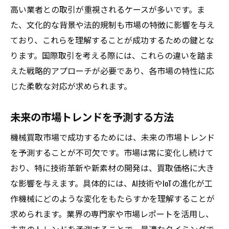
高い業者との取引が重視されるケースが多いです。ま
交渉力を高めるための準備
た、文化的な背景や法的規制も市場の特徴に影響を与え
リスクを最小限に抑える取引戦略
ており、これらを理解することが成功するための鍵とな
プロフェッショナルのアドバイスを活用す
ります。国際取引を考える際には、これらの違いを踏ま
る
えた戦略的アプローチが必要であり、各市場の特性に応
取引後の満足度を高めるポイント
じた柔軟な対応が求められます。
長期的視点で見る機械買取の重要性
未来の市場トレンドを予測する方法
機械買取市場で成功するためには、未来の市場トレンド
を予測することが不可欠です。市場は常に変化し続けて
おり、特に技術革新や新素材の開発は、買取価格に大き
な影響を与えます。具体的には、AI技術やIoTの進化が工
作機械にどのような変化をもたらすかを理解することが
求められます。業界の専門家や市場レポートを活用し、