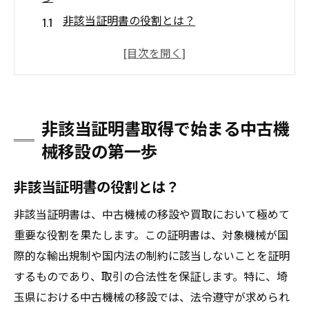
非該当証明書の役割とは？
中古機械移設における初期準備とその重要
性
非該当証明書がもたらす安心感
取得プロセスをスムーズに進めるためのコ
非該当証明書取得で始まる中古機
ツ
械移設の第一歩
埼玉県での中古機械移設における注意点
非該当証明書取得のための必要書類一覧
非該当証明書の役割とは？
埼玉県でのスムーズな中古機械移設に非該当証
非該当証明書は、中古機械の移設や買取において極めて
明書が鍵
重要な役割を果たします。この証明書は、対象機械が国
非該当証明書が埼玉県での移設をスムーズ
際的な輸出規制や国内法の制約に該当しないことを証明
にする理由
するものであり、取引の合法性を保証します。特に、埼
中古機械の移設手続きが簡単になる方法
玉県における中古機械の移設では、法令遵守が求められ