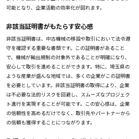
可能となり、企業活動の効率化が図れます。
中古機械移設における法令遵守の重要性
非該当証明書の取得で得られるビジネスメ
非該当証明書がもたらす安心感
リット
非該当証明書は、中古機械の移設や取引において法令遵
埼玉県での成功事例から学ぶポイント
守を確認する重要な書類です。この証明書があること
証明書取得の失敗を防ぐための注意点
で、機械が輸出規制の対象外であることが明確になり、
移設成功に必要なステップを解説
安心して取引を進めることができます。特に、埼玉県の
法令遵守を支える非該当証明書と中古機械移設
ような産業が盛んな地域では、多くの企業がこの証明書
非該当証明書が法令遵守に果たす役割
を必要としています。非該当証明書の取得により、企業
埼玉県での法令遵守を徹底する方法
は不必要な法的リスクを回避し、スムーズなプロジェク
中古機械移設における法的リスクの回避
ト進行を実現することが可能です。この安心感は、企業
の信頼性を高めるだけでなく、取引先やパートナーから
非該当証明書の取得と法令理解の重要性
の信頼も獲得することにつながります。
法令遵守のための実践的なアドバイス
埼玉県の関連法規について知っておくべき