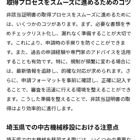
取得プロセスをスムーズに進めるためのコツ
こと
非該当証明書の取得プロセスをスムーズに進めるために
非該当証明書の取得方法と埼玉県での活用事例
は、いくつかのコツがあります。まず、必要な書類を予
非該当証明書をスムーズに取得する方法
めチェックリスト化し、漏れなく準備することが大切で
取得プロセスの概要と必要な手続き
す。これにより、申請時の手戻りを防ぐことができま
埼玉県での活用事例に学ぶ成功の秘訣
す。また、過去の申請経験や専門家のアドバイスを活用
非該当証明書取得のための具体的なステッ
することも有効です。特に、規制が頻繁に変わる場合に
プ
は、最新情報を追跡し、的確な対応が求められます。さ
実際の取得例から見える重要なポイント
らに、申請フォーマットを事前に確認し、正確に記入す
証明書活用で得られるビジネスチャンス
ることで、審査を迅速に行える環境を整えることができ
ます。こうした準備を整えることで、非該当証明書の取
中古機械移設に不可欠な非該当証明書を徹底解
得はより効率的に進行します。
説
非該当証明書取得の全体像を理解する
埼玉県での中古機械移設における注意点
中古機械移設における証明書の重要性
埼玉県で中古機械を移設する際には、いくつかの重要な