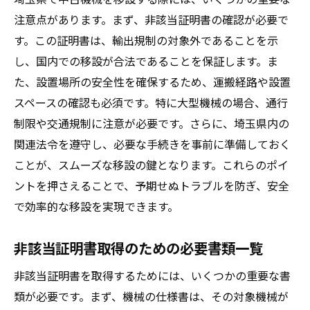
非該当証明書の役割と活用方法
注意点があります。まず、非該当証明書の確認が必要で
埼玉県での証明書取得の現状と課題
す。この証明書は、輸出規制の対象外であることを示
証明書取得のための具体的な手続き
し、国内での移設が合法であることを保証します。ま
移設を成功させるための証明書活用法
た、設置場所の安全性を確保するため、運搬経路や設置
非該当証明書で中古機械移設のトラブルを未然
スペースの確認も必須です。特に大型機械の場合、通行
に防ぐ
制限や交通規制に注意が必要です。さらに、埼玉県内の
非該当証明書がトラブルを防ぐ理由
関連法令を遵守し、必要な手続きを事前に準備しておく
埼玉県でのトラブル事例とその対策
ことが、スムーズな移設の鍵となります。これらのポイ
ントを押さえることで、予期せぬトラブルを防ぎ、安全
証明書取得で避けられるリスクとは
で効率的な移設を実現できます。
トラブル回避のための重要なステップ
非該当証明書で安心の取引を実現
非該当証明書取得のための必要書類一覧
未然に防ぐためのプロフェッショナルの知
非該当証明書を取得するためには、いくつかの重要な書
恵
類が必要です。まず、機械の仕様書は、その対象機械が