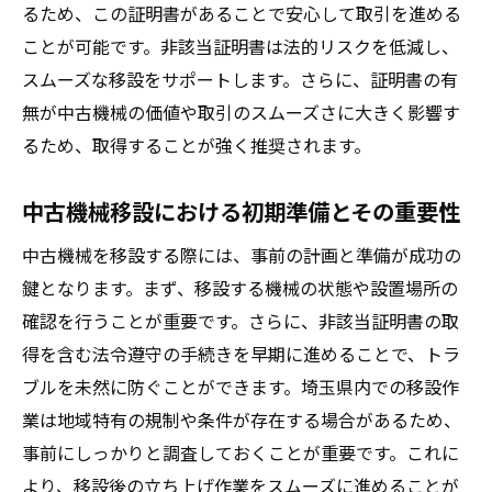
事前準備が成功のカギを握る
るため、この証明書があることで安心して取引を進める
非該当証明書取得の流れを詳しく解説
ことが可能です。非該当証明書は法的リスクを低減し、
スムーズな移設をサポートします。さらに、証明書の有
埼玉県での実際の活用事例紹介
無が中古機械の価値や取引のスムーズさに大きく影響す
機械の移設に関する法的留意点
るため、取得することが強く推奨されます。
非該当証明書で中古機械の安全な移設を実現
安全な機械移設を実現するための基本
中古機械移設における初期準備とその重要性
非該当証明書がもたらすリスク管理
中古機械を移設する際には、事前の計画と準備が成功の
移設時の安全計画の立て方
鍵となります。まず、移設する機械の状態や設置場所の
非該当証明書取得で得られる安心感
確認を行うことが重要です。さらに、非該当証明書の取
埼玉県の安全基準をクリアするために
得を含む法令遵守の手続きを早期に進めることで、トラ
中古機械の運搬に関する安全対策
ブルを未然に防ぐことができます。埼玉県内での移設作
中古機械の移設成功に必須な非該当証明書の重
業は地域特有の規制や条件が存在する場合があるため、
要性
事前にしっかりと調査しておくことが重要です。これに
より、移設後の立ち上げ作業をスムーズに進めることが
非該当証明書が移設成功に与える影響