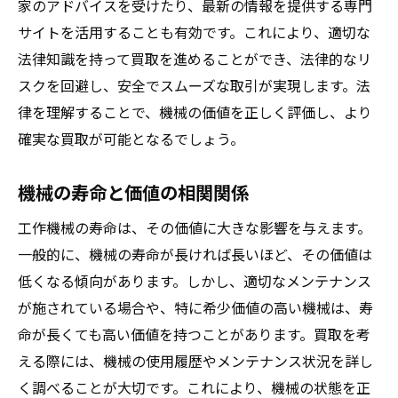
家のアドバイスを受けたり、最新の情報を提供する専門
買取条件の交渉がもたらす効果
サイトを活用することも有効です。これにより、適切な
知識不足による損失を防ぐ方法
法律知識を持って買取を進めることができ、法律的なリ
成功する機械買取のための交渉術をマスターし
スクを回避し、安全でスムーズな取引が実現します。法
よう
律を理解することで、機械の価値を正しく評価し、より
交渉前に準備すべき重要情報
確実な買取が可能となるでしょう。
価格交渉の際に使えるテクニック
相手の心理を読んだ効果的な対話
機械の寿命と価値の相関関係
交渉における時間の使い方
工作機械の寿命は、その価値に大きな影響を与えます。
第三者を活用した交渉の進め方
一般的に、機械の寿命が長ければ長いほど、その価値は
合意形成に至るための最終ステップ
低くなる傾向があります。しかし、適切なメンテナンス
が施されている場合や、特に希少価値の高い機械は、寿
後悔しない機械選びのための最適なアプローチ
命が長くても高い価値を持つことがあります。買取を考
目的に応じた長期的視点での選択
える際には、機械の使用履歴やメンテナンス状況を詳し
信頼できる情報源の活用法
く調べることが大切です。これにより、機械の状態を正