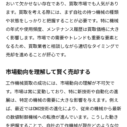
おいて欠かせない存在であり、買取市場でも人気があり
査定前に確認すべき重要項目
ます。買取を考える際には、まず自社の持つ機械の種類
機械のメンテナンス履歴を整える
や状態をしっかりと把握することが必要です。特に機械
付属品と保証書の有無を確認
の年式や使用頻度、メンテナンス履歴は買取価格に大き
機械の稼働テストの重要性
く影響します。市場での需要やトレンドも重要な要素と
なるため、買取業者と相談しながら適切なタイミングで
外観と内部の状態をチェック
売却を進めることが肝心です。
買取業者が注目するポイント
購入前に知っておくべき機械の状態確認方法
市場動向を理解して賢く売却する
機械の使用履歴の確認方法
工作機械買取の成功には、市場動向の理解が不可欠で
実際の稼働状況を目視で確認
す。市場は常に変動しており、特に新技術や自動化の進
劣化部分の早期発見と対処法
展は、特定の機械の需要に大きな影響を与えます。例え
専門家による第三者評価の活用
ば、最近ではCNC技術の進化により、従来の機械から最新
テスト運転で確認するべき項目
の数値制御機械への転換が進んでいます。こうした動き
購入後の保証とサポート体制
を把握することで、自社の工作機械が現在どのような位