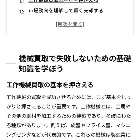
市場動向を理解して賢く売却する
知っておくべき法律と規制
機械の寿命と価値の相関関係
買取の流れとそのステップ
信頼できる買取業者の選び方
機械買取で失敗しないための基礎
プロが教える機械選びで重要なポイントとは
知識を学ぼう
用途に応じた機械選定の基準
工作機械買取の基本を押さえる
メーカー別の特徴を把握する
機械性能と費用対効果を比較
工作機械の買取を成功させるためには、まず基本をしっ
専門家の意見を活用した選び方
かりと押さえることが重要です。工作機械とは、金属や
その他の素材を加工するための機械であり、多岐にわた
最新技術の採用による利点と注意点
る種類があります。例えば、旋盤やフライス盤、マシニ
中古機械選びで見逃せないポイント
ングセンタなどが代表的です。これらの機械は製造業に
機械の価値を引き出す買取時のチェックリスト