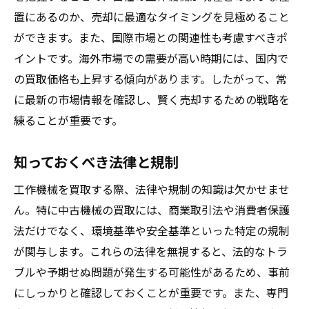
買取価格を上げるための機械メンテナンスの秘
置にあるのか、売却に最適なタイミングを見極めること
訣
ができます。また、国際市場との関連性も考慮すべきポ
イントです。海外市場での需要が高い時期には、国内で
定期的なメンテナンスの重要性
の買取価格も上昇する傾向があります。したがって、常
機械の清掃と保存状態を最適化
に最新の市場情報を確認し、賢く売却するための戦略を
部品交換のタイミングを見極める
練ることが重要です。
専門技術者による調整の必要性
故障予測技術を活用する方法
知っておくべき法律と規制
メンテナンス記録の整備と活用
工作機械を買取する際、法律や規制の知識は欠かせませ
機械買取で避けたい落とし穴とその対策
ん。特に中古機械の買取には、商業取引法や消費者保護
一般的な買取トラブルを事前に防ぐ
法だけでなく、環境基準や安全基準といった特定の規制
不正業者を見分けるためのポイント
が関与します。これらの法律を無視すると、法的なトラ
契約内容の確認と重要な注意事項
ブルや予期せぬ問題が発生する可能性があるため、事前
にしっかりと確認しておくことが重要です。また、専門
過剰サービスの罠に注意する