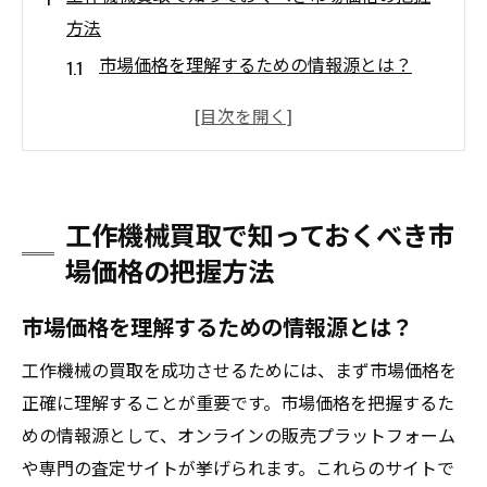
方法
市場価格を理解するための情報源とは？
市場動向を踏まえた価格変動の分析法
オンラインツールを活用した価格調査のポ
イント
工作機械の市場価値を左右する要素
工作機械買取で知っておくべき市
季節や需要による市場価格の変化を読む
場価格の把握方法
過去の買取実績から学ぶ価格判断
信頼できる買取業者を選定するためのチェック
市場価格を理解するための情報源とは？
ポイント
工作機械の買取を成功させるためには、まず市場価格を
買取業者の評判を確認する方法
正確に理解することが重要です。市場価格を把握するた
信頼性を見極めるための契約条件の確認
めの情報源として、オンラインの販売プラットフォーム
実績と経験のある業者を選ぶ基準
や専門の査定サイトが挙げられます。これらのサイトで