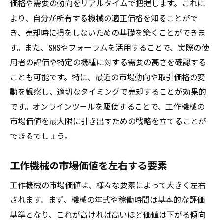
価格や需要の動向をリアルタイムで把握します。これに
資産売却後の資金計画の立て方
より、自分が所有する機械の適正価格を知ることがで
高価な工作機械を安心して売却できる方法
き、売却時に損をしないための基礎を築くことができま
高価な工作機械を売却する際の安心ポイン
す。また、SNSやフォーラムを活用することで、実際の使
ト
用者の評価や特定の機種に対する需要の高さを確認する
売却前に確認するべき保証と修理履歴
ことも可能です。特に、最近の市場動向や取引価格の変
市場での競争力を高めるための戦略
動を観察し、適切なタイミングで売却することが効果的
です。オンラインツールを駆使することで、工作機械の
高価な資産を守るための法的手段
市場価値を最大限に引き出すための戦略を立てることが
長期的な視点で考える売却計画
できるでしょう。
専門家のアドバイスを活用した取引
工作機械買取で失敗しないための注意点を徹底
工作機械の市場価値を左右する要素
解説
工作機械の市場価値は、様々な要素によって大きく左右
よくある失敗例とその回避方法
されます。まず、機械の年式や稼働時間は基本的な評価
取引時に注意すべき法的リスク
基準となり、これが高ければ高いほど価値は下がる傾向