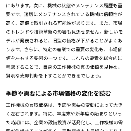
契約書に明記すべき重要事項の確認
にあります。次に、機械の状態やメンテナンス履歴も重
失敗を未然に防ぐための事前対応策
要です。適切にメンテナンスされている機械は信頼性が
顧客の声から学ぶ成功事例
高く、高値で取引される可能性があります。また、市場
買取業者との信頼関係の築き方
のトレンドや技術革新の影響も見逃せません。新しいモ
デルが発表されると、旧型の価格が下がることがよくあ
買取業者と交渉する際の効果的なコミュニケー
ります。さらに、特定の産業での需要の変化も、市場価
ション術
値を左右する要因の一つです。これらの要素を総合的に
交渉を円滑に進めるための基本マナー
考慮することで、自身の工作機械の真の価値を見極め、
説得力を持たせるためのデータ活用術
賢明な売却判断を下すことができるでしょう。
価格交渉で有利な立場を取るためのテクニ
ック
季節や需要による市場価格の変化を読む
相手の意図を読み取るためのコミュニケー
工作機械の買取価格は、季節や需要の変動によって大き
ションスキル
く左右されます。特に、年度末や新年度の始まりといっ
交渉の場で活用するべき心理学的アプロー
た時期には、企業の設備投資が活発化し、工作機械の需
チ