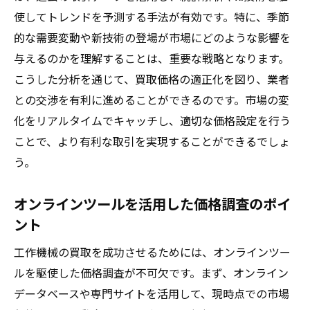
使してトレンドを予測する手法が有効です。特に、季節
交渉を有利に進めるためのプレゼンテーシ
的な需要変動や新技術の登場が市場にどのような影響を
ョン
与えるのかを理解することは、重要な戦略となります。
買取プロセスをスムーズに進めるための事
こうした分析を通じて、買取価格の適正化を図り、業者
前準備
との交渉を有利に進めることができるのです。市場の変
競合業者を利用した戦略的交渉術
化をリアルタイムでキャッチし、適切な価格設定を行う
市場調査を活用した価格交渉のテクニック
ことで、より有利な取引を実現することができるでしょ
取引終了後のフォローアップ方法
う。
買取で損をしないための事前準備と計画
オンラインツールを活用した価格調査のポイ
買取前に必要な資産評価と管理手法
ント
計画的な売却のためのスケジュール作成
取引条件を明確にするための準備事項
工作機械の買取を成功させるためには、オンラインツー
ルを駆使した価格調査が不可欠です。まず、オンライン
損失を最小限にするためのリスク管理
データベースや専門サイトを活用して、現時点での市場
保険や保証の確認と活用法