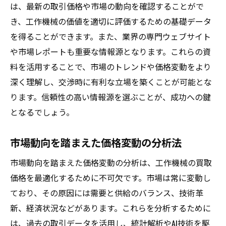
不正業者を避けるための注意点
は、最新の取引価格や市場の動向を確認することがで
き、工作機械の価値を適切に評価するための基礎データ
口コミやレビューを参考にする方法
を得ることができます。また、業界の専門ウェブサイト
買取業者との事前相談で確認するべきポイ
や市場レポートも重要な情報源となります。これらの資
ント
料を活用することで、市場のトレンドや価格変動をより
査定時に押さえる重要なポイントとは何か
深く理解し、交渉時に有利な立場を築くことが可能とな
査定前に準備しておくべき書類
ります。信頼性の高い情報源を選ぶことが、成功への鍵
査定に影響を与える機械の状態評価
となるでしょう。
査定基準を理解して価格交渉に役立てる
市場動向を踏まえた価格変動の分析法
正確な査定を受けるためのポイント
査定員に質問するべき重要事項
市場動向を踏まえた価格変動の分析は、工作機械の買取
査定後の対応策と交渉の進め方
価格を最適化するために不可欠です。市場は常に変動し
工作機械買取のプロセスを有利に進める実践的
ており、その原因には需要と供給のバランス、技術革
な戦略
新、経済状況などがあります。これらを分析するために
は、過去の取引データを活用し、統計解析やAI技術を駆
買取契約前に確認すべき法的事項