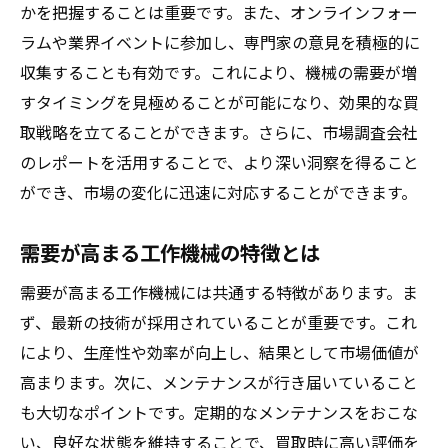
買取前に行うべき機械状態の最終チェック
かを把握することは重要です。また、オンラインフォー
ラムや業界イベントに参加し、専門家の意見を積極的に
メンテナンス履歴が評価される理由
収集することも有効です。これにより、機械の需要が増
プロが推奨する工作機械の保管方法
すタイミングを見極めることが可能になり、効果的な買
プロが教える工作機械買取のための最適なタイ
取戦略を立てることができます。さらに、市場調査会社
ミングの見極め方
のレポートを活用することで、より深い洞察を得ること
市場の季節変動を利用する
ができ、市場の変化に迅速に対応することができます。
買取業者の需要と供給のタイミングを読む
機械寿命と買取タイミングの関係
需要が高まる工作機械の特徴とは
業界イベントや展示会を活用する
需要が高まる工作機械には共通する特徴があります。ま
機械の性能向上が買取時期に与える影響
ず、最新の技術が採用されていることが重要です。これ
時期を外さないための市場予測技術
により、生産性や効率が向上し、結果として市場価値が
工作機械を最大限に活用して買取価格をアップ
高まります。次に、メンテナンスが行き届いていること
させるステップ
も大切なポイントです。定期的なメンテナンスをおこな
い、良好な状態を維持することで、買取時に高い評価を
機械のパフォーマンスをアピールする方法