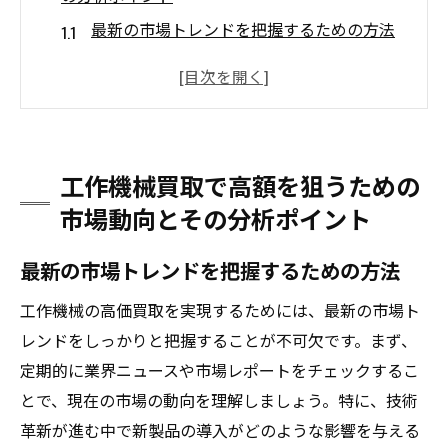
最新の市場トレンドを把握するための方法
需要が高まる工作機械の特徴とは
市場動向が買取価格に与える影響を理解す
る
買取に有利な市場の時期を見極める
工作機械買取で高額を狙うための
機械買取におけるリスクとチャンスのバラ
市場動向とその分析ポイント
ンス
国際市場が工作機械買取に与える影響
最新の市場トレンドを把握するための方法
買取価格を左右する工作機械の状態維持とメン
工作機械の高価買取を実現するためには、最新の市場ト
テナンスの秘訣
レンドをしっかりと把握することが不可欠です。まず、
日常的なメンテナンスで買取価値を高める
定期的に業界ニュースや市場レポートをチェックするこ
使用頻度に応じたメンテナンスのポイント
とで、現在の市場の動向を理解しましょう。特に、技術
故障を未然に防ぐためのメンテナンス戦略
革新が進む中で新製品の導入がどのような影響を与える