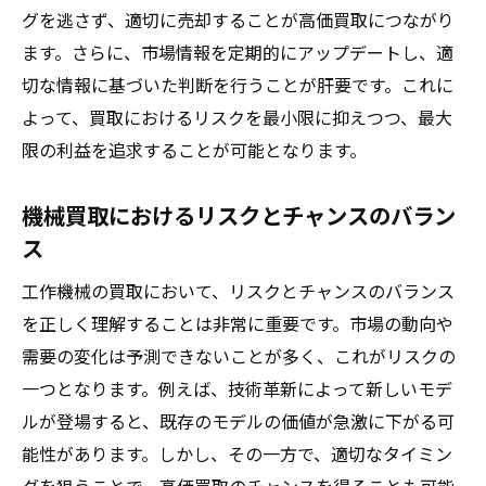
グを逃さず、適切に売却することが高価買取につながり
契約時に確認すべき重要事項
ます。さらに、市場情報を定期的にアップデートし、適
買取手続きの流れを把握する
切な情報に基づいた判断を行うことが肝要です。これに
詐欺を防ぐための対策
よって、買取におけるリスクを最小限に抑えつつ、最大
長期的な視点での成功戦略
限の利益を追求することが可能となります。
専門家が語る工作機械買取で得するための戦略
機械買取におけるリスクとチャンスのバラン
プロ視点からの買取戦略アドバイス
ス
過去の成功事例から学ぶポイント
工作機械の買取において、リスクとチャンスのバランス
利益を最大化するための計画作成
を正しく理解することは非常に重要です。市場の動向や
市場調査結果を活用した戦略
需要の変化は予測できないことが多く、これがリスクの
買取後のフォローアップ戦略
一つとなります。例えば、技術革新によって新しいモデ
新しい市場への進出を視野に入れる
ルが登場すると、既存のモデルの価値が急激に下がる可
能性があります。しかし、その一方で、適切なタイミン