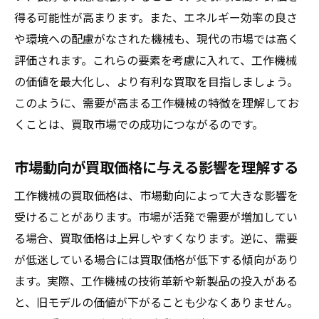
得る可能性が高まります。また、エネルギー効率の良さ
買取価格を引き上げるための付加価値の提
や環境への配慮がなされた機械も、現代の市場では高く
案
評価されます。これらの要素を考慮に入れて、工作機械
競合との差別化ポイントを強調する
の価値を最大化し、より有利な買取を目指しましょう。
顧客への使用履歴の透明性を持たせる
このように、需要が高まる工作機械の特徴を理解してお
機械のアップグレードが与える影響
くことは、買取市場での成功につながるのです。
買取交渉で有利になるための準備
市場動向が買取価格に与える影響を理解する
高価買取を実現するための工作機械の適切な査
定準備
工作機械の買取価格は、市場動向によって大きな影響を
査定前に押さえておくべきポイント
受けることがあります。市場が活発で需要が増加してい
査定士が評価する重要な要素
る場合、買取価格は上昇しやすくなります。逆に、需要
査定時に持参すべき書類一覧
が低迷している場合には買取価格が低下する傾向があり
ます。実際、工作機械の技術革新や新製品の投入がある
プロが教える査定交渉術
と、旧モデルの価値が下がることも少なくありません。
複数の査定者に依頼するメリット