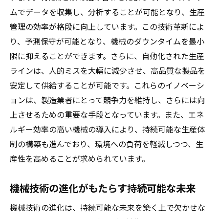
製造業における自動化の成功事例
ムでデータを収集し、分析することが可能となり、生産
自動化技術の導入で得られるビジネスメリ
管理の効率が格段に向上しています。この技術革新によ
ット
り、予測保守が可能となり、機械のダウンタイムを最小
未来の製造業を支える自動化技術
限に抑えることができます。さらに、自動化された生産
製造業の革新を導く最新機械技術
ラインは、人的ミスを大幅に減少させ、高品質な製品を
安定して供給することが可能です。これらのイノベーシ
革新的技術がもたらす新しい製造モデル
ョンは、製造業者にとって競争力を維持し、さらには向
最新の工作機械技術導入事例
上させるための重要な手段となっています。また、エネ
イノベーションが促進する競争優位性
ルギー効率の高い機械の導入により、持続可能な生産体
先進技術が製造業界に与える影響
制の構築も進んでおり、環境への負荷を軽減しつつ、生
革新技術が生む新たなビジネスチャンス
産性を高めることが求められています。
技術革新が示す未来の製造業界の方向性
持続可能な生産を実現する機械技術の未来
機械技術の進化がもたらす持続可能な未来
サステナビリティを追求する最新技術
機械技術の進化は、持続可能な未来を築く上で欠かせな
環境に優しい製造プロセスの構築