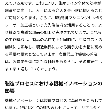
えている点です。これにより、生産ライン全体の効率が
未来の工場で実現するスマート製造
飛躍的に向上し、人手による介入を最小限に抑えること
AIとIoTが推進する持続可能な生産
が可能となります。さらに、5軸制御マシニングセンタや
高度化する機械技術がもたらす生産性の向上
レーザー加工機といった先端技術を活用することで、よ
効率的な生産を可能にする最新技術
り精密で複雑な部品の加工が実現されています。これら
機械技術の進化が生む新たな競争優位
の工作機械は、製品の品質向上と同時に、生産コストの
生産性向上に貢献する自動化技術の役割
削減にも寄与し、製造業界における競争力を大幅に高め
革新技術による品質向上とコスト削減
る重要な要素となっています。次世代工作機械の普及
は、製造業全体に新たな価値をもたらし、その重要性は
新技術がもたらす生産性向上事例
ますます増していくでしょう。
高度化技術がもたらすビジネス変革
工作機械の自動化が生む製造プロセスの最適化
製造プロセスにおける機械イノベーションの
自動化技術の進展とその影響
影響
製造プロセス最適化のための最新技術
機械イノベーションは製造プロセスに革命をもたらして
自動化がもたらす効率的な生産システム
います。特にAIとIoTの組み合わせによって、リアルタイ