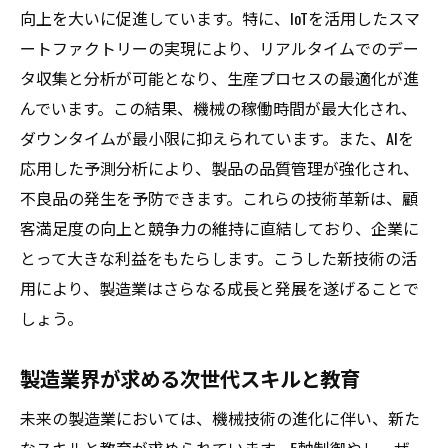
向上を大いに促進しています。特に、IoTを活用したスマ
機械技術の進化がもたらす雇用の変化
ートファクトリーの実現により、リアルタイムでのデー
新技術が求める次世代スキル
タ収集と分析が可能となり、生産プロセスの最適化が進
技術進化に対応した教育と研修
んでいます。この結果、機械の稼働時間が最大化され、
未来の製造業で必要とされる専門知識
ダウンタイムが最小限に抑えられています。また、AIを
新たなキャリアパスを開く機械技術の進化
応用した予測分析により、製品の品質管理が強化され、
技術革新がもたらす雇用環境の変化
不良品の発生を予防できます。これらの技術革新は、顧
客満足度の向上と競争力の維持に直結しており、企業に
とって大きな利益をもたらします。こうした新技術の活
用により、製造業はさらなる成長と発展を遂げることで
しょう。
製造業界が求める次世代スキルと教育
未来の製造業においては、機械技術の進化に伴い、新た