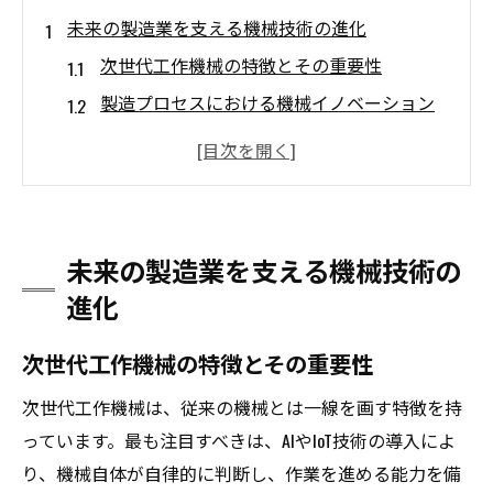
未来の製造業を支える機械技術の進化
次世代工作機械の特徴とその重要性
製造プロセスにおける機械イノベーション
の影響
機械技術の進化がもたらす持続可能な未来
新技術が拓く製造業の効率化と品質向上
製造業界が求める次世代スキルと教育
未来の製造業を支える機械技術の
機械技術進化の歴史と未来展望
進化
AIとIoTが変える工作機械の新たな可能性
次世代工作機械の特徴とその重要性
AI導入による製造プロセスの変革
IoT技術がもたらす工作機械のスマート化
次世代工作機械は、従来の機械とは一線を画す特徴を持
リアルタイムデータ解析が可能にする革新
っています。最も注目すべきは、AIやIoT技術の導入によ
AIとIoTの融合がもたらすビジネスチャンス
り、機械自体が自律的に判断し、作業を進める能力を備