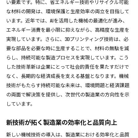
い要素です。特に、省エネルギー技術やリサイクル可能
持続可能な生産を支える技術革新
な材料の開発は、環境保護と生産効率の両立を目指して
います。近年では、AIを活用した機械の最適化が進み、
未来の製造業における環境対応戦略
エネルギー消費を最小限に抑えながら、高精度な生産を
持続可能な発展を可能にする技術進化
実現しています。さらに、3Dプリンティング技術は、必
エコフレンドリーな製造の未来展望
要な部品を必要な時に生産することで、材料の無駄を減
データ分析で変わる工作機械の役割と挑戦
らし、持続可能な製造プロセスを実現しています。こう
データドリブンな製造プロセスの構築
した技術革新は企業にとって社会的責任を果たすだけで
データ分析技術の活用事例
なく、長期的な経済成長を支える基盤となります。機械
データ主導の意思決定がもたらす効果
技術がもたらす持続可能な未来は、環境問題と経済課題
データ分析が推進する生産性向上
の両面で解決策を提供し、次世代の製造業の方向性を示
しています。
データ活用が生む新たなビジネスインサイ
ト
新技術が拓く製造業の効率化と品質向上
データ分析技術の未来とその課題
新しい機械技術の導入は、製造業における効率化と品質
機械技術の進化が拓く新たな雇用とスキル