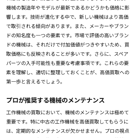
準備不足が招くリスクとその対策
機械の製造年やモデルが最新であるかどうかも価格に影
最大限の価値を引き出すための機械のコンディ
響します。技術が進化する中で、新しい機械はより高価
ション調整術
で取引される傾向があります。また、メーカーやブラン
ドの知名度も一つの要素です。市場で評価の高いブラン
プロによる定期メンテナンスの必要性
ドの機械は、それだけで付加価値がつきやすいため、買
部品交換で価値を高めるテクニック
取価格にも反映されることが多いです。さらに、スペア
外観クリーニングで印象を良くする方法
パーツの入手可能性も重要な考慮事項です。これらの要
内部洗浄の効果とその実践法
素を理解し、適切に整理しておくことが、高価買取への
使用マニュアルに従った調整の重要性
第一歩と言えるでしょう。
専門家による最終チェックのメリット
買取業者選びの鍵となる重要な質問とは
プロが推奨する機械のメンテナンス
業者に確認すべき基本的な質問事項
工作機械の買取において、機械のメンテナンスは極めて
買取価格の決定プロセスに関する質問
重要です。特に中古の工作機械を高価買取してもらうに
手数料や追加料金の有無を確認する
は、定期的なメンテナンスが欠かせません。プロの視点