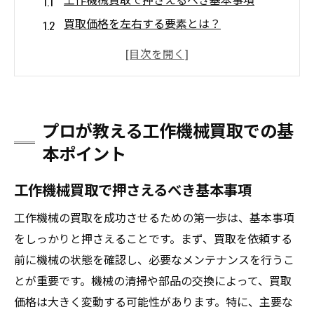
買取価格を左右する要素とは？
プロが推奨する機械のメンテナンス
市場調査の重要性とその活用法
買取契約前に確認すべき書類一覧
リサイクルと再利用の視点を持つ
プロが教える工作機械買取での基
失敗しないための工作機械の状態チェック法
本ポイント
機械の劣化状態を正確に把握する方法
工作機械買取で押さえるべき基本事項
重要な部品の動作確認リスト
見逃しがちな内部構造の点検法
工作機械の買取を成功させるための第一歩は、基本事項
故障の兆候を見逃さないチェックポイント
をしっかりと押さえることです。まず、買取を依頼する
前に機械の状態を確認し、必要なメンテナンスを行うこ
第三者による専門評価の活用
とが重要です。機械の清掃や部品の交換によって、買取
外観から状態を判断するプロの技
価格は大きく変動する可能性があります。特に、主要な
信頼できる買取業者の選び方と注意点