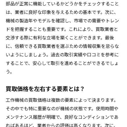
部品が正常に機能しているかどうかをチェックすること
業者選びで確認すべき信頼性の指標
は、業者に良好な印象を与えるための基本です。次に、
口コミや評判の効果的な活用法
機械の製造年やモデルを確認し、市場での需要やトレン
買取経験の豊富な業者を見分ける方法
ドを把握することも重要です。これにより、買取業者と
契約前に必ず確認するべき契約内容
交渉する際に有利な立場を築くことができます。最後
に、信頼できる買取業者を選ぶための情報収集を怠らな
不誠実な業者を見分けるための注意点
いようにしましょう。過去の取引実績や口コミを参考に
業者とのコミュニケーションの重要性
することで、安心して取引を進めることができるでしょ
工作機械買取での事前準備が成功を左右する理
う。
由
買取前準備に必要なステップ
買取価格を左右する要素とは？
事前に知っておくべき市場価格の調査方法
工作機械の買取価格は複数の要素によって決まります。
売却のタイミングを見極めるコツ
その中でも特に重要なのが機械の状態です。使用時間や
買取の交渉を有利に進めるための資料作成
メンテナンス履歴が明確で、良好なコンディションであ
機械の履歴と使用記録の整理
ればあるほど、業者からの評価は高くなります。次に、