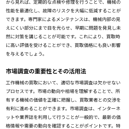
から見れば、定期的な点検や修理を行うことで、機械の
買取後のサポート体制について
性能を最適化し、故障のリスクを大幅に低減することが
引き取り方法と時期に関する質問
できます。専門家によるメンテナンスは、機械内部の見
契約解除条件の確認とその重要性
えにくい部分にまで目を光らせ、早期に問題を発見し未
工作機械買取のプロセスをスムーズに進めるコ
然に対策を講じることが可能です。これにより、買取時
ツ
に高い評価を受けることができ、買取価格にも良い影響
買取手続きの流れを理解する
を与えるでしょう。
トラブル防止のための事前確認事項
業者とのスケジュール調整のポイント
市場調査の重要性とその活用法
必要書類を事前に準備するメリット
工作機械の買取において、適切な市場調査は欠かせない
査定結果に対する交渉術
プロセスです。市場の動向や相場を理解することで、所
スムーズな取引を実現する信頼関係の構築
有する機械の価値を正確に把握し、買取業者との交渉を
有利に進めることができます。市場調査は、インターネ
買取成功の秘訣は適切な計画と準備にあり
ットや業界誌を利用して行うことが一般的で、最新の価
成功する買取のための戦略的プラン
格情報や需要の動向を確認することがポイントです。特
市場動向に基づいた売却タイミングの見極