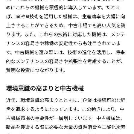
めにこれらの機械を積極的に導入しています。たとえ
ば、IoTやAI技術を活用した機械は、生産効率を大幅に向
上させることができるため、中古市場でも高い人気を誇
ります。また、これらの技術に対応した機械は、メンテ
ナンスの容易さや稼働の安定性からも注目されていま
す。中古機械を選ぶ際には、技術の進化を活用し、将来
的なメンテナンスの容易さや拡張性を考慮することが、
賢明な投資につながります。
環境意識の高まりと中古機械
近年、環境意識の高まりとともに、企業は持続可能な経
営を追求するようになっています。この動きにより、中
古機械市場の重要性が一層増しています。中古機械は、
新品を製造する際に必要な大量の資源消費や二酸化炭素