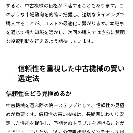
すると、中古機械の価格が下落することもあります。こ
のような市場動向を的確に把握し、適切なタイミングで
購入することが、コストの最適化に繋がります。本記事
を通じて得た知識を活かし、次回の購入ではさらに賢明
な投資判断を行えるよう期待しています。
信頼性を重視した中古機械の賢い
選定法
信頼性をどう見極めるか
中古機械を選ぶ際の第一ステップとして、信頼性の見極
めが重要です。信頼性の高い機械は、長期間にわたり安
定した性能を提供し、予期せぬトラブルを避けることが
できます。このため、過去の使用状況やメンテナンス履