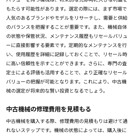
もたらす可能性があります。選定の際には、まず市場で
人気のあるブランドやモデルをリサーチし、需要と供給
のバランスを把握することが重要です。また、機械自体
の状態や保管状況、メンテナンス履歴もリセールバリュ
ーに直接影響する要素です。定期的なメンテナンスを行
い、使用履歴を詳細に記録しておくことで、リセール時
に高い信頼性を示すことができます。さらに、専門の査
定士による評価も活用することで、より正確なリセール
バリューの把握が可能となります。これにより、中古機
械の選定が将来的な賢い投資となるでしょう。
中古機械の修理費用を見積もる
中古機械を購入する際、修理費用の見積もりは避けて通
れないステップです。機械の状態によっては、購入後に