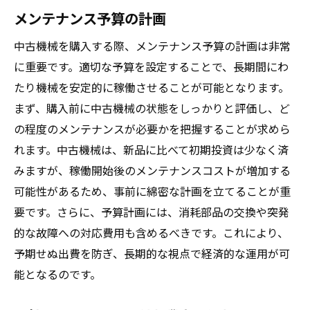
メンテナンス予算の計画
中古機械を購入する際、メンテナンス予算の計画は非常
に重要です。適切な予算を設定することで、長期間にわ
たり機械を安定的に稼働させることが可能となります。
まず、購入前に中古機械の状態をしっかりと評価し、ど
の程度のメンテナンスが必要かを把握することが求めら
れます。中古機械は、新品に比べて初期投資は少なく済
みますが、稼働開始後のメンテナンスコストが増加する
可能性があるため、事前に綿密な計画を立てることが重
要です。さらに、予算計画には、消耗部品の交換や突発
的な故障への対応費用も含めるべきです。これにより、
予期せぬ出費を防ぎ、長期的な視点で経済的な運用が可
能となるのです。