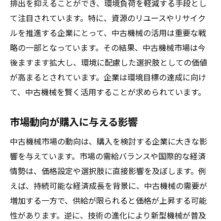
排出を抑えることができ、環境負荷を軽減する手段とし
て注目されています。特に、資源のリユースやリサイク
ルを推進する企業にとって、中古機械の活用は重要な戦
略の一部となっています。その結果、中古機械市場は今
後ますます拡大し、環境に配慮した選択肢としての価値
が高まるとされています。企業は環境目標の達成に向け
て、中古機械を賢く活用することが求められています。
市場動向が購入に与える影響
中古機械市場の動向は、購入を検討する企業に大きな影
響を与えています。市場の需給バランスや国際的な経済
情勢は、価格設定や選択肢に直接影響を及ぼします。例
えば、持続可能な経済成長を背景に、中古機械の需要が
増加する一方で、供給が限られると価格が上昇する可能
性があります。逆に、技術の進化により新型機械が普及