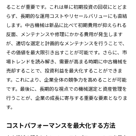
ることが重要です。これは単に初期投資の回収にとどま
らず、長期的な運用コストやリセールバリューにも直結
します。中古機械は新品に比べて初期費用が抑えられる
反面、メンテナンスや修理にかかる費用が発生します
が、適切な選定と計画的なメンテナンスを行うことで、
その価値を最大限引き出すことが可能です。さらに、市
場トレンドを読み解き、需要が高まる時期に中古機械を
売却することで、投資利益を最大化することができま
す。これにより、企業全体の競争力を高めることが可能
です。最後に、長期的な視点での機械選定と資産管理を
行うことが、企業の成長に寄与する重要な要素となりま
す。
コストパフォーマンスを最大化する方法