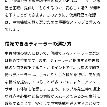
に、信頼できる販売店からの購入であれば、こうした履
歴を正確に提供してもらえるので、安心して購入の判断
を下すことができます。このように、使用履歴の確認
は、中古機械を賢く選ぶための重要なステップと言える
でしょう。
信頼できるディーラーの選び方
中古機械の購入において、信頼できるディーラーの選定
は極めて重要です。まず、ディーラーが提供する中古機
械の品質を確認することがポイントです。長年の実績を
持つディーラーは、しっかりとした検品を行い、高品質
な機械を提供していることが多いです。また、アフター
サポート体制も確認しましょう。トラブル発生時の迅速
な対応や必要な部品の供給がスムーズであるかを事前に
確認することで、安心して中古機械を導入することがで