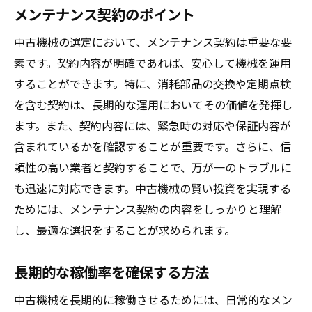
メンテナンス契約のポイント
中古機械の選定において、メンテナンス契約は重要な要
素です。契約内容が明確であれば、安心して機械を運用
することができます。特に、消耗部品の交換や定期点検
を含む契約は、長期的な運用においてその価値を発揮し
ます。また、契約内容には、緊急時の対応や保証内容が
含まれているかを確認することが重要です。さらに、信
頼性の高い業者と契約することで、万が一のトラブルに
も迅速に対応できます。中古機械の賢い投資を実現する
ためには、メンテナンス契約の内容をしっかりと理解
し、最適な選択をすることが求められます。
長期的な稼働率を確保する方法
中古機械を長期的に稼働させるためには、日常的なメン