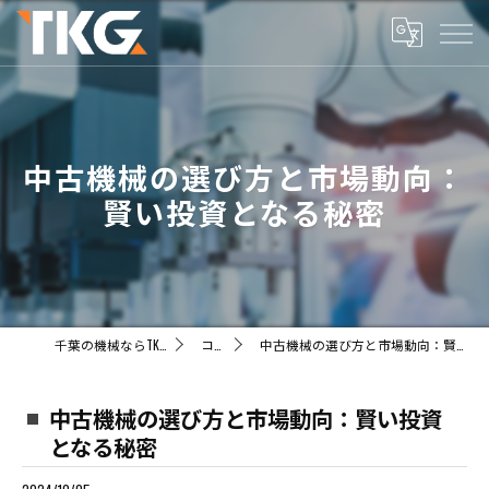
中古機械の選び方と市場動向：
賢い投資となる秘密
千葉の機械ならTKG株式会社
コラム
中古機械の選び方と市場動向：賢い投資となる秘密
中古機械の選び方と市場動向：賢い投資
となる秘密