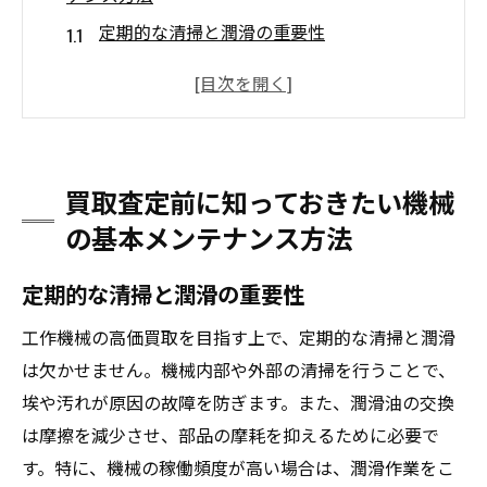
定期的な清掃と潤滑の重要性
部品の交換タイミングを見極める方法
異常音や振動のチェックポイント
使用履歴の記録とその管理方法
プロフェッショナルによる点検のメリット
買取査定前に知っておきたい機械
日常メンテナンスと年次検査の違いとは
の基本メンテナンス方法
市場トレンドを理解して高価買取を実現するた
めのステップ
定期的な清掃と潤滑の重要性
最新の市場動向を把握する方法
工作機械の高価買取を目指す上で、定期的な清掃と潤滑
需要と供給のバランスが価格に与える影響
は欠かせません。機械内部や外部の清掃を行うことで、
人気機種の特徴とその理由
埃や汚れが原因の故障を防ぎます。また、潤滑油の交換
海外市場の動向もチェックしよう
は摩擦を減少させ、部品の摩耗を抑えるために必要で
す。特に、機械の稼働頻度が高い場合は、潤滑作業をこ
季節による価格変動のパターン