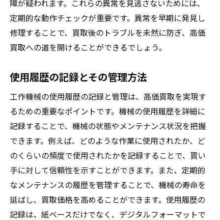
障が疑われます。これらの異常を見逃さないためには、
中古市場の動向を読み解く
定期的な動作チェックが重要です。異常を早期に発見し
需要の高い機械の特徴とは
修理することで、買取後のトラブルを未然に防ぎ、高価
買取への道を開けることができるでしょう。
価格変動の予測と対策
市場レポートを活用する方法
使用履歴の記録とその管理方法
専門家の意見を取り入れる
工作機械の使用履歴の記録と管理は、高価買取を実現す
買取プロセスをスムーズに進めるための準備の
るための重要なポイントです。機械の使用履歴を詳細に
コツ
記録することで、機械の状態やメンテナンス状況を把握
必要書類の準備と管理方法
できます。例えば、どのような作業に使用されたか、ど
見積もり依頼のタイミング
のくらいの頻度で使用されたかを記録することで、買い
査定に備えた機械の準備
手に対して信頼性を示すことができます。また、定期的
運搬時の注意点と準備
なメンテナンスの履歴を管理することで、機械の寿命を
査定前に確認すべきポイント
延ばし、買取価格を高めることができます。使用履歴の
トラブル回避のためのヒント
記録は、紙ベースだけでなく、デジタルフォーマットで