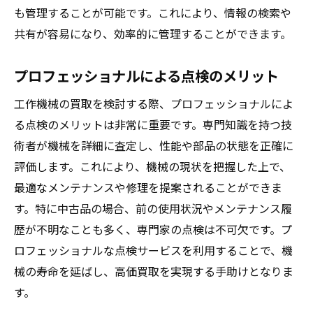
も管理することが可能です。これにより、情報の検索や
成功事例から学ぶ高価買取の秘訣と機械の準備
共有が容易になり、効率的に管理することができます。
方法
成功事例の共通点を探る
プロフェッショナルによる点検のメリット
高額買取を実現した具体例
工作機械の買取を検討する際、プロフェッショナルによ
効果的なアピールポイントの見つけ方
る点検のメリットは非常に重要です。専門知識を持つ技
失敗事例から学ぶ教訓
術者が機械を詳細に査定し、性能や部品の状態を正確に
専門家のアドバイスを取り入れる
評価します。これにより、機械の現状を把握した上で、
高価買取に成功するためのステップ
最適なメンテナンスや修理を提案されることができま
す。特に中古品の場合、前の使用状況やメンテナンス履
歴が不明なことも多く、専門家の点検は不可欠です。プ
ロフェッショナルな点検サービスを利用することで、機
械の寿命を延ばし、高価買取を実現する手助けとなりま
す。