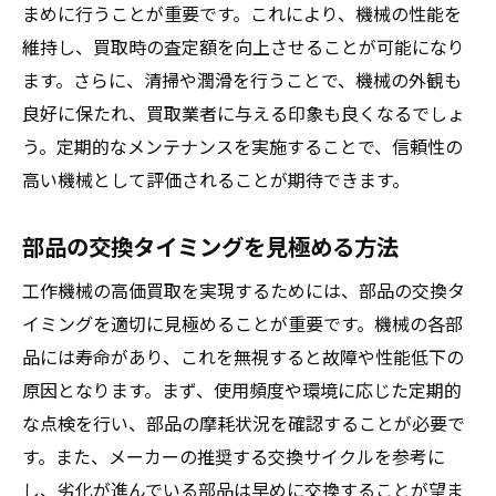
まめに行うことが重要です。これにより、機械の性能を
専門家の意見を取り入れる方法
維持し、買取時の査定額を向上させることが可能になり
信頼できる買取業者の選び方とその重要性
ます。さらに、清掃や潤滑を行うことで、機械の外観も
優良業者の見分け方とは
良好に保たれ、買取業者に与える印象も良くなるでしょ
口コミと評価を活用する方法
う。定期的なメンテナンスを実施することで、信頼性の
業者の査定基準を理解する
高い機械として評価されることが期待できます。
契約前に確認すべきポイント
部品の交換タイミングを見極める方法
複数業者から見積もりを取る利点
アフターサポートの内容もチェック
工作機械の高価買取を実現するためには、部品の交換タ
高価買取を狙うための機械査定ポイントの詳細
イミングを適切に見極めることが重要です。機械の各部
解説
品には寿命があり、これを無視すると故障や性能低下の
原因となります。まず、使用頻度や環境に応じた定期的
外観の状態が価格に与える影響
な点検を行い、部品の摩耗状況を確認することが必要で
動作確認とその重要性
す。また、メーカーの推奨する交換サイクルを参考に
製造年と使用年数の関係
し、劣化が進んでいる部品は早めに交換することが望ま