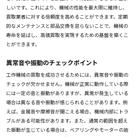
付属品とオプションの価値
しいです。これにより、機械の性能を最大限に維持し、
機械の履歴とメンテナンス記録
買取業者に対する信頼度を高めることができます。定期
特殊機能のアピールポイント
的なメンテナンスと部品交換を怠らないことで、機械の
機械の状態改善で買取価格をアップさせるテク
寿命を延ばし、高価買取を実現するための基盤を築くこ
ニック
とができます。
簡単にできる清掃とメンテナンス
異常音や振動のチェックポイント
小さな修理で大きな効果を得る方法
部品の交換で価値を高める
工作機械の買取を成功させるためには、異常音や振動の
チェックが欠かせません。機械が正常に動作している際
見落としがちなポイントをチェック
には一定の音と振動がありますが、異常が発生している
プロによるリファビッシュのメリット
場合は異なる音や振動が感じられることがあります。例
高価買取のための最終チェックリスト
えば、金属音や摩擦音が聞こえる場合、機械内部にトラ
トレンドを見逃さない！市場動向と機械の価値
ブルがある可能性があります。また、通常の範囲を超え
変動
た振動が生じている場合は、ベアリングやモーターの故
最新技術が買取価格に与える影響