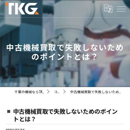
中古機械買取で失敗しないため
のポイントとは？
千葉の機械ならTKG株式会社
コラム
中古機械買取で失敗しないためのポイントとは？
中古機械買取で失敗しないためのポイン
トとは？