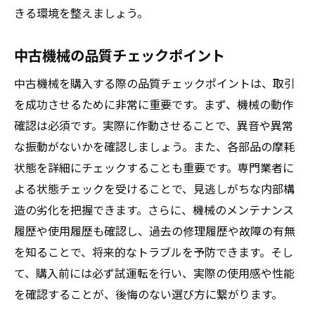
購入後の点検とメンテナンス
きる環境を整えましょう。
中古機械の運用開始までの準備
中古機械の品質チェックポイント
成功する中古機械買取のためのまとめ
後悔しない中古機械選びのためのチェックリス
中古機械を購入する際の品質チェックポイントは、取引
ト
を成功させるために非常に重要です。まず、機械の動作
購入前に確認するべき項目リスト
確認は必須です。実際に作動させることで、異音や異常
中古機械の状態チェックポイント
な振動がないかを確認しましょう。また、各部品の摩耗
状態を詳細にチェックすることも重要です。専門業者に
使用履歴とメンテナンス履歴の確認法
よる状態チェックを受けることで、見逃しがちな内部構
市場価格と比較するための価格調査
造の劣化を把握できます。さらに、機械のメンテナンス
信頼できる業者を見つけるための方法
履歴や使用履歴も確認し、過去の修理履歴や故障の有無
購入後の保証内容とサポート体制の確認
を知ることで、将来的なトラブルを予防できます。そし
て、購入前には必ず試運転を行い、実際の使用感や性能
を確認することが、後悔のない選び方に繋がります。