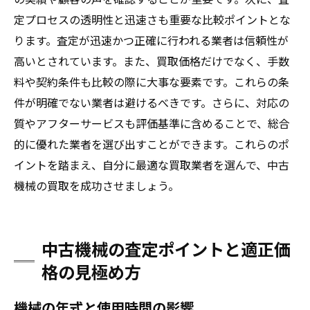
定プロセスの透明性と迅速さも重要な比較ポイントとな
ります。査定が迅速かつ正確に行われる業者は信頼性が
高いとされています。また、買取価格だけでなく、手数
料や契約条件も比較の際に大事な要素です。これらの条
件が明確でない業者は避けるべきです。さらに、対応の
質やアフターサービスも評価基準に含めることで、総合
的に優れた業者を選び出すことができます。これらのポ
イントを踏まえ、自分に最適な買取業者を選んで、中古
機械の買取を成功させましょう。
中古機械の査定ポイントと適正価
格の見極め方
機械の年式と使用時間の影響