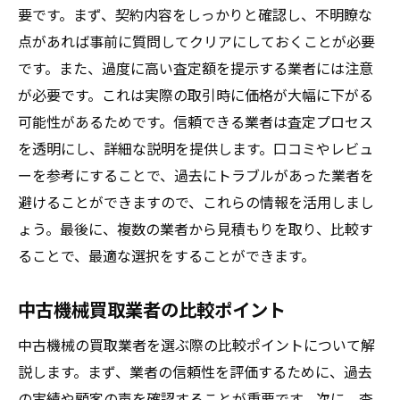
要です。まず、契約内容をしっかりと確認し、不明瞭な
点があれば事前に質問してクリアにしておくことが必要
です。また、過度に高い査定額を提示する業者には注意
が必要です。これは実際の取引時に価格が大幅に下がる
可能性があるためです。信頼できる業者は査定プロセス
を透明にし、詳細な説明を提供します。口コミやレビュ
ーを参考にすることで、過去にトラブルがあった業者を
避けることができますので、これらの情報を活用しまし
ょう。最後に、複数の業者から見積もりを取り、比較す
ることで、最適な選択をすることができます。
中古機械買取業者の比較ポイント
中古機械の買取業者を選ぶ際の比較ポイントについて解
説します。まず、業者の信頼性を評価するために、過去
の実績や顧客の声を確認することが重要です。次に、査