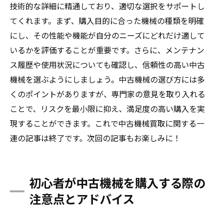
技術的な詳細に精通しており、適切な選択をサポートし
てくれます。まず、購入目的に合った機械の種類を明確
にし、その性能や機能が自分のニーズにどれだけ適して
いるかを評価することが重要です。さらに、メンテナン
ス履歴や使用状況についても確認し、信頼性の高い中古
機械を選ぶようにしましょう。中古機械の選び方には多
くのポイントがありますが、専門家の意見を取り入れる
ことで、リスクを最小限に抑え、満足度の高い購入を実
現することができます。これで中古機械買取に関する一
連の記事は終了です。次回の記事もお楽しみに！
初心者が中古機械を購入する際の
注意点とアドバイス