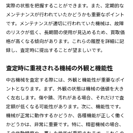
実際の状態を把握することができます。また、定期的な
メンテナンスが行われていたかどうかも重要なポイント
です。メンテナンスが適切に行われていた機械は、故障
のリスクが低く、長期間の使用が見込めるため、買取価
格が高くなる傾向があります。これらの履歴を詳細に記
録し、査定時に提出することが望ましいです。
査定時に重視される機械の外観と機能性
中古機械を査定する際には、外観と機能性が重要なポイ
ントとなります。まず、外観の状態は機械の価値を大き
く左右します。傷や錆、汚れがある場合、それだけで査
定額が低くなる可能性があります。次に、機能性です。
機械が正常に動作するかどうか、各種機能が正しく働く
かどうかは、非常に重要です。特に、精密機械の場合、