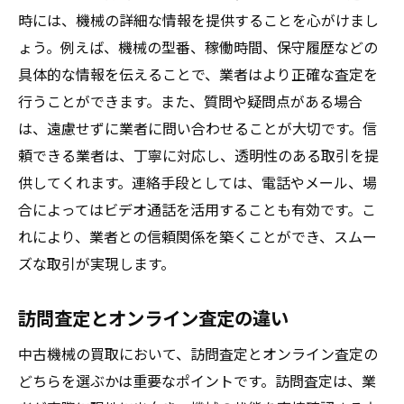
時には、機械の詳細な情報を提供することを心がけまし
ょう。例えば、機械の型番、稼働時間、保守履歴などの
具体的な情報を伝えることで、業者はより正確な査定を
行うことができます。また、質問や疑問点がある場合
は、遠慮せずに業者に問い合わせることが大切です。信
頼できる業者は、丁寧に対応し、透明性のある取引を提
供してくれます。連絡手段としては、電話やメール、場
合によってはビデオ通話を活用することも有効です。こ
れにより、業者との信頼関係を築くことができ、スムー
ズな取引が実現します。
訪問査定とオンライン査定の違い
中古機械の買取において、訪問査定とオンライン査定の
どちらを選ぶかは重要なポイントです。訪問査定は、業