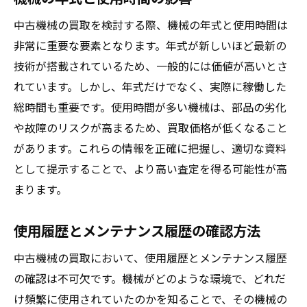
中古機械の買取を検討する際、機械の年式と使用時間は
非常に重要な要素となります。年式が新しいほど最新の
技術が搭載されているため、一般的には価値が高いとさ
れています。しかし、年式だけでなく、実際に稼働した
総時間も重要です。使用時間が多い機械は、部品の劣化
や故障のリスクが高まるため、買取価格が低くなること
があります。これらの情報を正確に把握し、適切な資料
として提示することで、より高い査定を得る可能性が高
まります。
使用履歴とメンテナンス履歴の確認方法
中古機械の買取において、使用履歴とメンテナンス履歴
の確認は不可欠です。機械がどのような環境で、どれだ
け頻繁に使用されていたのかを知ることで、その機械の