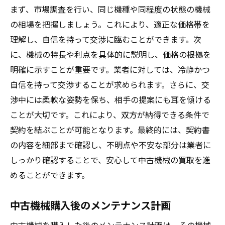
まず、市場調査を行い、同じ機種や同程度の状態の機械
の相場を把握しましょう。これにより、適正な価格帯を
理解し、自信を持って交渉に臨むことができます。次
に、機械の特長や利点を具体的に説明し、価格の根拠を
明確に示すことが重要です。業者に対しては、冷静かつ
自信を持って交渉することが求められます。さらに、交
渉中には柔軟な姿勢を保ち、相手の提案にも耳を傾ける
ことが大切です。これにより、双方が納得できる条件で
契約を結ぶことが可能となります。最終的には、契約書
の内容を細部まで確認し、不明点や不安な部分は業者に
しっかり確認することで、安心して中古機械の買取を進
めることができます。
中古機械購入後のメンテナンス計画