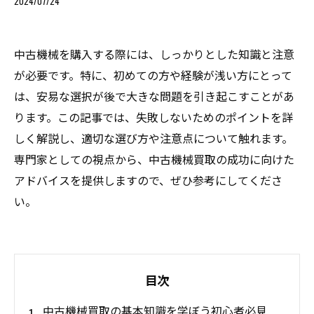
2024/07/24
中古機械を購入する際には、しっかりとした知識と注意
が必要です。特に、初めての方や経験が浅い方にとって
は、安易な選択が後で大きな問題を引き起こすことがあ
ります。この記事では、失敗しないためのポイントを詳
しく解説し、適切な選び方や注意点について触れます。
専門家としての視点から、中古機械買取の成功に向けた
アドバイスを提供しますので、ぜひ参考にしてくださ
い。
目次
中古機械買取の基本知識を学ぼう初心者必見