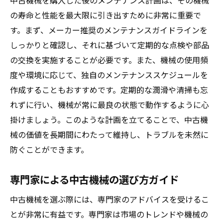
中古機械を購入した後のメンテナンス計画は、その機械
の寿命と性能を最大限に引き出すために非常に重要で
す。まず、メーカー推奨のメンテナンスガイドラインを
しっかりと確認し、それに基づいて定期的な点検や部品
の交換を実施することが必要です。また、機械の使用頻
度や環境に応じて、独自のメンテナンススケジュールを
作成することもおすすめです。定期的な潤滑や清掃も忘
れずに行い、機械が常に最良の状態で動作するように心
掛けましょう。このような計画を立てることで、中古機
械の価値を長期間にわたって維持し、トラブルを未然に
防ぐことができます。
専門家による中古機械の選び方ガイド
中古機械を選ぶ際には、専門家のアドバイスを受けるこ
とが非常に有益です。専門家は市場のトレンドや機械の