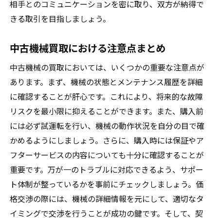
相手とのコミュニケーションを密に取り、双方が納得で
きる取引を目指しましょう。
中古機械買取における注意点まとめ
中古機械の買取においては、いくつかの重要な注意点が
あります。まず、機械の状態とメンテナンス履歴を詳細
に確認することが肝心です。これにより、将来的な故障
リスクを最小限に抑えることができます。また、購入前
には必ず試運転を行い、機械の動作状況を自分の目で確
かめるようにしましょう。さらに、購入時には保証やア
フターサービスの内容についても十分に確認することが
重要です。万が一のトラブルに対応できるよう、サポー
ト体制が整っているかを事前にチェックしましょう。価
格交渉の際には、機械の詳細情報を元にして、適切なタ
イミングで交渉を行うことが成功の鍵です。そして、契