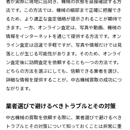
者が実際に現地に出向き、機械の状態を直接確認する方
法です。この方法では、機械の細部まで正確に把握でき
るため、より適正な査定価格が提示されることが期待で
きます。一方、オンライン査定は、写真や動画、機械の
情報をインターネットを通じて提供する方法です。オン
ライン査定は迅速で手軽ですが、写真や情報だけでは見
落としが生じる可能性があります。そのため、オンライ
ン査定後に訪問査定を依頼することも一つの方法です。
どちらの方法を選ぶにしても、信頼できる業者を選び、
詳細な情報を提供することが、中古機械買取の成功につ
ながります。
業者選びで避けるべきトラブルとその対策
中古機械の買取を依頼する際に、業者選びで避けるべき
トラブルとその対策について知っておくことは非常に重