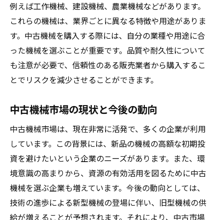
認ポイント
例えば工作機械、建設機械、農業機械などがあります。
これらの機械は、業界ごとに異なる特徴や用途がありま
価格交渉のコツとタイミング
す。中古機械を購入する際には、自分の業種や用途に合
中古機械買取における注意点まとめ
った機械を選ぶことが重要です。品質や耐久性について
信頼できる中古機械買取業者の見分け方と選び
も注意が必要で、信頼性のある販売業者から購入するこ
方
とでリスクを減少させることができます。
信頼できる業者の特徴と選び方
業者の評判や口コミをチェックする方法
中古機械市場の現状と今後の動向
業者とのコミュニケーション方法と注意点
中古機械市場は、現在非常に活発で、多くの企業が利用
訪問査定とオンライン査定の違い
しています。この背景には、新品の機械の高額な初期投
業者選びで避けるべきトラブルとその対策
資を避けたいという企業のニーズがあります。また、環
中古機械買取業者の比較ポイント
境意識の高まりから、資源の有効活用を図るために中古
中古機械の査定ポイントと適正価格の見極め方
機械を選ぶ企業も増えています。今後の動向としては、
技術の進歩による新型機械の登場に伴い、旧型機械の供
機械の年式と使用時間の影響
給が増えることが予想されます。それにより、中古市場