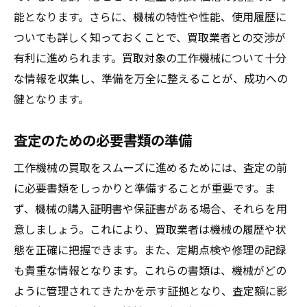
満足のいく取引を実現するための秘訣
能となります。さらに、機械の特性や性能、使用履歴に
高値で売却するための工作機械の状態整備のコ
ついても詳しく知っておくことで、買取業者との交渉が
ツ
有利に進められます。買取対象の工作機械について十分
な情報を収集し、準備を万全に整えることが、成功への
定期メンテナンスの重要性
鍵となります。
使用前後の点検方法
プロのメンテナンスサービスを利用するメ
査定のための必要書類の準備
リット
工作機械の買取をスムーズに進めるためには、査定の前
簡単にできる自己整備のポイント
に必要書類をしっかりと準備することが重要です。ま
工作機械の長寿命化を図るテクニック
ず、機械の購入証明書や保証書がある場合、それらを用
清掃と保管の徹底
意しましょう。これにより、買取業者は機械の履歴や状
工作機械買取の市場動向と適正価格の見極め方
態を正確に把握できます。また、定期点検や修理の記録
最新の市場動向を把握する方法
も貴重な情報となります。これらの書類は、機械がどの
需要と供給のバランスを理解する
ように管理されてきたかを示す証拠となり、査定額に影