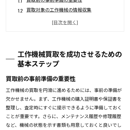
買取対象の工作機械の情報収集
査定のための必要書類の準備
市場価格のリサーチ方法
専門家のアドバイスを受ける方法
買取プロセスの流れを理解する
工作機械買取を成功させるための
高価買取のための工作機械の査定ポイントとは
基本ステップ
工作機械の動作確認と整備
買取前の事前準備の重要性
機械の使用頻度と年式の確認
消耗部品の状態チェック
工作機械の買取を円滑に進めるためには、事前の準備が
修理履歴とメンテナンス記録の重要性
欠かせません。まず、工作機械の購入証明書や保証書を
整理し、査定時にすぐに提示できるように準備しておく
買取業者が注目するポイント
ことが重要です。さらに、メンテナンス履歴や修理履歴
高評価を得るための清掃と保管方法
など、機械の状態を示す書類も用意しておくと良いでし
プロが教える工作機械買取業者の選び方