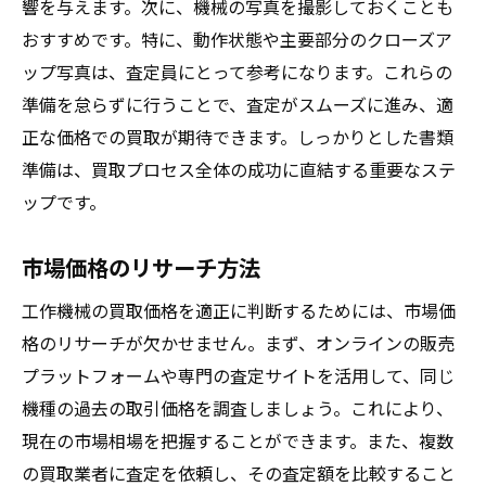
過去の取引事例から学ぶ適正価格
響を与えます。次に、機械の写真を撮影しておくことも
おすすめです。特に、動作状態や主要部分のクローズア
価格変動要因の分析
ップ写真は、査定員にとって参考になります。これらの
専門家のアドバイスを活用する
準備を怠らずに行うことで、査定がスムーズに進み、適
適正価格での売却を目指すための戦略
正な価格での買取が期待できます。しっかりとした書類
買取プロセスをスマートに進めるための工作機
準備は、買取プロセス全体の成功に直結する重要なステ
械の準備
ップです。
必要書類の準備と確認
査定当日の流れと注意点
市場価格のリサーチ方法
事前に確認すべき買取条件
工作機械の買取価格を適正に判断するためには、市場価
買取後の手続きと対応方法
格のリサーチが欠かせません。まず、オンラインの販売
トラブル防止のための対策
プラットフォームや専門の査定サイトを活用して、同じ
準備を成功させるためのチェックリスト
機種の過去の取引価格を調査しましょう。これにより、
現在の市場相場を把握することができます。また、複数
満足のいく工作機械買取を実現するための秘訣
の買取業者に査定を依頼し、その査定額を比較すること
事前準備の重要性とその実践方法