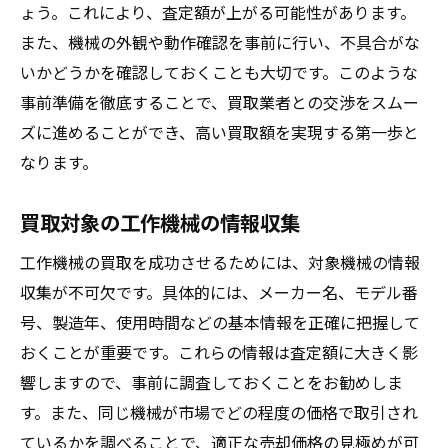
ょう。これにより、査定額が上がる可能性があります。
信頼できる業者の見極め方
また、機械の外観や動作確認を事前に行い、不具合がな
業者の評判と口コミの調査
いかどうかを確認しておくことも大切です。このような
複数の業者から見積もりを取る方法
事前準備を徹底することで、買取業者との交渉をスムー
契約条件とそのチェックポイント
ズに進めることができ、高い買取額を実現する第一歩と
なります。
買取実績のある業者の選定基準
アフターサービスの充実度を確認する
買取対象の工作機械の情報収集
失敗しない！工作機械買取で押さえるべき重要
ポイント
工作機械の買取を成功させるためには、対象機械の情報
収集が不可欠です。具体的には、メーカー名、モデル番
買取価格交渉のコツ
号、製造年、使用時間などの基本情報を正確に把握して
買取契約前に確認すべき事項
おくことが重要です。これらの情報は査定額に大きく影
付属品やオプション品の査定への影響
響しますので、事前に調査しておくことをお勧めしま
トラブル防止のための対策
す。また、同じ機械が市場でどの程度の価格で取引され
買取後のサポートとフォローアップ
ているかを調べることで、適正な売却価格の見極めが可