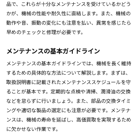
品で、これらが十分なメンテナンスを受けているかどう
業者とのコミュニケーションが成功の鍵
かが、機械の性能や耐久性に直結します。また、機械の
トラブルを避けるためのポイント
動作や音、振動の変化にも注意を払い、異常を感じたら
機械のメンテナンスが高価買取に繋がる理由
早めのチェックと修理が必要です。
メンテナンスの有無が価格に与える影響
機械の寿命を延ばすメンテナンスの役割
メンテナンスの基本ガイドライン
定期点検とその重要性
メンテナンスの基本ガイドラインでは、機械を長く維持
メンテナンス履歴の保管と活用方法
するための具体的な方法について解説します。まずは、
プロが教えるメンテナンスのコツ
取扱説明書に記載されたメンテナンススケジュールを守
買取前に行うべきメンテナンスチェック
ることが基本です。定期的な点検や清掃、潤滑油の交換
成功事例から学ぶ機械の高価買取術
などを怠らずに行いましょう。また、部品の交換タイミ
ングや適切な製品の選定にも注意が必要です。メンテナ
実際の成功事例とそのポイント
ンスは、機械の寿命を延ばし、高価買取を実現するため
高価買取に成功した理由を探る
に欠かせない作業です。
事例から学ぶ効果的なメンテナンス方法