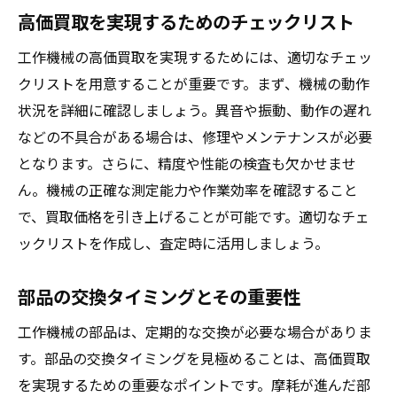
買取業者との交渉術の実際例
高価買取を実現するためのチェックリスト
成功事例に見る契約条件のポイント
工作機械の高価買取を実現するためには、適切なチェッ
高価買取を実現するための具体的手順
クリストを用意することが重要です。まず、機械の動作
買取価格を最大化するための機械の簡単メンテ
状況を詳細に確認しましょう。異音や振動、動作の遅れ
ナンス法
などの不具合がある場合は、修理やメンテナンスが必要
日常的に行うべきメンテナンス法
となります。さらに、精度や性能の検査も欠かせませ
初心者でもできる簡単メンテナンス
ん。機械の正確な測定能力や作業効率を確認すること
最低限押さえておくべきメンテポイント
で、買取価格を引き上げることが可能です。適切なチェ
ックリストを作成し、査定時に活用しましょう。
機械の寿命を延ばすためのコツ
プロが教える簡単クリーニング法
部品の交換タイミングとその重要性
効率的なメンテナンススケジュールの立て
工作機械の部品は、定期的な交換が必要な場合がありま
方
す。部品の交換タイミングを見極めることは、高価買取
買取業者との交渉術高価買取を引き出す方法
を実現するための重要なポイントです。摩耗が進んだ部
交渉前に準備すべき情報と資料