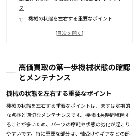
ス
機械の状態を左右する重要なポイント
メンテナンスの基本ガイドライン
高価買取を実現するためのチェックリスト
部品の交換タイミングとその重要性
機械のクリーニング方法とその効果
高価買取の第一歩機械状態の確認
定期メンテナンスの重要性と方法
とメンテナンス
信頼できる買取業者の選び方機械の高価買取の
鍵
機械の状態を左右する重要なポイント
買取業者選定の基準と注意点
機械の状態を左右する重要なポイントは、まずは定期的
口コミと評判を確認する方法
な点検と適切なメンテナンスです。機械は長時間稼働す
買取実績のある業者の特徴
ることが多いため、パーツの摩耗や状態の劣化が起こり
契約条件とその確認方法
やすいです。特に重要な部分は、軸受けやギアなどの部