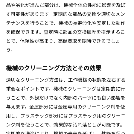
品や劣化が進んだ部分は、機械全体の性能に影響を及ぼ
効果的な交渉の進め方
す可能性があります。定期的な部品の交換や適切なメン
交渉の際に押さえておくべきポイント
テナンスを行うことで、機械の長寿命化や安定した動作
買取価格アップのための交渉術
を確保できます。査定時に部品の交換履歴を提示するこ
失敗しない交渉のテクニック
とで、信頼性が高まり、高額買取を期待できるでしょ
事例に学ぶ交渉成功のコツ
う。
買取業者の選定基準機械を高価で売却するため
機械のクリーニング方法とその効果
に
信頼できる業者を見つける方法
適切なクリーニング方法は、工作機械の状態を左右する
重要なポイントです。機械のクリーニングは定期的に行
業者の実績と信頼度の確認方法
うことで、外観だけでなく内部のパーツにも良い影響を
買取価格比較の重要性
与えます。金属部分には金属専用のクリーニング剤を使
買取契約の際に注意すべき点
用し、プラスチック部分にはプラスチック用のクリーニ
業者評価のポイントとその見極め方
ング剤を使うことで、効果的な汚れ落としが可能です。
トラブルを避けるための契約確認ポイント
定期的な洗浄により、機械の寿命を延ばし、性能を保つ