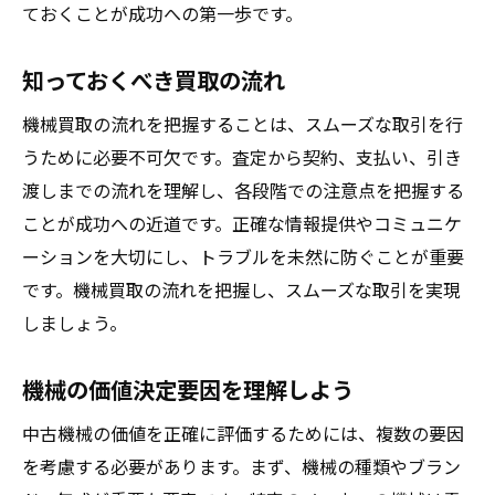
ておくことが成功への第一歩です。
機械買取業者選びで注意すべきポイント
実績のある業者を見極める方法
知っておくべき買取の流れ
口コミと評判の確認
機械買取の流れを把握することは、スムーズな取引を行
複数業者からの見積もりを取る重要性
うために必要不可欠です。査定から契約、支払い、引き
契約書の詳細確認
渡しまでの流れを理解し、各段階での注意点を把握する
買取業者の査定基準を知る
ことが成功への近道です。正確な情報提供やコミュニケ
アフターサポートの有無を確認
ーションを大切にし、トラブルを未然に防ぐことが重要
機械買取の成功法則：市場調査の重要性
です。機械買取の流れを把握し、スムーズな取引を実現
しましょう。
市場調査の基本手順
需要と供給のバランスを理解する
機械の価値決定要因を理解しよう
競合他社の動向をチェック
中古機械の価値を正確に評価するためには、複数の要因
最新の市場価格を把握する
を考慮する必要があります。まず、機械の種類やブラン
市場の季節的な変動を考慮する