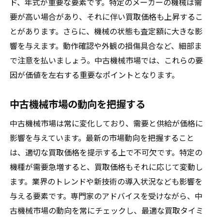
ド、年式が重要な要素です。特定のメーカーの機械は需
調査結果を活かした価格設定
要が高い場合があり、それに伴い買取価格も上昇するこ
機械のメンテナンスが買取価格に与える影響
とがあります。さらに、機械の状態も査定額に大きな影
定期的なメンテナンスの重要性
響を与えます。動作確認や外観の損傷具合など、細部ま
メンテナンス記録の保管と提出
で注意を払いましょう。中古機械市場では、これらの要
機械の状態が買取価格に与える影響
因が価値を左右する重要なポイントとなります。
内部と外部のクリーニング
中古機械市場の動向を把握する
部品の交換と修理の判断
中古機械市場は常に変化しており、需要と供給が価格に
専門家によるメンテナンス評価
影響を与えています。最新の市場動向を把握すること
価格交渉のコツで機械買取を有利に進めよう
は、適切な買取価格を提示する上で不可欠です。特定の
効果的な交渉の準備
機種が需要急増すると、買取価格もそれに応じて変動し
相手の立場を理解する
ます。業界のトレンドや新技術の導入状況なども影響を
交渉時の適切なタイミング
与える要素です。専門家のアドバイスを受けながら、中
価格交渉の心理学
古機械市場の動向を常にチェックし、最適な買取タイミ