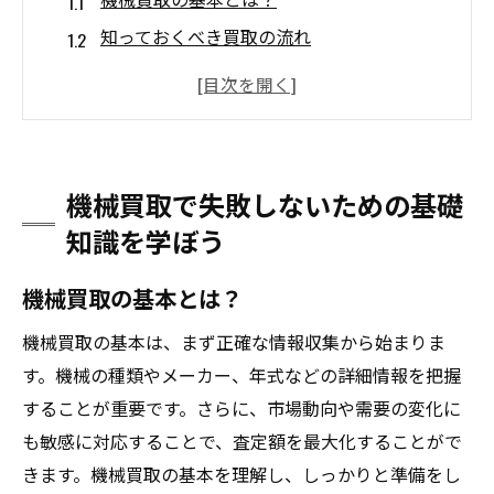
知っておくべき買取の流れ
機械の価値決定要因を理解しよう
中古機械市場の動向を把握する
査定のポイントを押さえよう
買取と下取りの違いについて
機械買取で失敗しないための基礎
初めての機械買取で押さえるべき重要ポイント
知識を学ぼう
とは
機械買取の基本とは？
買取前の準備：機械の清掃とメンテナンス
機械の正確な情報を提供する方法
機械買取の基本は、まず正確な情報収集から始まりま
必要書類の確認と準備
す。機械の種類やメーカー、年式などの詳細情報を把握
信頼できる買取業者を選ぶコツ
することが重要です。さらに、市場動向や需要の変化に
も敏感に対応することで、査定額を最大化することがで
市場価格のリサーチ方法
きます。機械買取の基本を理解し、しっかりと準備をし
査定時の交渉術