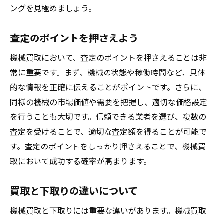
譲歩のポイントを見極める
ングを見極めましょう。
最終合意を得るためのテクニック
査定のポイントを押さえよう
安心して機械を売却するための基本ステップ
買取業者との初回連絡
機械買取において、査定のポイントを押さえることは非
常に重要です。まず、機械の状態や稼働時間など、具体
査定の準備と実施
的な情報を正確に伝えることがポイントです。さらに、
見積もり確認と比較
同様の機械の市場価値や需要を把握し、適切な価格設定
契約書のチェックと結び方
を行うことも大切です。信頼できる業者を選び、複数の
支払い方法の確認
査定を受けることで、適切な査定額を得ることが可能で
引き渡しとアフターサポートの確認
す。査定のポイントをしっかり押さえることで、機械買
機械買取の成功と失敗を分けるポイントとは
取において成功する確率が高まります。
成功事例から学ぶポイント
買取と下取りの違いについて
よくある失敗と回避方法
買取プロセス全体の見直し
機械買取と下取りには重要な違いがあります。機械買取