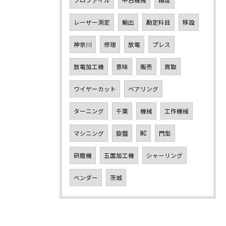
レーザー測定
輸出
勘定科目
移設
神奈川
修理
放電
プレス
放電加工機
意味
販売
買取
ワイヤーカット
ベアリング
ターニング
千葉
機械
工作機械
マシニング
旋盤
NC
門型
研磨機
五面加工機
シャーリング
ベンダー
茨城