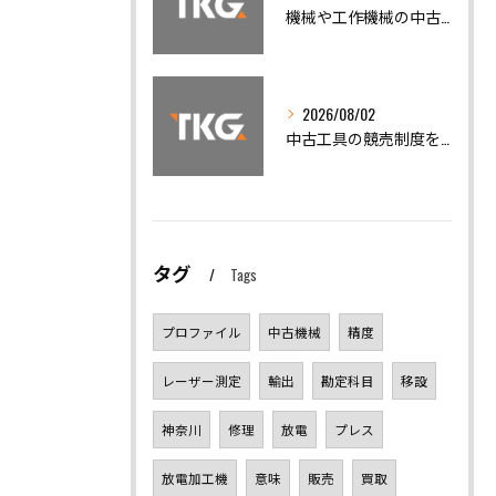
機械や工作機械の中古機械買取で相場と高額売却を実現するポイント
2026/08/02
中古工具の競売制度を活用した賢い工作機械買取と仕入れノウハウ
タグ
Tags
プロファイル
中古機械
精度
レーザー測定
輸出
勘定科目
移設
神奈川
修理
放電
プレス
放電加工機
意味
販売
買取