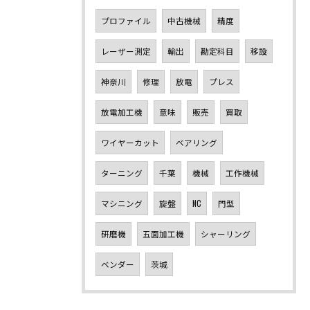
プロファイル
中古機械
精度
レーザー測定
輸出
勘定科目
移設
神奈川
修理
放電
プレス
放電加工機
意味
販売
買取
ワイヤーカット
ベアリング
ターニング
千葉
機械
工作機械
マシニング
旋盤
NC
門型
研磨機
五面加工機
シャーリング
ベンダー
茨城