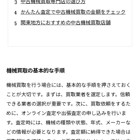
中古機械買取専門店の選び方
かんたん査定で中古機械買取の金額をチェック
関東地方におすすめの中古機械買取店舗
機械買取の基本的な手順
機械買取を行う場合には、基本的な手順を押さえておく
ことが大切です。まずは、買取業者を選定します。信頼
できる業者の選択が重要です。次に、買取依頼をするた
めに、オンライン査定や出張査定の申し込みを行いま
す。査定時には、機械の種類や状態、年式、メーカーな
どの情報が必要となります。査定額に納得できた場合は