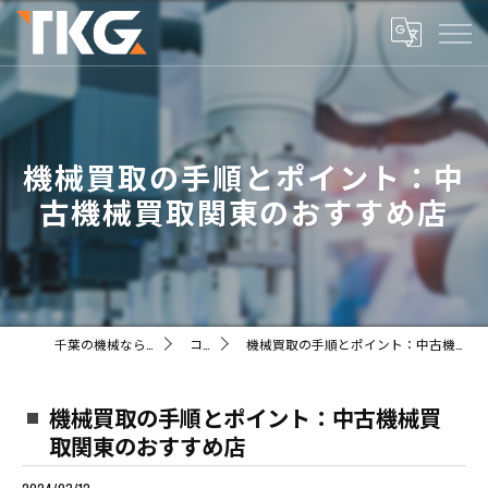
機械買取の手順とポイント：中
古機械買取関東のおすすめ店
千葉の機械ならTKG株式会社
コラム
機械買取の手順とポイント：中古機械買取関東のおすすめ店
機械買取の手順とポイント：中古機械買
取関東のおすすめ店