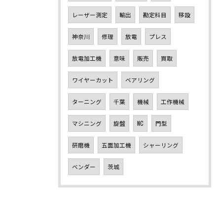
レーザー測定
輸出
勘定科目
移設
神奈川
修理
放電
プレス
放電加工機
意味
販売
買取
ワイヤーカット
ベアリング
ターニング
千葉
機械
工作機械
マシニング
旋盤
NC
門型
研磨機
五面加工機
シャーリング
ベンダー
茨城