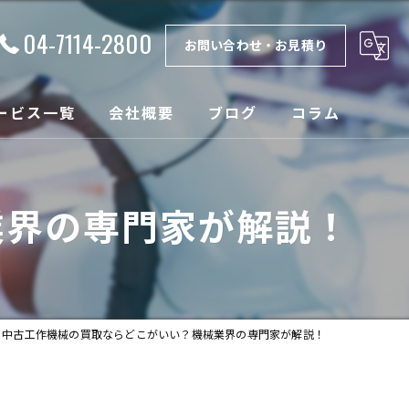
04-7114-2800
お問い合わせ・お見積り
ービス一覧
会社概要
ブログ
コラム
理
漫画特集
業界の専門家が解説！
取
ンテナンス
設
中古工作機械の買取ならどこがいい？機械業界の専門家が解説！
売