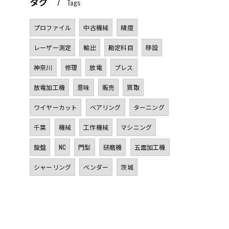
タグ
Tags
プロファイル
中古機械
精度
レーザー測定
輸出
勘定科目
移設
神奈川
修理
放電
プレス
放電加工機
意味
販売
買取
ワイヤーカット
ベアリング
ターニング
千葉
機械
工作機械
マシニング
旋盤
NC
門型
研磨機
五面加工機
シャーリング
ベンダー
茨城