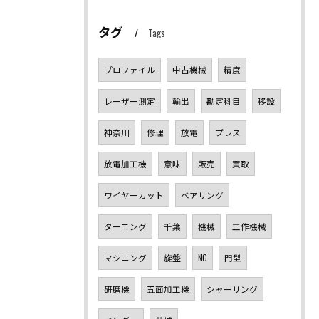
タグ
Tags
プロファイル
中古機械
精度
レーザー測定
輸出
勘定科目
移設
神奈川
修理
放電
プレス
放電加工機
意味
販売
買取
ワイヤーカット
ベアリング
ターニング
千葉
機械
工作機械
マシニング
旋盤
NC
門型
研磨機
五面加工機
シャーリング